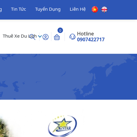
g
Tin Tức
Tuyển Dụng
Liên Hệ
0
Hotline
Thuê Xe Du Lịch
0907422717