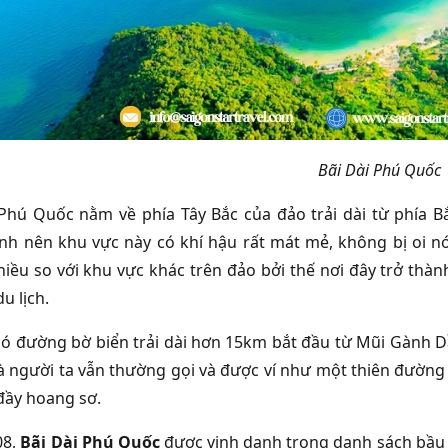
Bãi Dài Phú Quốc
i Phú Quốc
nằm về phía Tây Bắc của đảo trải dài từ phía 
nh nên khu vực này có khí hậu rất mát mẻ, không bị oi 
hiều so với khu vực khác trên đảo bởi thế nơi đây trở thà
u lịch.
có đường bờ biển trải dài hơn 15km bắt đầu từ Mũi Gành D
à người ta vẫn thường gọi và được ví như một thiên đường
 đầy hoang sơ.
8,
Bãi Dài Phú Quốc
được vinh danh trong danh sách bầu c