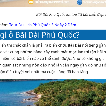
Bãi Dài Phú Quốc lọt top 13 bãi biển đẹp, 
thêm:
Tour Du Lịch Phú Quốc 3 Ngày 2 Đêm
 gì ở Bãi Dài Phú Quốc?
iển thì chắc chắn là phải ra biển chơi.
Bãi Dài
nổi tiếng gần 
g vắt cùng những hàng cây xanh mát mọc lan tới tận bãi b
 hiếm có bãi biển nào có thể sánh được. Nhờ có không gia
ển quan sát những hòn đảo nhỏ lân cận ngay gần đó như H
ận điều tuyệt vời nhất mà cuộc sống đã ban tặng.