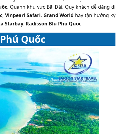
uốc
. Quanh khu vực Bãi Dài, Quý khách dễ dàng di
c
,
Vinpearl Safari
,
Grand World
hay tận hưởng kỳ
a Starbay
,
Radisson Blu Phu Quoc
.
i Phú Quốc