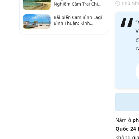
Chủ Nhậ
Nghiệm Cắm Trại Chi
Tiết Từ A–Z
Bãi biển Cam Bình Lagi
“
Bình Thuận: Kinh
nghiệm đi chơi, ăn hải
V
sản, điểm gần
đ
c
Nằm ở
ph
Quốc 24
không gia