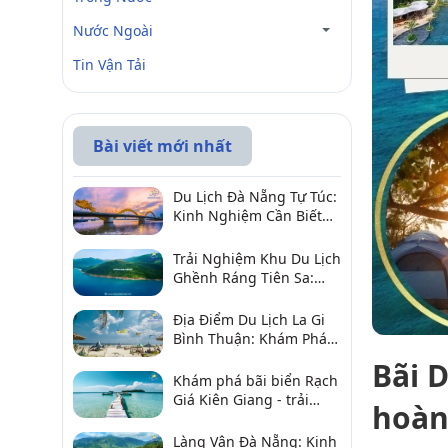
Nước Ngoài
Tin Vận Tải
Bài viết mới nhất
Du Lịch Đà Nẵng Tự Túc:
Kinh Nghiệm Cần Biết
Để Trải Nghiệm Tuyệt
Vời
Trải Nghiệm Khu Du Lịch
Ghềnh Ráng Tiên Sa:
Điểm Đến Không Thể Bỏ
Qua
Địa Điểm Du Lịch La Gi
Bình Thuận: Khám Phá 6
Điểm Đến Đáng Ghé
Bãi 
2026
Khám phá bãi biển Rạch
Giá Kiên Giang - trải
hoàn
nghiệm biển hấp dẫn
Làng Vân Đà Nẵng: Kinh