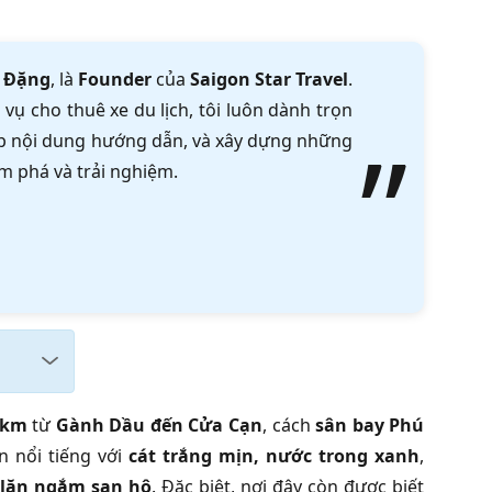
 Đặng
, là
Founder
của
Saigon Star Travel
.
vụ cho thuê xe du lịch, tôi luôn dành trọn
tập nội dung hướng dẫn, và xây dựng những
m phá và trải nghiệm.
 km
từ
Gành Dầu đến Cửa Cạn
, cách
sân bay Phú
n nổi tiếng với
cát trắng mịn, nước trong xanh
,
 lặn ngắm san hô
. Đặc biệt, nơi đây còn được biết