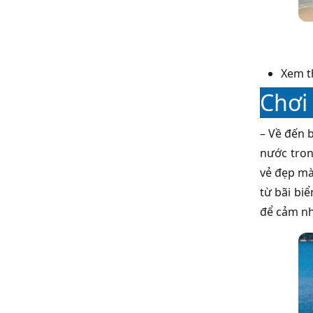
Xem 
Chơi
– Về đến b
nước tron
vẻ đẹp mà
từ bãi bi
để cảm nh