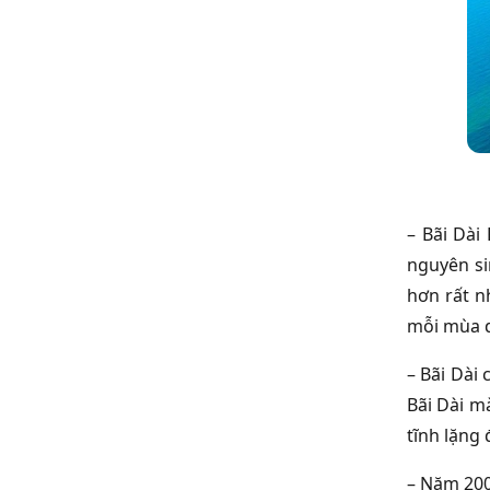
– Bãi Dà
nguyên si
hơn rất n
mỗi mùa d
– Bãi Dài
Bãi Dài m
tĩnh lặng
– Năm 200