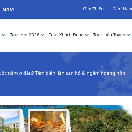
Giới Thiệu
Cẩm Nan
T NAM
i
Tour Hot 2026
Tour Khách Đoàn
Tour Liên Tuyến
uốc nằm ở đâu? Tắm biển, lặn san hô & ngắm hoàng hôn