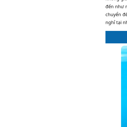
đến như 
chuyển đế
nghỉ tại 