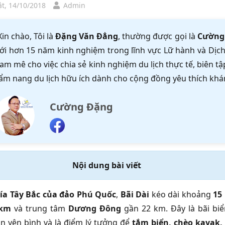
t, 14/10/2018
Admin
Xin chào, Tôi là
Đặng Văn Đẳng
, thường được gọi là
Cường
ới hơn 15 năm kinh nghiệm trong lĩnh vực Lữ hành và Dịch 
am mê cho việc chia sẻ kinh nghiệm du lịch thực tế, biên 
ẩm nang du lịch hữu ích dành cho cộng đồng yêu thích khá
Cường Đặng
Nội dung bài viết
ía Tây Bắc của đảo Phú Quốc
,
Bãi Dài
kéo dài khoảng
15
 km
và trung tâm
Dương Đông
gần 22 km. Đây là bãi biể
n yên bình và là điểm lý tưởng để
tắm biển, chèo kayak,