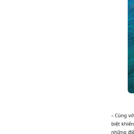
– Cùng vớ
biệt khiế
những điề