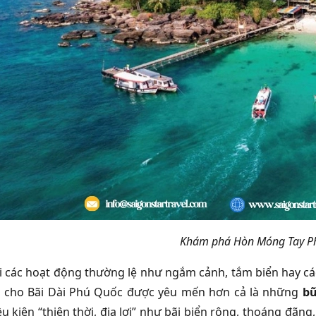
Khám phá Hòn Móng Tay P
i các hoạt động thường lệ như ngắm cảnh, tắm biển hay các 
n cho
Bãi Dài Phú Quốc
được yêu mến hơn cả là những
bữ
u kiện “thiên thời, địa lợi” như bãi biển rộng, thoáng đã