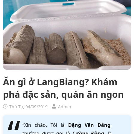
Ăn gì ở LangBiang? Khám
phá đặc sản, quán ăn ngon
Thứ Tư, 04/09/2019
Admin
“Xin chào, Tôi là
Đặng Văn Đẳng
,
thường được gọi là
Cường Đặng
, là