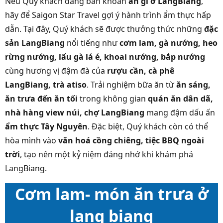
Nếu Quý khách đang băn khoăn
ăn gì ở LangBiang
,
hãy để Saigon Star Travel gợi ý hành trình ẩm thực hấp
dẫn. Tại đây, Quý khách sẽ được thưởng thức những
đặc
sản LangBiang
nổi tiếng như
cơm lam, gà nướng, heo
rừng nướng, lẩu gà lá é, khoai nướng, bắp nướng
cùng hương vị đậm đà của
rượu cần, cà phê
LangBiang, trà atiso
. Trải nghiệm bữa ăn từ
ăn sáng,
ăn trưa đến ăn tối
trong không gian
quán ăn dân dã,
nhà hàng view núi, chợ LangBiang
mang đậm dấu ấn
ẩm thực Tây Nguyên
. Đặc biệt, Quý khách còn có thể
hòa mình vào
văn hoá cồng chiêng, tiệc BBQ ngoài
trời
, tạo nên một kỷ niệm đáng nhớ khi khám phá
LangBiang.
Cơm lam- món ăn trưa ở
lang biang