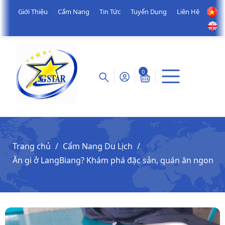
Giới Thiệu
Cẩm Nang
Tin Tức
Tuyển Dụng
Liên Hệ
0
Trang chủ
Cẩm Nang Du Lịch
Ăn gì ở LangBiang? Khám phá đặc sản, quán ăn ngon