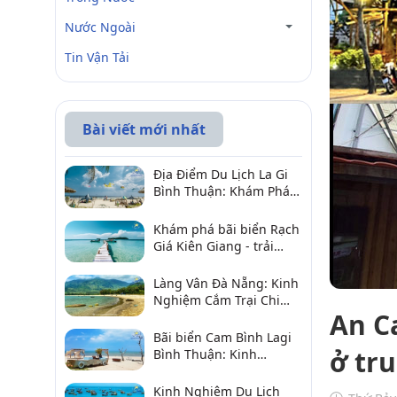
Nước Ngoài
Tin Vận Tải
Bài viết mới nhất
Địa Điểm Du Lịch La Gi
Bình Thuận: Khám Phá 6
Điểm Đến Đáng Ghé
2026
Khám phá bãi biển Rạch
Giá Kiên Giang - trải
nghiệm biển hấp dẫn
Làng Vân Đà Nẵng: Kinh
Nghiệm Cắm Trại Chi
An C
Tiết Từ A–Z
Bãi biển Cam Bình Lagi
ở tr
Bình Thuận: Kinh
nghiệm đi chơi, ăn hải
sản, điểm gần
Kinh Nghiệm Du Lịch