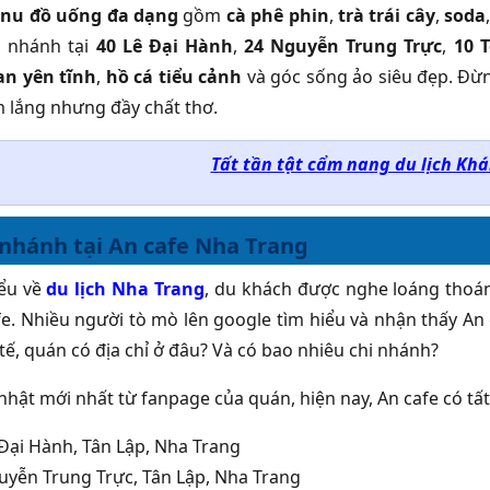
nu đồ uống đa dạng
gồm
cà phê phin
,
trà trái cây
,
soda
i nhánh tại
40 Lê Đại Hành
,
24 Nguyễn Trung Trực
,
10 
an yên tĩnh
,
hồ cá tiểu cảnh
và góc sống ảo siêu đẹp. Đừ
m lắng nhưng đầy chất thơ.
Tất tần tật cẩm nang du lịch Kh
 nhánh tại An cafe Nha Trang
ểu về
du lịch Nha Trang
, du khách được nghe loáng thoá
fe. Nhiều người tò mò lên google tìm hiểu và nhận thấy An 
tế, quán có địa chỉ ở đâu? Và có bao nhiêu chi nhánh?
nhật mới nhất từ fanpage của quán, hiện nay, An cafe có tất
 Đại Hành, Tân Lập, Nha Trang
uyễn Trung Trực, Tân Lập, Nha Trang