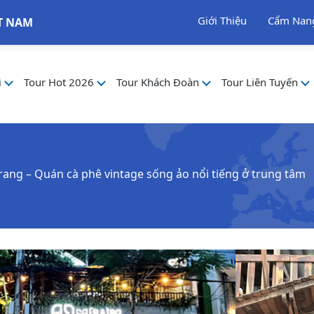
Giới Thiệu
Cẩm Nan
T NAM
i
Tour Hot 2026
Tour Khách Đoàn
Tour Liên Tuyến
rang – Quán cà phê vintage sống ảo nổi tiếng ở trung tâm