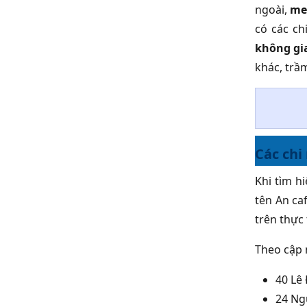
ngoài,
me
có các ch
không gi
khác, trầ
Các chi
Khi tìm hi
tên An ca
trên thực 
Theo cập 
40 Lê
24 Ng