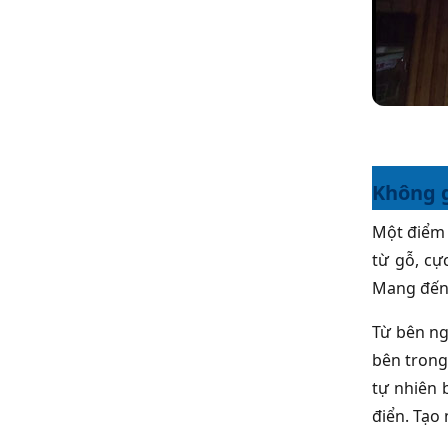
Không 
Một điểm 
từ gỗ, cự
Mang đến 
Từ bên ng
bên trong
tự nhiên 
điển. Tạo