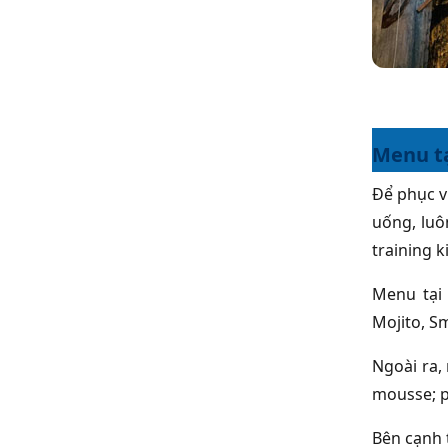
Menu tạ
Để phục v
uống, luô
training 
Menu tại 
Mojito, S
Ngoài ra,
mousse; p
Bên cạnh 