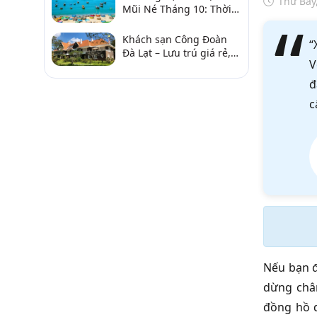
Thứ Bảy
Mũi Né Tháng 10: Thời
Tiết & Chơi Gì?
Khách sạn Công Đoàn
“
Đà Lạt – Lưu trú giá rẻ,
V
gần chợ và hồ Xuân
Hương
đ
c
Nếu bạn đ
dừng chân
đồng hồ q