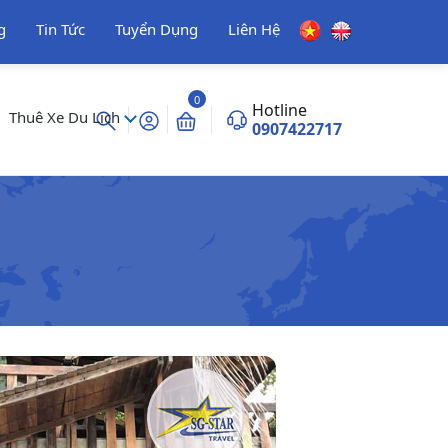
g
Tin Tức
Tuyển Dụng
Liên Hệ
0
Hotline
Thuê Xe Du Lịch
0907422717