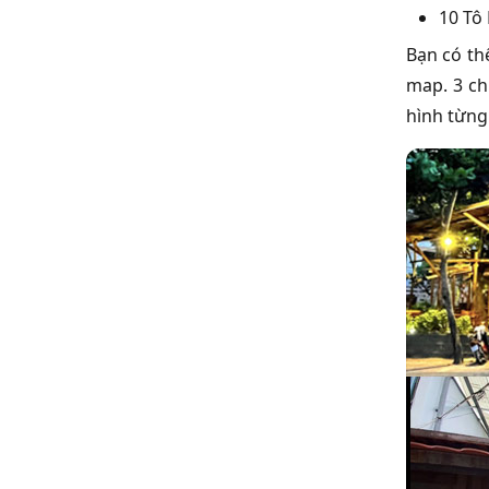
10 Tô
Bạn có th
map. 3 ch
hình từng