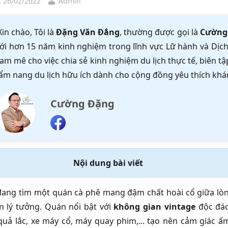
, 26/02/2022
Admin
Xin chào, Tôi là
Đặng Văn Đẳng
, thường được gọi là
Cường
ới hơn 15 năm kinh nghiệm trong lĩnh vực Lữ hành và Dịch 
am mê cho việc chia sẻ kinh nghiệm du lịch thực tế, biên 
ẩm nang du lịch hữu ích dành cho cộng đồng yêu thích khá
Cường Đặng
Nội dung bài viết
ang tìm một quán cà phê mang đậm chất hoài cổ giữa lò
 lý tưởng. Quán nổi bật với
không gian vintage
độc đá
uả lắc, xe máy cổ, máy quay phim,... tạo nên cảm giác ấm