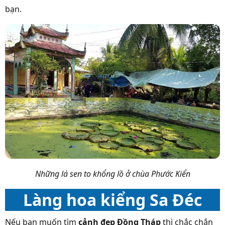
bạn.
Những lá sen to khổng lồ ở chùa Phước Kiển
Làng hoa kiểng Sa Đéc
Nếu bạn muốn tìm
cảnh đẹp Đồng Tháp
thì chắc chắn