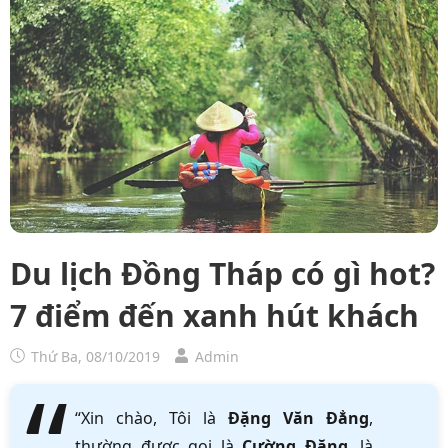
Du lịch Đồng Tháp có gì hot?
7 điểm đến xanh hút khách
Thứ Ba, 08/10/2019
Admin
“Xin chào, Tôi là
Đặng Văn Đẳng
,
thường được gọi là
Cường Đặng
, là