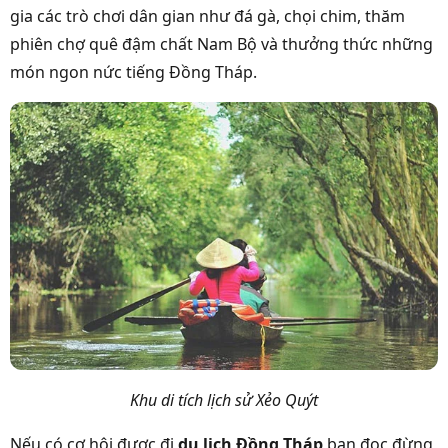
gia các trò chơi dân gian như đá gà, chọi chim, thăm
phiên chợ quê đậm chất Nam Bộ và thưởng thức những
món ngon nức tiếng Đồng Tháp.
Khu di tích lịch sử Xẻo Quýt
Nếu có cơ hội được đi
du lịch Đồng Tháp
bạn đọc đừng