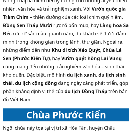
Đồng Tháp là điểm đến lý tưởng cho những ai yêu thiên
nhiên, văn hóa và trải nghiệm xanh. Với
Vườn quốc gia
Tràm Chim
– thiên đường của các loài chim quý hiếm,
Đồng Sen Tháp Mười
rực rỡ bốn mùa, hay
Làng hoa Sa
Đéc
rực rỡ sắc màu quanh năm, du khách sẽ được đắm
mình trong không gian trong lành, thư giãn. Ngoài ra,
những điểm đến như
Khu di tích Xẻo Quýt
,
Chùa Lá
Sen (Phước Kiển Tự)
, hay
Vườn quýt hồng Lai Vung
cũng mang đến những trải nghiệm văn hóa – sinh thái
khó quên. Đặc biệt, mô hình
du lịch xanh
,
du lịch sinh
thái
,
du lịch cộng đồng
đang ngày càng phát triển, góp
phần khẳng định vị thế của
du lịch Đồng Tháp
trên bản
đồ Việt Nam.
Chùa Phước Kiển
Ngôi chùa này tọa tại vị trí xã Hòa Tân, huyện Châu