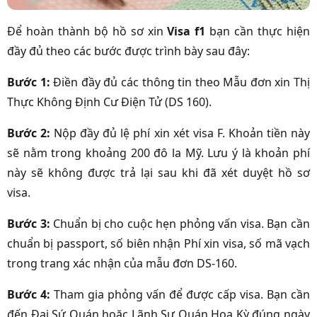
Để hoàn thành bộ hồ sơ xin
Visa f1
bạn cần thực hiện
đầy đủ theo các bước được trình bày sau đây:
Bước 1:
Điền đầy đủ các thông tin theo Mẫu đơn xin Thị
Thực Không Định Cư Điện Tử (DS 160).
Bước 2:
Nộp đầy đủ lệ phí xin xét visa F. Khoản tiền này
sẽ nằm trong khoảng 200 đô la Mỹ. Lưu ý là khoản phí
này sẽ không được trả lại sau khi đã xét duyệt hồ sơ
visa.
Bước 3:
Chuẩn bị cho cuộc hẹn phỏng vấn visa. Bạn cần
chuẩn bị passport, số biên nhận Phí xin visa, số mã vạch
trong trang xác nhận của mẫu đơn DS-160.
Bước 4:
Tham gia phỏng vấn để được cấp visa. Bạn cần
đến Đại Sứ Quán hoặc Lãnh Sự Quán Hoa Kỳ đúng ngày