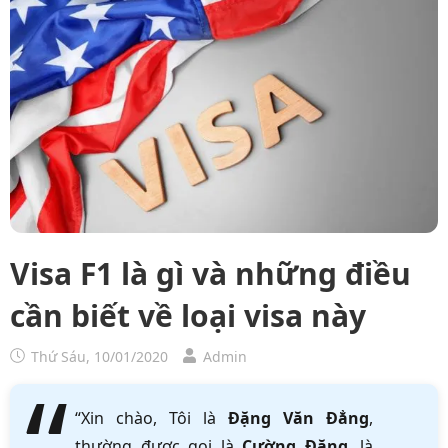
Visa F1 là gì và những điều
cần biết về loại visa này
Thứ Sáu, 10/01/2020
Admin
“Xin chào, Tôi là
Đặng Văn Đẳng
,
thường được gọi là
Cường Đặng
, là