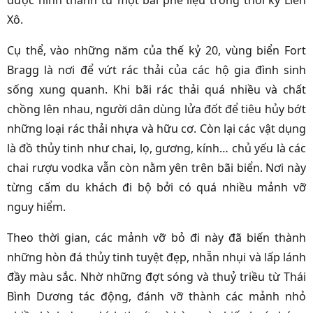
được hình thành từ một bãi phế liệu trong thời kỳ Liên
Xô.
Cụ thể, vào những năm của thế kỷ 20, vùng biển Fort
Bragg là nơi để vứt rác thải của các hộ gia đình sinh
sống xung quanh. Khi bãi rác thải quá nhiều và chất
chồng lên nhau, người dân dùng lửa đốt để tiêu hủy bớt
những loại rác thải nhựa và hữu cơ. Còn lại các vật dụng
là đồ thủy tinh như chai, lọ, gương, kính… chủ yếu là các
chai rượu vodka vẫn còn nằm yên trên bãi biển. Nơi này
từng cấm du khách đi bộ bởi có quá nhiều mảnh vỡ
nguy hiểm.
Theo thời gian, các mảnh vỡ bỏ đi này đã biến thành
những hòn đá thủy tinh tuyệt đẹp, nhẵn nhụi và lấp lánh
đầy màu sắc. Nhờ những đợt sóng và thuỷ triều từ Thái
Bình Dương tác động, đánh vỡ thành các mảnh nhỏ