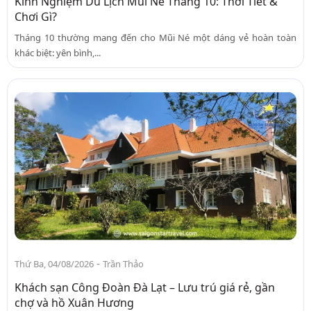
Kinh Nghiệm Du Lịch Mũi Né Tháng 10: Thời Tiết &
Chơi Gì?
Tháng 10 thường mang đến cho Mũi Né một dáng vẻ hoàn toàn
khác biệt: yên bình,...
-
Thứ Ba, 04/08/2026
Trần Thảo
Khách sạn Công Đoàn Đà Lạt – Lưu trú giá rẻ, gần
chợ và hồ Xuân Hương