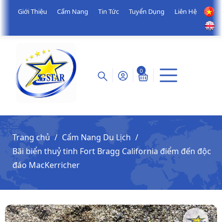
Giới Thiệu
Cẩm Nang
Tin Tức
Tuyển Dụng
Liên Hệ
0
Trang chủ
Cẩm Nang Du Lịch
Bãi biển thuỷ tinh Fort Bragg California điểm đến độc
đáo MacKerricher