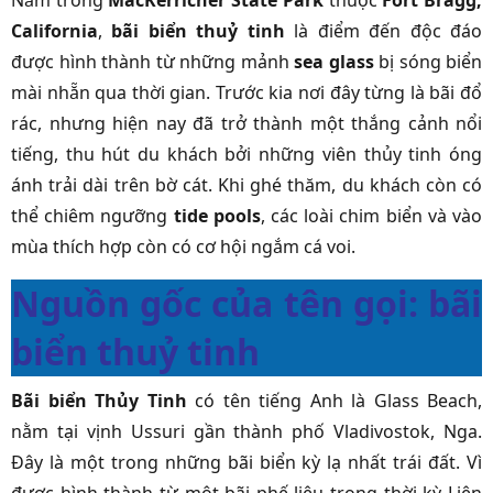
Nằm trong
MacKerricher State Park
thuộc
Fort Bragg,
California
,
bãi biển thuỷ tinh
là điểm đến độc đáo
được hình thành từ những mảnh
sea glass
bị sóng biển
mài nhẵn qua thời gian. Trước kia nơi đây từng là bãi đổ
rác, nhưng hiện nay đã trở thành một thắng cảnh nổi
tiếng, thu hút du khách bởi những viên thủy tinh óng
ánh trải dài trên bờ cát. Khi ghé thăm, du khách còn có
thể chiêm ngưỡng
tide pools
, các loài chim biển và vào
mùa thích hợp còn có cơ hội ngắm cá voi.
Nguồn gốc của tên gọi: bãi
biển thuỷ tinh
Bãi biển Thủy Tinh
có tên tiếng Anh là Glass Beach,
nằm tại vịnh Ussuri gần thành phố Vladivostok, Nga.
Đây là một trong những bãi biển kỳ lạ nhất trái đất. Vì