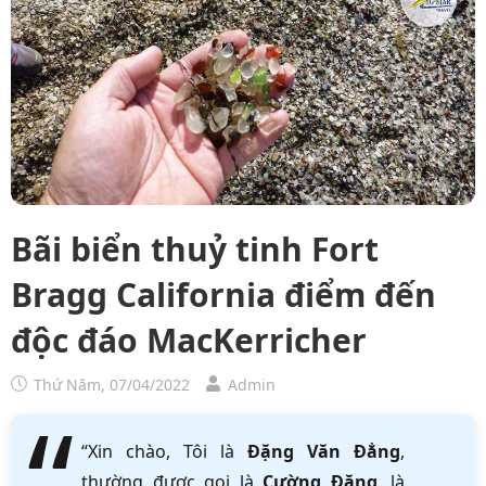
Bãi biển thuỷ tinh Fort
Bragg California điểm đến
độc đáo MacKerricher
Thứ Năm, 07/04/2022
Admin
“Xin chào, Tôi là
Đặng Văn Đẳng
,
thường được gọi là
Cường Đặng
, là