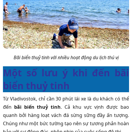
Bãi biển thuỷ tinh với nhiều hoạt động du lịch thú vị
Một số lưu ý khi đến bãi
biển thuỷ tinh
Từ Vladivostok, chỉ cần 30 phút lái xe là du khách có thể
đến
bãi biển thuỷ tinh
. Cả khu vực vịnh được bao
quanh bởi hàng loạt vách đá sừng sững đầy ấn tượng.
Chúng như một bức tường tạo nên sự tương phản hoàn
hảo với sự đông đúc, nhộn nhịp của cuộc sống đô thị.