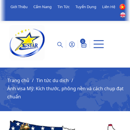
Giới Thiệu
Cẩm Nang
Tin Tức
Tuyển Dụng
Liên Hệ
0
Trang chủ
Tin tức du dịch
Ảnh visa Mỹ: Kích thước, phông nền và cách chụp đạt
chuẩn