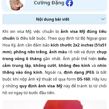
Cường Đặng
Nội dung bài viết
Khi xin visa Mỹ, việc chuẩn bị
ảnh visa Mỹ đúng tiêu
chuẩn
là điều bắt buộc. Theo quy định từ Bộ Ngoại giao
Hoa Kỳ, ảnh cần đảm bảo
kích thước 2x2 inches (51x51
mm)
,
phông nền trắng
,
ảnh màu
rõ nét và được
chụp
trong vòng 6 tháng
gần nhất. Ảnh phải thể hiện
biểu
cảm trung lập
,
không cười
,
không đeo kính
và
nhìn
thẳng vào ống kính
. Ngoài ra,
định dạng JPEG
là bắt
buộc khi nộp ảnh kỹ thuật số qua form
DS-160
. Hãy lưu
ý những
quy định ảnh visa Mỹ
này để tránh bị từ chối
hồ sơ ngay từ bước đầu tiên.