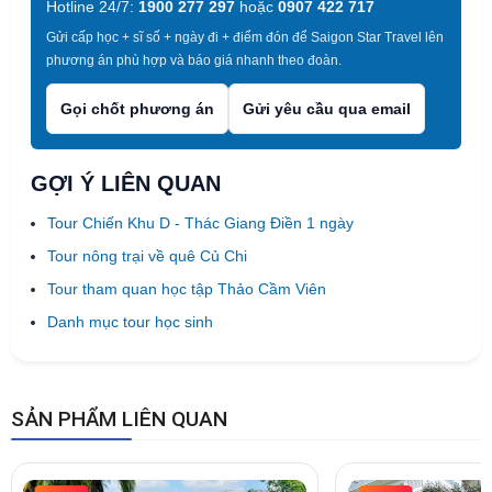
Hotline 24/7:
1900 277 297
hoặc
0907 422 717
Gửi cấp học + sĩ số + ngày đi + điểm đón để Saigon Star Travel lên
phương án phù hợp và báo giá nhanh theo đoàn.
Gọi chốt phương án
Gửi yêu cầu qua email
GỢI Ý LIÊN QUAN
Tour Chiến Khu D - Thác Giang Điền 1 ngày
Tour nông trại về quê Củ Chi
Tour tham quan học tập Thảo Cầm Viên
Danh mục tour học sinh
SẢN PHẨM LIÊN QUAN