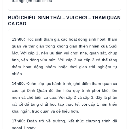
trải nghiệm buổi chiều.
BUỔI CHIỀU: SINH THÁI – VUI CHƠI – THAM QUAN
CA CAO
13h00:
Học sinh tham gia các hoạt động sinh hoạt, tham
quan và thư giãn trong không gian thiên nhiên của Suối
Mơ. Với cấp 1, nên ưu tiên vui chơi nhẹ, quan sát, chụp
ảnh, vận động vừa sức. Với cấp 2 và cấp 3 có thể tăng
thêm hoạt động nhóm hoặc thời gian trải nghiệm tự
nhiên.
14h00:
Đoàn tiếp tục hành trình, ghé điểm tham quan ca
cao tại Định Quán để tìm hiểu quy trình phơi khô, lên
men và chế biến ca cao. Với cấp 2 và cấp 3, đây là phần
rất tốt để tăng chất học tập thực tế; với cấp 1 nên triển
khai ngắn, trực quan và dễ hiểu hơn.
17h00:
Đoàn trở về trường, kết thúc chương trình dã
ngoại 1 ngày.