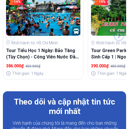
- 14%
- 19%
Khởi hành từ: Hồ Chí Minh
Khởi hành từ: Hồ 
Tour Tiểu Học 1 Ngày: Bảo Tàng
Tour Green Park 
(Tùy Chọn) - Công Viên Nước Đầm
Sinh Cấp 1 | Ngo
Sen | TpHCM
Ngày Từ TpHCM
386.000₫
390.000₫
450.000₫
480.000₫
Thời gian: 1 Ngày
Thời gian: 1 Ngày
Theo dõi và cập nhật tin tức
mới nhất
Vinh hạnh của chúng tôi là mang đến cho bạn những
chuyến đi đáng nhớ. Mang đến cho bạn những chuyến