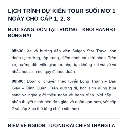
LỊCH TRÌNH DỰ KIẾN TOUR SUỐI MƠ 1
NGÀY CHO CẤP 1, 2, 3
BUỔI SÁNG: ĐÓN TẠI TRƯỜNG – KHỞI HÀNH ĐI
ĐỒNG NAI
05h30:
Xe và hướng dẫn viên Saigon Star Travel đón
đoàn tại trường, tập trung, điểm danh và khởi hành. Trên
xe, hướng dẫn viên giao lưu nhẹ, tạo không khí vui vẻ và
nhắc học sinh nội quy đi theo đoàn.
06h00:
Đoàn di chuyển theo tuyến Long Thành – Dầu
Giây – Định Quán. Trên đường đi, học sinh dùng bữa
sáng và nghe giới thiệu ngắn về hành trình. Với cấp 1,
phần thuyết minh nên đơn giản và ngắn gọn hơn; với cấp
2 và cấp 3 có thể tăng chiều sâu hơn.
ĐIỂM VỀ NGUỒN: TƯỢNG ĐÀI CHIẾN THẮNG LA