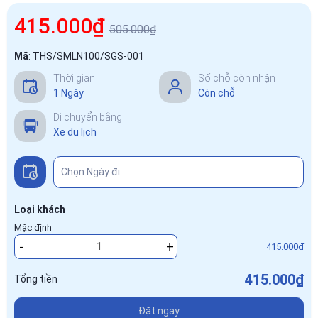
415.000₫
505.000₫
Mã
:
THS/SMLN100/SGS-001
Thời gian
Số chỗ còn nhận
1 Ngày
Còn chỗ
Di chuyển bằng
Xe du lịch
Loại khách
Mặc định
-
+
415.000₫
415.000₫
Tổng tiền
Đặt ngay