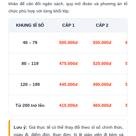
khảo để cân đối ngân sách, quy mô đoàn và phương án tổ
chức phù hợp với từng khối lớp.
KHUNG SĨ SỐ
CẤP 1
CẤP 2
CẤP
40 – 79
505.000đ
555.000đ
605.
80 – 119
475.000đ
525.000đ
575.
120 – 199
445.000đ
495.000đ
545.
Từ 200 trở lên
415.000đ
465.000đ
515.
Lưu ý:
Giá thực tế có thể thay đổi theo sĩ số chính thức,
ngày đi, điểm đón, thực đơn, tỷ lệ giáo viên đi kèm và