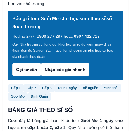
hơn với nhà trường.
Báo giá tour Suối Mơ cho học sinh theo sĩ số
đoàn trường
Hotline 24/7:
1900 277 297
hoặc
0907 422 717
Quý Nhà trường vui lòng gửi khối lớp, sĩ số dự kiến, ngày đi và
điểm đón để Saigon Star Travel lên phương án phù hợp và báo
giá nhanh theo đoàn.
Gọi tư vấn
Nhận báo giá nhanh
Cấp 1
Cấp 2
Cấp 3
Tour 1 ngày
Về nguồn
Sinh thái
Suối Mơ
Định Quán
BẢNG GIÁ THEO SĨ SỐ
Dưới đây là bảng giá tham khảo tour
Suối Mơ 1 ngày cho
học sinh cấp 1, cấp 2, cấp 3
. Quý Nhà trường có thể tham