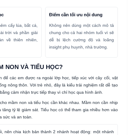
ọc
Điểm cần tối ưu nội dung
hêm cấy lúa, bắt cá,
Không nên dùng một cách mô tả
i trời và phần giải
chung cho cả hai nhóm tuổi vì sẽ
ản về thiên nhiên,
dễ bị lệch cường độ và loãng
insight phụ huynh, nhà trường.
M NON VÀ TIỂU HỌC?
 để các em được ra ngoài lớp học, tiếp xúc với cây cối, vật
ng nông thôn. Với trẻ nhỏ, đây là kiểu trải nghiệm rất dễ tạo
ằng cảm nhận trực tiếp thay vì chỉ học qua hình ảnh.
 cho mầm non và tiểu học cần khác nhau. Mầm non cần nhịp
 tăng tỷ lệ giám sát. Tiểu học có thể tham gia nhiều hơn vào
a sức và an toàn.
i, nên chia kịch bản thành 2 nhánh hoạt động: một nhánh