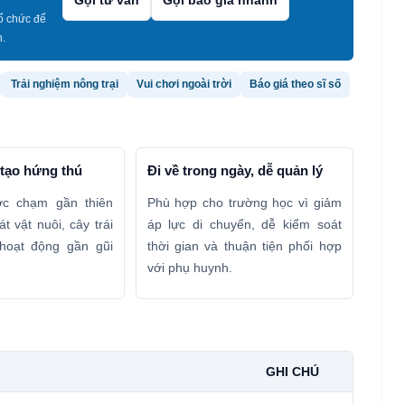
Gọi tư vấn
Gọi báo giá nhanh
tổ chức để
h.
Trải nghiệm nông trại
Vui chơi ngoài trời
Báo giá theo sĩ số
 tạo hứng thú
Đi về trong ngày, dễ quản lý
ợc chạm gần thiên
Phù hợp cho trường học vì giảm
t vật nuôi, cây trái
áp lực di chuyển, dễ kiểm soát
hoạt động gần gũi
thời gian và thuận tiện phối hợp
với phụ huynh.
GHI CHÚ