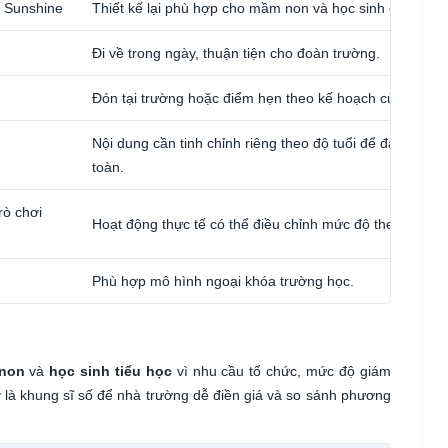
i Sunshine
Thiết kế lại phù hợp cho mầm non và học sinh cấp 1.
Đi về trong ngày, thuận tiện cho đoàn trường.
Đón tại trường hoặc điểm hẹn theo kế hoạch của nhà t
Nội dung cần tinh chỉnh riêng theo độ tuổi để đảm bảo 
toàn.
rò chơi
Hoạt động thực tế có thể điều chỉnh mức độ theo từng kh
Phù hợp mô hình ngoại khóa trường học.
 non
và
học sinh tiểu học
vì nhu cầu tổ chức, mức độ giám
 là khung sĩ số để nhà trường dễ điền giá và so sánh phương