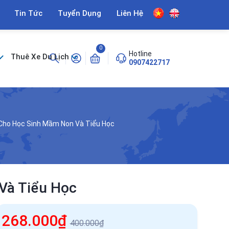
Tin Tức
Tuyển Dụng
Liên Hệ
0
Hotline
Thuê Xe Du Lịch
0907422717
 Cho Học Sinh Mầm Non Và Tiểu Học
Và Tiểu Học
268.000₫
400.000₫