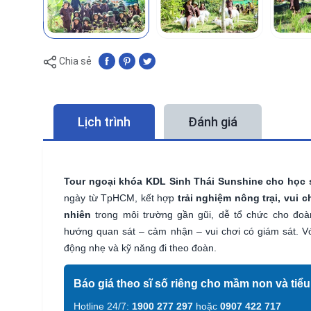
Chia sẻ
Lịch trình
Đánh giá
Tour ngoại khóa KDL Sinh Thái Sunshine cho học 
ngày từ TpHCM, kết hợp
trải nghiệm nông trại, vui 
nhiên
trong môi trường gần gũi, dễ tổ chức cho đo
hướng quan sát – cảm nhận – vui chơi có giám sát. 
động nhẹ và kỹ năng đi theo đoàn.
Báo giá theo sĩ số riêng cho mầm non và tiể
Hotline 24/7:
1900 277 297
hoặc
0907 422 717