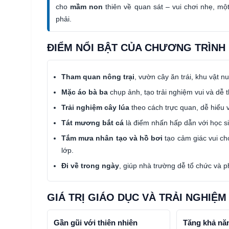
cho
mầm non
thiên về quan sát – vui chơi nhẹ, m
phải.
ĐIỂM NỔI BẬT CỦA CHƯƠNG TRÌNH
Tham quan nông trại
, vườn cây ăn trái, khu vật n
Mặc áo bà ba
chụp ảnh, tạo trải nghiệm vui và dễ 
Trải nghiệm cây lúa
theo cách trực quan, dễ hiểu v
Tát mương bắt cá
là điểm nhấn hấp dẫn với học si
Tắm mưa nhân tạo và hồ bơi
tạo cảm giác vui chơ
lớp.
Đi về trong ngày
, giúp nhà trường dễ tổ chức và 
GIÁ TRỊ GIÁO DỤC VÀ TRẢI NGHIỆM
Gần gũi với thiên nhiên
Tăng khả năn