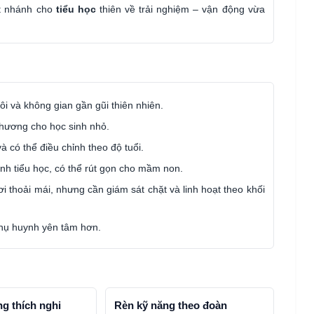
ột nhánh cho
tiểu học
thiên về trải nghiệm – vận động vừa
uôi và không gian gần gũi thiên nhiên.
thương cho học sinh nhỏ.
à có thể điều chỉnh theo độ tuổi.
nh tiểu học, có thể rút gọn cho mầm non.
i thoải mái, nhưng cần giám sát chặt và linh hoạt theo khối
phụ huynh yên tâm hơn.
g thích nghi
Rèn kỹ năng theo đoàn