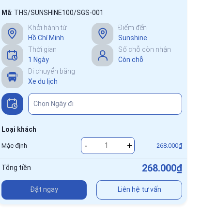
Mã
:
THS/SUNSHINE100/SGS-001
Khởi hành từ
Điểm đến
Hồ Chí Minh
Sunshine
Thời gian
Số chỗ còn nhận
1 Ngày
Còn chỗ
Di chuyển bằng
Xe du lịch
Loại khách
-
+
Mặc định
268.000₫
268.000₫
Tổng tiền
Đặt ngay
Liên hệ tư vấn