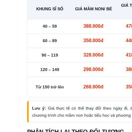
GIÁ 
KHUNG SĨ SỐ
GIÁ MẦM NON/ BÉ
388.000đ
47
40 – 59
358.000đ
44
60 – 89
328.000đ
41
90 – 119
298.000đ
38
120 – 149
268.000đ
35
Từ 150 trở lên
Lưu ý:
Giá thực tế có thể thay đổi theo ngày đi, 
chương trình cho mầm non hoặc tiểu học và phương 
PHÂN TÍCH LẠI THEO ĐỐI TƯỢNG