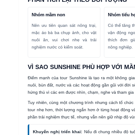
Nhóm mầm non
Nhóm tiểu h
Nên ưu tiên quan sát nông trại,
Có thể tăng t
mặc áo bà ba chụp ảnh, cho vật
vận động ngoà
nuôi ăn, vui chơi nhẹ và trải
thích đơn gi
nghiệm nước có kiểm soát.
nông nghiệp.
VÌ SAO SUNSHINE PHÙ HỢP VỚI MẦ
Điểm mạnh của tour Sunshine là tạo ra một không gian
nuôi, bùn đất, nước và các hoạt động gần gũi với đời số
hứng thú vì các em được nhìn, chạm, nghe và tham gia b
Tuy nhiên, cùng một chương trình nhưng cách tổ chức
tour nhẹ hơn, thời lượng ngắn hơn ở từng hoạt động và
phần trải nghiệm thực tế, nhưng vẫn nên giữ nhịp độ vừ
Khuyến nghị triển khai:
Nếu đi chung nhiều độ tuổ