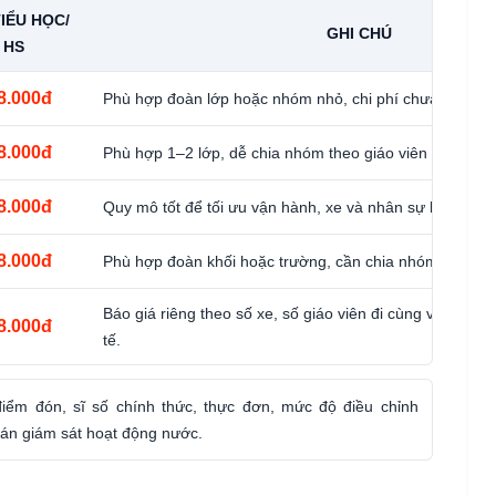
TIỂU HỌC/
GHI CHÚ
HS
8.000đ
Phù hợp đoàn lớp hoặc nhóm nhỏ, chi phí chưa tối ưu đ
8.000đ
Phù hợp 1–2 lớp, dễ chia nhóm theo giáo viên phụ trách
8.000đ
Quy mô tốt để tối ưu vận hành, xe và nhân sự hỗ trợ đo
8.000đ
Phù hợp đoàn khối hoặc trường, cần chia nhóm rõ theo 
Báo giá riêng theo số xe, số giáo viên đi cùng và yêu c
8.000đ
tế.
điểm đón, sĩ số chính thức, thực đơn, mức độ điều chỉnh
án giám sát hoạt động nước.