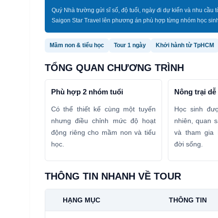
Quý Nhà trường gửi sĩ số, độ tuổi, ngày đi dự kiến và nhu cầu 
Saigon Star Travel lên phương án phù hợp từng nhóm học sin
Mầm non & tiểu học
Tour 1 ngày
Khởi hành từ TpHCM
TỔNG QUAN CHƯƠNG TRÌNH
Phù hợp 2 nhóm tuổi
Nông trại dễ
Có thể thiết kế cùng một tuyến
Học sinh đư
nhưng điều chỉnh mức độ hoạt
nhiên, quan sá
động riêng cho mầm non và tiểu
và tham gia 
học.
đời sống.
THÔNG TIN NHANH VỀ TOUR
HẠNG MỤC
THÔNG TIN