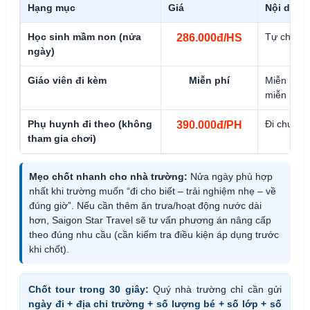
Hạng mục
Giá
Nội dung
Học sinh mầm non (nửa
Tự chọn 8
286.000đ/HS
ngày)
Giáo viên đi kèm
Miễn phí
Miễn phí c
miễn phí 1
Phụ huynh đi theo (không
Đi chung x
390.000đ/PH
tham gia chơi)
Mẹo chốt nhanh cho nhà trường:
Nửa ngày phù hợp
nhất khi trường muốn “đi cho biết – trải nghiệm nhẹ – về
đúng giờ”. Nếu cần thêm ăn trưa/hoạt động nước dài
hơn, Saigon Star Travel sẽ tư vấn phương án nâng cấp
theo đúng nhu cầu (cần kiểm tra điều kiện áp dụng trước
khi chốt).
Chốt tour trong 30 giây:
Quý nhà trường chỉ cần gửi
ngày đi + địa chỉ trường + số lượng bé + số lớp + số