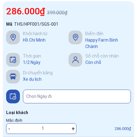
286.000₫
399.000₫
Mã
:
THS/HPF001/SGS-001
Khởi hành từ
Điểm đến
Hồ Chí Minh
Happy Farm Bình
Chánh
Thời gian
Số chỗ còn nhận
1/2 Ngày
Còn chỗ
Di chuyển bằng
Xe du lịch
Loại khách
Mặc định
-
+
286.000₫