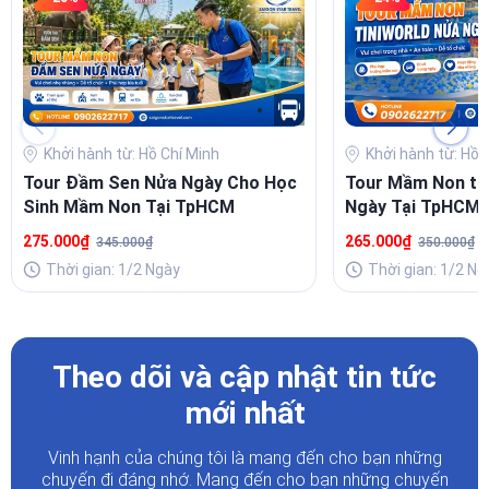
Khởi hành từ: Hồ Chí Minh
Khởi hành từ: Hồ 
Tour Đầm Sen Nửa Ngày Cho Học
Tour Mầm Non ti
Sinh Mầm Non Tại TpHCM
Ngày Tại TpHCM
275.000₫
265.000₫
345.000₫
350.000₫
Thời gian: 1/2 Ngày
Thời gian: 1/2 Ng
Theo dõi và cập nhật tin tức
mới nhất
Vinh hạnh của chúng tôi là mang đến cho bạn những
chuyến đi đáng nhớ. Mang đến cho bạn những chuyến