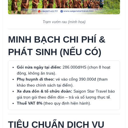
Trạm vườn rau (minh họa)
MINH BẠCH CHI PHÍ &
PHÁT SINH (NẾU CÓ)
Gói nửa ngày tại điểm:
286.000đ/HS (chọn 8 hoạt
động, không ăn trưa).
Phụ huynh đi theo:
vé vào cổng 390.000đ (tham
khảo theo chính sách tại điểm).
Xe đưa đón & tổ chức đoàn:
Saigon Star Travel báo
giá trọn gói theo điểm đón – trả và số lượng thực tế.
Thuế VAT 8%
(theo quy định hiện hành).
TIÊU CHUẨN DỊCH VỤ