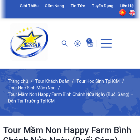
Giới Thiệu
Cẩm Nang
Tin Tức
Tuyển Dụng
Liên Hệ
0
Trang chủ
Tour Khách Đoàn
Tour Học Sinh TpHCM
Tour Học Sinh Mầm Non
Tour Mầm Non Happy Farm Bình Chánh Nửa Ngày (Buổi Sáng) –
Đón Tại Trường TpHCM
Tour Mầm Non Happy Farm Bình