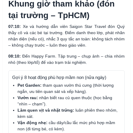
Khung giờ tham khảo (đón
tại trường – TpHCM)
07:10:
Xe và hướng dẫn viên Saigon Star Travel đón Quý
thầy cô và các bé tại trường. Điểm danh theo lớp, phát nhãn
nhận diện (nếu có), nhắc 3 quy tắc an toàn: không tách nhóm
– không chạy trước – luôn theo giáo viên.
08:10:
Đến Happy Farm. Tập trung – chụp ảnh – chia nhóm
nhỏ (theo lớp/tổ) để vào trạm trải nghiệm.
Gợi ý 8 hoạt động phù hợp mầm non (nửa ngày)
Pet Garden:
tham quan vườn thú cưng (thời lượng
ngắn, ưu tiên quan sát và xếp hàng).
Vườn rau:
nhận biết rau củ quen thuộc (học bằng
“nhìn – chạm”).
Làm quen vịt và nhặt trứng:
luân phiên theo nhóm,
kèm sát.
Vận động nhẹ:
cầu dây/cầu lắc mức phù hợp mầm
non (đi từng bé, có kèm).