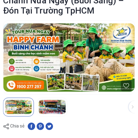
Chánh Nửa Ngày (Buổi Sáng) –
Đón Tại Trường TpHCM
Chia sẻ