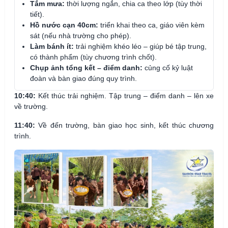
Tắm mưa:
thời lượng ngắn, chia ca theo lớp (tùy thời
tiết).
Hồ nước cạn 40cm:
triển khai theo ca, giáo viên kèm
sát (nếu nhà trường cho phép).
Làm bánh ít:
trải nghiệm khéo léo – giúp bé tập trung,
có thành phẩm (tùy chương trình chốt).
Chụp ảnh tổng kết – điểm danh:
củng cố kỷ luật
đoàn và bàn giao đúng quy trình.
10:40:
Kết thúc trải nghiệm. Tập trung – điểm danh – lên xe
về trường.
11:40:
Về đến trường, bàn giao học sinh, kết thúc chương
trình.