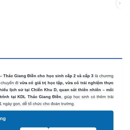
– Thác Giang Điền cho học sinh cấp 2 và cấp 3
là chương
 chuyến đi
vừa có giá trị học tập, vừa có trải nghiệm thực
hiểu lịch sử tại Chiến Khu D, quan sát thiên nhiên – môi
 trình tại KDL Thác Giang Điền
, giúp học sinh có thêm trải
1 ngày gọn, dễ tổ chức cho đoàn trường.
ang