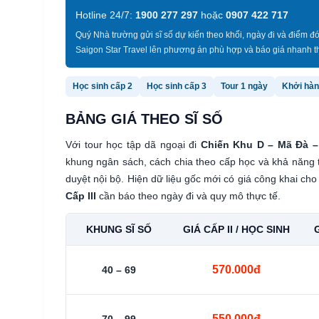
Hotline 24/7:
1900 277 297
hoặc
0907 422 717
Quý Nhà trường gửi sĩ số dự kiến theo khối, ngày đi và điểm đ
Saigon Star Travel lên phương án phù hợp và báo giá nhanh t
Học sinh cấp 2
Học sinh cấp 3
Tour 1 ngày
Khởi hà
BẢNG GIÁ THEO SĨ SỐ
Với tour học tập dã ngoại đi
Chiến Khu D – Mã Đà –
khung ngân sách, cách chia theo cấp học và khả năng 
duyệt nội bộ. Hiện dữ liệu gốc mới có giá công khai ch
Cấp III
cần báo theo ngày đi và quy mô thực tế.
KHUNG SĨ SỐ
GIÁ CẤP II / HỌC SINH
G
570.000đ
40 – 69
550.000đ