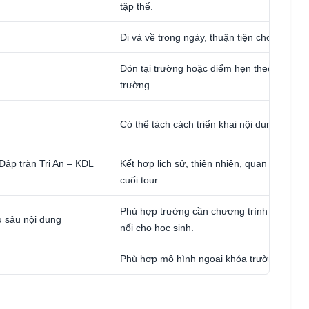
tập thể.
Đi và về trong ngày, thuận tiện cho đoàn t
Đón tại trường hoặc điểm hẹn theo kế hoạ
trường.
Có thể tách cách triển khai nội dung theo c
ập tràn Trị An – KDL
Kết hợp lịch sử, thiên nhiên, quan sát thực 
cuối tour.
Phù hợp trường cần chương trình vừa học t
u sâu nội dung
nối cho học sinh.
Phù hợp mô hình ngoại khóa trường học.