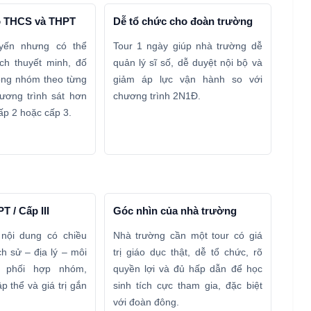
o THCS và THPT
Dễ tổ chức cho đoàn trường
yến nhưng có thể
Tour 1 ngày giúp nhà trường dễ
ch thuyết minh, đố
quản lý sĩ số, dễ duyệt nội bộ và
ộng nhóm theo từng
giảm áp lực vận hành so với
ương trình sát hơn
chương trình 2N1Đ.
ấp 2 hoặc cấp 3.
T / Cấp III
Góc nhìn của nhà trường
nội dung có chiều
Nhà trường cần một tour có giá
ch sử – địa lý – môi
trị giáo dục thật, dễ tổ chức, rõ
g phối hợp nhóm,
quyền lợi và đủ hấp dẫn để học
p thể và giá trị gắn
sinh tích cực tham gia, đặc biệt
với đoàn đông.