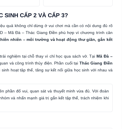
 SINH CẤP 2 VÀ CẤP 3?
ệu quả không chỉ dừng ở vui chơi mà cần có nội dung đủ rõ
 D – Mã Đà – Thác Giang Điền phù hợp vì chương trình cân
thiên nhiên – môi trường và hoạt động thư giãn, gắn kết
 trải nghiệm tại chỗ thay vì chỉ học qua sách vở. Tại
Mã Đà –
quan và công trình thủy điện. Phần cuối tại
Thác Giang Điền
 sinh hoạt tập thể, tăng sự kết nối giữa học sinh với nhau và
iên phần đố vui, quan sát và thuyết minh vừa đủ. Với đoàn
 nhóm và nhấn mạnh giá trị gắn kết tập thể, trách nhiệm khi