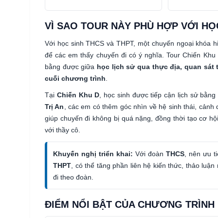
VÌ SAO TOUR NÀY PHÙ HỢP VỚI HỌC
Với học sinh THCS và THPT, một chuyến ngoại khóa hi
để các em thấy chuyến đi có ý nghĩa. Tour Chiến Khu
bằng được giữa
học lịch sử qua thực địa, quan sát 
cuối chương trình
.
Tại
Chiến Khu D
, học sinh được tiếp cận lịch sử bằng
Trị An
, các em có thêm góc nhìn về hệ sinh thái, cảnh 
giúp chuyến đi không bị quá nặng, đồng thời tạo cơ hội
với thầy cô.
Khuyến nghị triển khai:
Với đoàn
THCS
, nên ưu t
THPT
, có thể tăng phần liên hệ kiến thức, thảo luận
đi theo đoàn.
ĐIỂM NỔI BẬT CỦA CHƯƠNG TRÌNH