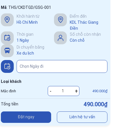
Mã
:
THS/CKDTGD/GSG-001
Khởi hành từ
Điểm đến
Hồ Chí Minh
KDL Thác Giang
Điền
Thời gian
Số chỗ còn nhận
1 Ngày
Còn chỗ
Di chuyển bằng
Xe du lịch
Loại khách
-
+
Mặc định
490.000₫
490.000₫
Tổng tiền
Đặt ngay
Liên hệ tư vấn