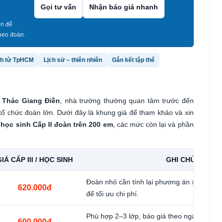
Gọi tư vấn
Nhận báo giá nhanh
ón để
heo đoàn.
nh từ TpHCM
Lịch sử – thiên nhiên
Gắn kết tập thể
 Thác Giang Điền
, nhà trường thường quan tâm trước đến
tổ chức đoàn lớn. Dưới đây là khung giá để tham khảo và xin
o
học sinh Cấp II đoàn trên 200 em
, các mức còn lại và phần
IÁ CẤP III / HỌC SINH
GHI CHÚ
Đoàn nhỏ cần tính lại phương án xe, suất 
620.000đ
để tối ưu chi phí.
Phù hợp 2–3 lớp, báo giá theo ngày đi và 
600.000đ