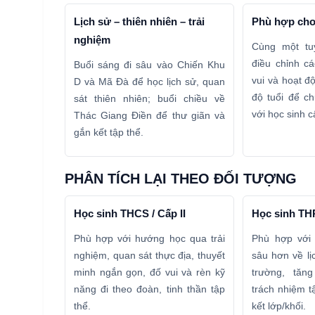
Lịch sử – thiên nhiên – trải
Phù hợp ch
nghiệm
Cùng một tu
điều chỉnh cá
Buổi sáng đi sâu vào Chiến Khu
vui và hoạt đ
D và Mã Đà để học lịch sử, quan
độ tuổi để ch
sát thiên nhiên; buổi chiều về
với học sinh c
Thác Giang Điền để thư giãn và
gắn kết tập thể.
PHÂN TÍCH LẠI THEO ĐỐI TƯỢNG
Học sinh THCS / Cấp II
Học sinh THP
Phù hợp với hướng học qua trải
Phù hợp với 
nghiệm, quan sát thực địa, thuyết
sâu hơn về lị
minh ngắn gọn, đố vui và rèn kỹ
trường, tăn
năng đi theo đoàn, tinh thần tập
trách nhiệm tậ
thể.
kết lớp/khối.