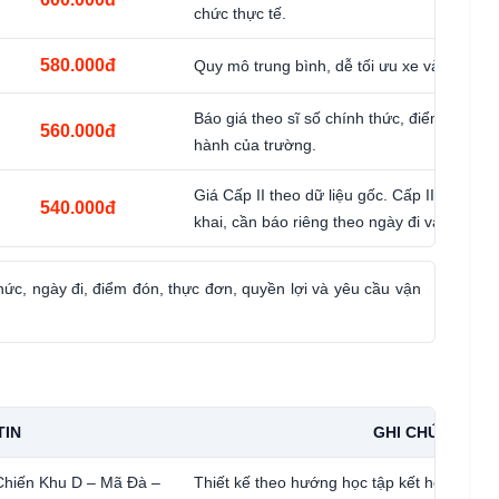
chức thực tế.
580.000đ
Quy mô trung bình, dễ tối ưu xe và quản lý
Báo giá theo sĩ số chính thức, điểm đón và
560.000đ
hành của trường.
Giá Cấp II theo dữ liệu gốc. Cấp III hiện c
540.000đ
khai, cần báo riêng theo ngày đi và quy mô
thức, ngày đi, điểm đón, thực đơn, quyền lợi và yêu cầu vận
TIN
GHI CHÚ
 Chiến Khu D – Mã Đà –
Thiết kế theo hướng học tập kết hợp trải n