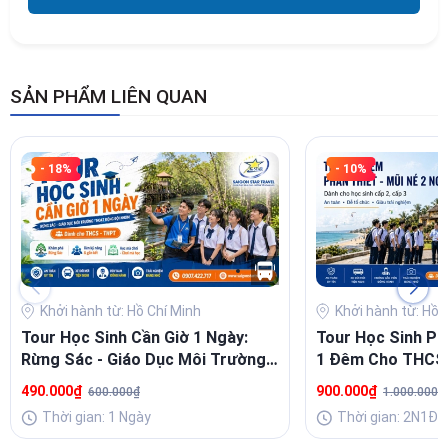
SẢN PHẨM LIÊN QUAN
- 18%
- 10%
Khởi hành từ: Hồ Chí Minh
Khởi hành từ: Hồ 
Tour Học Sinh Cần Giờ 1 Ngày:
Tour Học Sinh Ph
Rừng Sác - Giáo Dục Môi Trường
1 Đêm Cho THCS,
Cho THCS, THPT
Trải Nghiệm & Gắ
490.000₫
900.000₫
600.000₫
1.000.000₫
Thời gian: 1 Ngày
Thời gian: 2N1Đ