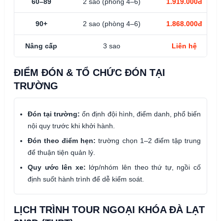
60–89
2 sao (phòng 4–6)
1.919.000đ
90+
2 sao (phòng 4–6)
1.868.000đ
Nâng cấp
3 sao
Liên hệ
ĐIỂM ĐÓN & TỔ CHỨC ĐÓN TẠI
TRƯỜNG
Đón tại trường:
ổn định đội hình, điểm danh, phổ biến
nội quy trước khi khởi hành.
Đón theo điểm hẹn:
trường chọn 1–2 điểm tập trung
để thuận tiện quản lý.
Quy ước lên xe:
lớp/nhóm lên theo thứ tự, ngồi cố
định suốt hành trình để dễ kiểm soát.
LỊCH TRÌNH TOUR NGOẠI KHÓA ĐÀ LẠT