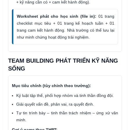
+ kỹ năng cần có + cam kết hành động).
Worksheet phát cho học sinh (file in):
01 trang
checklist mục tiêu + 01 trang kế hoạch tuần + 01
trang cam kết hành động. Nhà trường có thể lưu lại
như minh chứng hoạt động trải nghiệm.
TEAM BUILDING PHÁT TRIỂN KỸ NĂNG
SỐNG
Mục tiêu chính (tùy chỉnh theo trường):
Kỷ luật tập thể, phối hợp nhóm và tinh thần đồng đội.
Giải quyết vấn đề, phân vai, ra quyết định.
Tự tin trình bày – tinh thần trách nhiệm – ứng xử văn
minh.
Gợi ý game theo THPT: