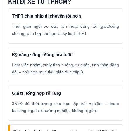
KHI ĐI XE TỪ TPHCM?
THPT chịu nhịp di chuyển tốt hơn
Thời gian ngồi xe dài, lịch hoạt động tối (gala/cồng
chiêng) phù hợp thể lực và kỷ luật THPT.
Kỹ năng sống “đúng lứa tuổi”
Làm việc nhóm, xử lý tình huống, tự quản, tinh thần đồng
đội – phù hợp mục tiêu giáo dục cấp 3.
Giá trị tổng hợp rõ ràng
3N2Đ đủ thời lượng cho học tập trải nghiệm + team
building + gala + hướng nghiệp, không bị gấp.