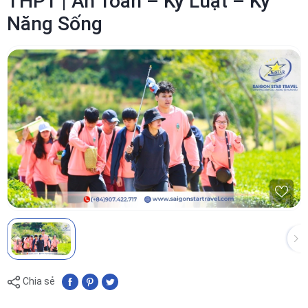
THPT | An Toàn – Kỷ Luật – Kỹ
Năng Sống
Chia sẻ