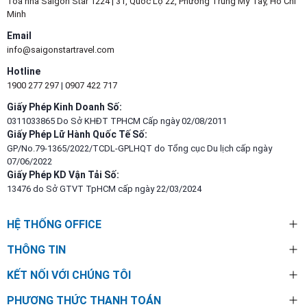
Tòa nhà Saigon Star 1224 | 31, Quốc Lộ 22, Phường Trung Mỹ Tây, Hồ Chí
Minh
Email
info@saigonstartravel.com
Hotline
1900 277 297
|
0907 422 717
Giấy Phép Kinh Doanh Số:
0311033865 Do Sở KHĐT TPHCM Cấp ngày 02/08/2011
Giấy Phép Lữ Hành Quốc Tế Số:
GP/No.79-1365/2022/TCDL-GPLHQT do Tổng cục Du lịch cấp ngày
07/06/2022
Giấy Phép KD Vận Tải Số:
13476 do Sở GTVT TpHCM cấp ngày 22/03/2024
HỆ THỐNG OFFICE
THÔNG TIN
KẾT NỐI VỚI CHÚNG TÔI
PHƯƠNG THỨC THANH TOÁN