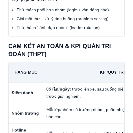
Thử thách phối hợp nhóm (logic + vận động nhẹ).
Giải mật thư – xử lý tình huống (problem solving).
Thử thách “lãnh đạo nhóm” (leader rotation).
CAM KẾT AN TOÀN & KPI QUẢN TRỊ
ĐOÀN (THPT)
HẠNG MỤC
KPI/QUY TRÌNH
05 lần/ngày
: trước lên xe, sau xuống điểm, tr
Điểm danh
trước giới nghiêm.
Mỗi lớp/nhóm có trưởng nhóm, phân nhiệm vụ 
Nhóm trưởng
báo cáo.
Hotline