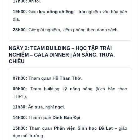
17h30:
Ăn tối.
19h30:
Giao lưu
cồng chiêng
– trải nghiệm văn hóa bản
địa.
23h00:
Giờ giới nghiêm, kiểm phòng theo danh sách.
NGÀY 2: TEAM BUILDING – HỌC TẬP TRẢI
NGHIỆM – GALA DINNER | ĂN SÁNG, TRƯA,
CHIỀU
07h30:
Tham quan
Hồ Than Thở
.
09h00:
Team building kỹ năng sống (kịch bản theo
THPT).
11h30:
Ăn trưa, nghỉ ngơi.
14h30:
Tham quan
Dinh Bảo Đại
.
15h30:
Tham quan
Phân viện Sinh học Đà Lạt
– giáo
dục môi trường.