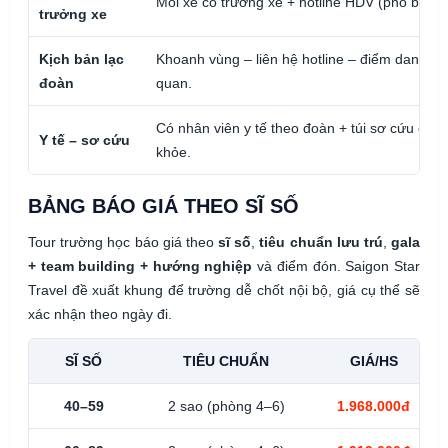
Mỗi xe có trưởng xe + hotline HDV (phổ biến 
trưởng xe
Kịch bản lạc
Khoanh vùng – liên hệ hotline – điểm danh –
đoàn
quan.
Có nhân viên y tế theo đoàn + túi sơ cứu cơ b
Y tế – sơ cứu
khỏe.
BẢNG BÁO GIÁ THEO SĨ SỐ
Tour trường học báo giá theo
sĩ số
,
tiêu chuẩn lưu trú
,
gala
+ team building + hướng nghiệp
và điểm đón. Saigon Star
Travel đề xuất khung để trường dễ chốt nội bộ, giá cụ thể sẽ
xác nhận theo ngày đi.
SĨ SỐ
TIÊU CHUẨN
GIÁ/HS
40–59
2 sao (phòng 4–6)
1.968.000đ