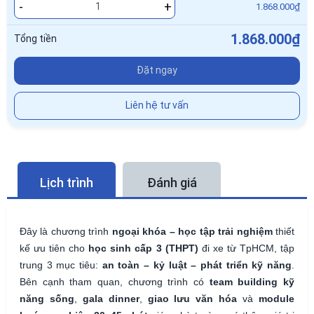
-
+
1.868.000₫
1.868.000₫
Tổng tiền
Đặt ngay
Liên hệ tư vấn
Lịch trình
Đánh giá
Đây là chương trình
ngoại khóa – học tập trải nghiệm
thiết
kế ưu tiên cho
học sinh cấp 3 (THPT)
đi xe từ TpHCM, tập
trung 3 mục tiêu:
an toàn – kỷ luật – phát triển kỹ năng
.
Bên cạnh tham quan, chương trình có
team building kỹ
năng sống
,
gala dinner
,
giao lưu văn hóa
và
module