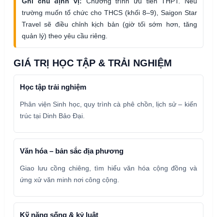
Ghi chú định vị:
Chương trình ưu tiên THPT. Nếu
trường muốn tổ chức cho THCS (khối 8–9), Saigon Star
Travel sẽ điều chỉnh kịch bản (giờ tối sớm hơn, tăng
quản lý) theo yêu cầu riêng.
GIÁ TRỊ HỌC TẬP & TRẢI NGHIỆM
Học tập trải nghiệm
Phân viện Sinh học, quy trình cà phê chồn, lịch sử – kiến
trúc tại Dinh Bảo Đại.
Văn hóa – bản sắc địa phương
Giao lưu cồng chiêng, tìm hiểu văn hóa cộng đồng và
ứng xử văn minh nơi công cộng.
Kỹ năng sống & kỷ luật