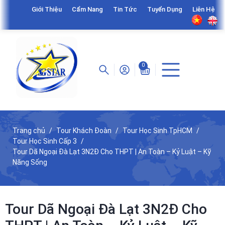
Giới Thiệu
Cẩm Nang
Tin Tức
Tuyển Dụng
Liên Hệ
0
Trang chủ
Tour Khách Đoàn
Tour Học Sinh TpHCM
Tour Học Sinh Cấp 3
Tour Dã Ngoại Đà Lạt 3N2Đ Cho THPT | An Toàn – Kỷ Luật – Kỹ
Năng Sống
Tour Dã Ngoại Đà Lạt 3N2Đ Cho