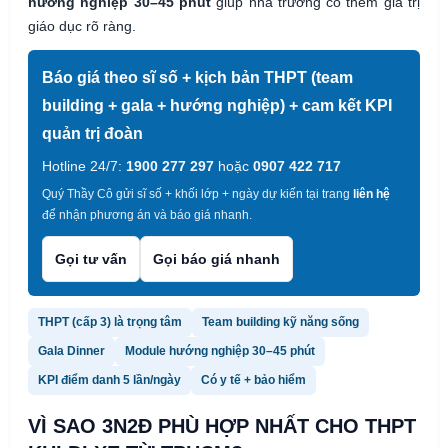
hướng nghiệp 30–45 phút
giúp nhà trường có thêm giá trị
giáo dục rõ ràng.
Báo giá theo sĩ số + kịch bản THPT (team
building + gala + hướng nghiệp) + cam kết KPI
quản trị đoàn
Hotline 24/7:
1900 277 297
hoặc
0907 422 717
Quý Thầy Cô gửi sĩ số + khối lớp + ngày dự kiến tại trang
liên hệ
để nhận phương án và báo giá nhanh.
Gọi tư vấn
Gọi báo giá nhanh
THPT (cấp 3) là trọng tâm
Team building kỹ năng sống
Gala Dinner
Module hướng nghiệp 30–45 phút
KPI điểm danh 5 lần/ngày
Có y tế + bảo hiểm
VÌ SAO 3N2Đ PHÙ HỢP NHẤT CHO THPT