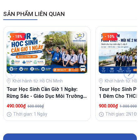
SẢN PHẨM LIÊN QUAN
- 18%
- 10%
Khởi hành từ: Hồ Chí Minh
Khởi hành từ: Hồ 
Tour Học Sinh Cần Giờ 1 Ngày:
Tour Học Sinh Ph
Rừng Sác - Giáo Dục Môi Trường
1 Đêm Cho THCS,
Cho THCS, THPT
Trải Nghiệm & Gắ
490.000₫
900.000₫
600.000₫
1.000.000₫
Thời gian: 1 Ngày
Thời gian: 2N1Đ