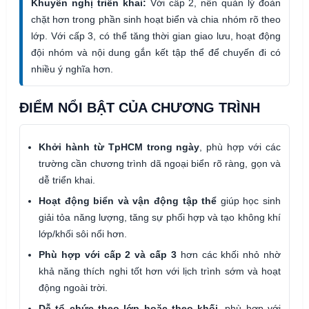
Khuyến nghị triển khai:
Với cấp 2, nên quản lý đoàn
chặt hơn trong phần sinh hoạt biển và chia nhóm rõ theo
lớp. Với cấp 3, có thể tăng thời gian giao lưu, hoạt động
đội nhóm và nội dung gắn kết tập thể để chuyến đi có
nhiều ý nghĩa hơn.
ĐIỂM NỔI BẬT CỦA CHƯƠNG TRÌNH
Khởi hành từ TpHCM trong ngày
, phù hợp với các
trường cần chương trình dã ngoại biển rõ ràng, gọn và
dễ triển khai.
Hoạt động biển và vận động tập thể
giúp học sinh
giải tỏa năng lượng, tăng sự phối hợp và tạo không khí
lớp/khối sôi nổi hơn.
Phù hợp với cấp 2 và cấp 3
hơn các khối nhỏ nhờ
khả năng thích nghi tốt hơn với lịch trình sớm và hoạt
động ngoài trời.
Dễ tổ chức theo lớp hoặc theo khối
, phù hợp với