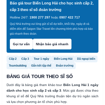
Báo giá tour Biển Long Hải cho học sinh cấp 2,
cấp 3 theo sĩ số đoàn trường
Hotline 24/7:
1900 277 297
hoặc
0907 422 717
Quý Nhà trường vui lòng gửi sĩ số dự kiến, khối lớp, ngày đi và
điểm đón để Saigon Star Travel lên chương trình phù hợp và báo
giá nhanh theo đoàn.
Gọi tư vấn
Nhận báo giá nhanh
Cấp 2
Cấp 3
Tour 1 ngày
Biển Long Hải
Dã ngoại biển
Teambuilding
Gắn kết tập thể
Đoàn trường
BẢNG GIÁ TOUR THEO SĨ SỐ
Dưới đây là bảng giá tham khảo tour
Biển Long Hải 1 ngày
dành cho học sinh cấp 2 và cấp 3
. Mức giá được chia theo
khung sĩ số để Quý Nhà trường thuận tiện dự trù ngân sách
và lựa chọn phương án tổ chức phù hợp.