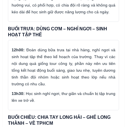
hướng vui, có phối hợp, có chia đội rõ ràng và không quá
kéo dài để học sinh giữ được năng lượng cho cả ngày.
BUỔI TRƯA: DÙNG CƠM – NGHỈ NGƠI – SINH
HOẠT TẬP THỂ
12h00:
Đoàn dùng bữa trưa tại nhà hàng, nghỉ ngơi và
sinh hoạt tập thể theo kế hoạch của trường. Thay vì các
nội dung quá giống tour công ty, phần này nên ưu tiên
tổng kết hoạt động buổi sáng, giao lưu nhẹ, tuyên dương
tinh thần đội nhóm hoặc sinh hoạt theo lớp nếu nhà
trường có nhu cầu.
13h30:
Học sinh nghỉ ngơi, thư giãn và chuẩn bị tập trung
lên xe trở về.
BUỔI CHIỀU: CHIA TAY LONG HẢI – GHÉ LONG
THÀNH – VỀ TPHCM