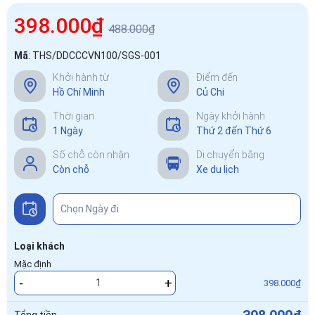
398.000₫
488.000₫
Mã
:
THS/DDCCCVN100/SGS-001
Khởi hành từ
Điểm đến
Hồ Chí Minh
Củ Chi
Thời gian
Ngày khởi hành
1 Ngày
Thứ 2 đến Thứ 6
Số chỗ còn nhận
Di chuyển bằng
Còn chỗ
Xe du lịch
Loại khách
Mặc định
-
+
398.000₫