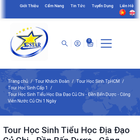
Giới Thiệu
Cẩm Nang
Tin Tức
Tuyển Dụng
Liên Hệ
0
Trang chủ
Tour Khách Đoàn
Tour Học Sinh TpHCM
Tour Học Sinh Cấp 1
Tour Học Sinh Tiểu Học Địa Đạo Củ Chi - Đền Bến Dược - Công
Viên Nước Củ Chi 1 Ngày
Tour Học Sinh Tiểu Học Địa Đạo