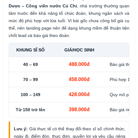
Dược – Công viên nước Củ Chi
, nhà trường thường quan
tâm trước đến khả năng tổ chức đoàn, khung ngân sách và
mức độ phù hợp với lứa tuổi. Vì bài gốc chưa công bố giá cụ
thể, nên landing page nên để dạng khung mềm để thuận tiện
chốt lead và báo giá theo đoàn.
KHUNG SĨ SỐ
GIÁ/HỌC SINH
488.000đ
40 – 69
Báo giá theo n
458.000đ
70 – 99
Phù hợp 1–2 lớ
428.000đ
100 – 149
Quy mô phù hợ
398.000đ
Từ 150 trở lên
Báo giá riêng 
Lưu ý:
Giá thực tế có thể thay đổi theo sĩ số chính thức,
ngày đi, điểm đón, thực đơn, quyền lợi và yêu cầu riêng