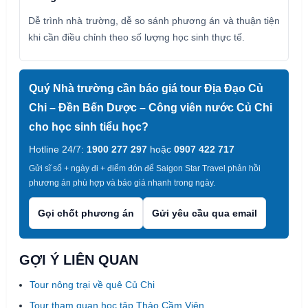
Dễ trình nhà trường, dễ so sánh phương án và thuận tiện
khi cần điều chỉnh theo số lượng học sinh thực tế.
Quý Nhà trường cần báo giá tour Địa Đạo Củ
Chi – Đền Bến Dược – Công viên nước Củ Chi
cho học sinh tiểu học?
Hotline 24/7:
1900 277 297
hoặc
0907 422 717
Gửi sĩ số + ngày đi + điểm đón để Saigon Star Travel phản hồi
phương án phù hợp và báo giá nhanh trong ngày.
Gọi chốt phương án
Gửi yêu cầu qua email
GỢI Ý LIÊN QUAN
Tour nông trại về quê Củ Chi
Tour tham quan học tập Thảo Cầm Viên