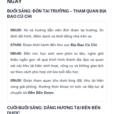
NGÀY
BUỔI SÁNG: ĐÓN TẠI TRƯỜNG – THAM QUAN ĐỊA
ĐẠO CỦ CHI
06h30:
Xe và hướng dẫn viên đón đoàn tại trường, ổn
định đội hình, điểm danh và khởi động nhẹ trên xe.
07h00:
Đoàn khởi hành đến khu vực
Địa Đạo Củ Chi
.
08h40:
Đến nơi, học sinh xem phim tư liệu, nghe giới
thiệu ngắn gọn về quá trình hình thành địa đạo và quan
sát các khu tái hiện sinh hoạt, công cụ và không gian lịch
sử theo cách phù hợp với lứa tuổi tiểu học.
09h30:
Đoàn tham quan khu dưới lòng đất, khu tái hiện
vùng giải phóng, thưởng thức khoai mì luộc và tiếp tục di
chuyển tới
Đền Bến Dược
.
CUỐI BUỔI SÁNG: DÂNG HƯƠNG TẠI ĐỀN BẾN
DƯỢC