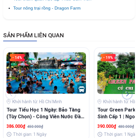
Tour nông trại rồng - Dragon Farm
SẢN PHẨM LIÊN QUAN
- 14%
- 19%
Khởi hành từ: Hồ Chí Minh
Khởi hành từ: Hồ 
Tour Tiểu Học 1 Ngày: Bảo Tàng
Tour Green Park 
(Tùy Chọn) - Công Viên Nước Đầm
Sinh Cấp 1 | Ngo
Sen | TpHCM
Ngày Từ TpHCM
386.000₫
390.000₫
450.000₫
480.000₫
Thời gian: 1 Ngày
Thời gian: 1 Ngày