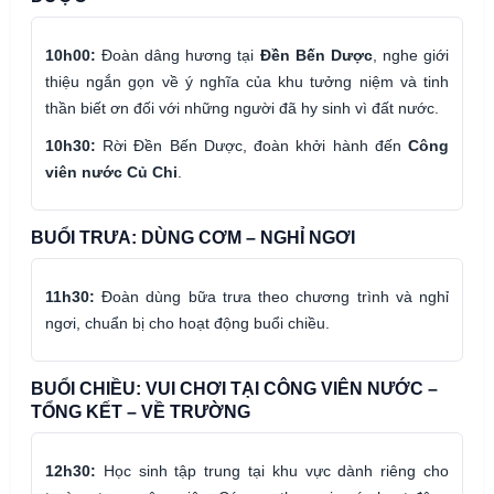
10h00:
Đoàn dâng hương tại
Đền Bến Dược
, nghe giới
thiệu ngắn gọn về ý nghĩa của khu tưởng niệm và tinh
thần biết ơn đối với những người đã hy sinh vì đất nước.
10h30:
Rời Đền Bến Dược, đoàn khởi hành đến
Công
viên nước Củ Chi
.
BUỔI TRƯA: DÙNG CƠM – NGHỈ NGƠI
11h30:
Đoàn dùng bữa trưa theo chương trình và nghỉ
ngơi, chuẩn bị cho hoạt động buổi chiều.
BUỔI CHIỀU: VUI CHƠI TẠI CÔNG VIÊN NƯỚC –
TỔNG KẾT – VỀ TRƯỜNG
12h30:
Học sinh tập trung tại khu vực dành riêng cho