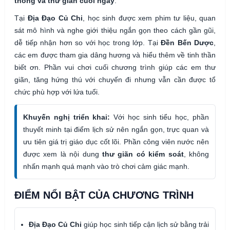
thống và thư giãn cuối ngày
.
Tại
Địa Đạo Củ Chi
, học sinh được xem phim tư liệu, quan
sát mô hình và nghe giới thiệu ngắn gọn theo cách gần gũi,
dễ tiếp nhận hơn so với học trong lớp. Tại
Đền Bến Dược
,
các em được tham gia dâng hương và hiểu thêm về tinh thần
biết ơn. Phần vui chơi cuối chương trình giúp các em thư
giãn, tăng hứng thú với chuyến đi nhưng vẫn cần được tổ
chức phù hợp với lứa tuổi.
Khuyến nghị triển khai:
Với học sinh tiểu học, phần
thuyết minh tại điểm lịch sử nên ngắn gọn, trực quan và
ưu tiên giá trị giáo dục cốt lõi. Phần công viên nước nên
được xem là nội dung
thư giãn có kiểm soát
, không
nhấn mạnh quá mạnh vào trò chơi cảm giác mạnh.
ĐIỂM NỔI BẬT CỦA CHƯƠNG TRÌNH
Địa Đạo Củ Chi
giúp học sinh tiếp cận lịch sử bằng trải