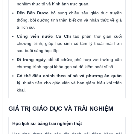
nghiệm thực tế và hình ảnh trực quan.
Đền Bến Dược
bổ sung chiều sâu giáo dục truyền
thống, bồi dưỡng tinh thần biết ơn và nhận thức về giá
trị lịch sử.
Công viên nước Củ Chi
tạo phần thư giãn cuối
chương trình, giúp học sinh có tâm lý thoải mái hơn
sau buổi sáng học tập.
Đi trong ngày, dễ tổ chức
, phù hợp với trường cần
chương trình ngoại khóa gọn và dễ kiểm soát sĩ số.
Có thể điều chỉnh theo sĩ số và phương án quản
lý
, thuận tiện cho giáo viên và ban giám hiệu khi triển
khai.
GIÁ TRỊ GIÁO DỤC VÀ TRẢI NGHIỆM
Học lịch sử bằng trải nghiệm thật
Học sinh được tiếp cận địa danh nổi tiếng bằng trải