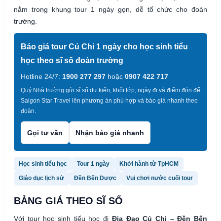
nằm trong khung tour 1 ngày gọn, dễ tổ chức cho đoàn
trường.
Báo giá tour Củ Chi 1 ngày cho học sinh tiểu
học theo sĩ số đoàn trường
Hotline 24/7:
1900 277 297
hoặc
0907 422 717
Quý Nhà trường gửi sĩ số dự kiến, khối lớp, ngày đi và điểm đón để
Saigon Star Travel lên phương án phù hợp và báo giá nhanh theo
đoàn.
Gọi tư vấn
Nhận báo giá nhanh
Học sinh tiểu học
Tour 1 ngày
Khởi hành từ TpHCM
Giáo dục lịch sử
Đền Bến Dược
Vui chơi nước cuối tour
BẢNG GIÁ THEO SĨ SỐ
Với tour học sinh tiểu học đi
Địa Đạo Củ Chi – Đền Bến