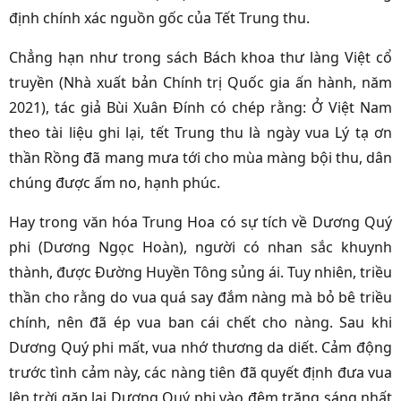
định chính xác nguồn gốc của Tết Trung thu.
Chẳng hạn như trong sách Bách khoa thư làng Việt cổ
truyền (Nhà xuất bản Chính trị Quốc gia ấn hành, năm
2021), tác giả Bùi Xuân Đính có chép rằng: Ở Việt Nam
theo tài liệu ghi lại, tết Trung thu là ngày vua Lý tạ ơn
thần Rồng đã mang mưa tới cho mùa màng bội thu, dân
chúng được ấm no, hạnh phúc.
Hay trong văn hóa Trung Hoa có sự tích về Dương Quý
phi (Dương Ngọc Hoàn), người có nhan sắc khuynh
thành, được Đường Huyền Tông sủng ái. Tuy nhiên, triều
thần cho rằng do vua quá say đắm nàng mà bỏ bê triều
chính, nên đã ép vua ban cái chết cho nàng. Sau khi
Dương Quý phi mất, vua nhớ thương da diết. Cảm động
trước tình cảm này, các nàng tiên đã quyết định đưa vua
lên trời gặp lại Dương Quý phi vào đêm trăng sáng nhất