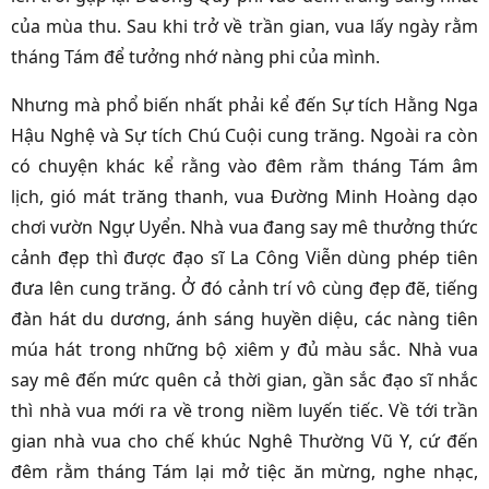
của mùa thu. Sau khi trở về trần gian, vua lấy ngày rằm
tháng Tám để tưởng nhớ nàng phi của mình.
Nhưng mà phổ biến nhất phải kể đến Sự tích Hằng Nga
Hậu Nghệ và Sự tích Chú Cuội cung trăng. Ngoài ra còn
có chuyện khác kể rằng vào đêm rằm tháng Tám âm
lịch, gió mát trăng thanh, vua Đường Minh Hoàng dạo
chơi vườn Ngự Uyển. Nhà vua đang say mê thưởng thức
cảnh đẹp thì được đạo sĩ La Công Viễn dùng phép tiên
đưa lên cung trăng. Ở đó cảnh trí vô cùng đẹp đẽ, tiếng
đàn hát du dương, ánh sáng huyền diệu, các nàng tiên
múa hát trong những bộ xiêm y đủ màu sắc. Nhà vua
say mê đến mức quên cả thời gian, gần sắc đạo sĩ nhắc
thì nhà vua mới ra về trong niềm luyến tiếc. Về tới trần
gian nhà vua cho chế khúc Nghê Thường Vũ Y, cứ đến
đêm rằm tháng Tám lại mở tiệc ăn mừng, nghe nhạc,