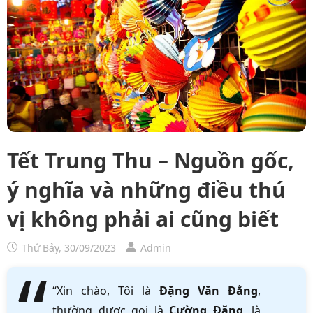
Tết Trung Thu – Nguồn gốc,
ý nghĩa và những điều thú
vị không phải ai cũng biết
Thứ Bảy, 30/09/2023
Admin
“Xin chào, Tôi là
Đặng Văn Đẳng
,
thường được gọi là
Cường Đặng
, là