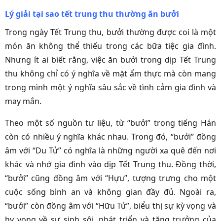
Lý giải tại sao tết trung thu thường ăn bưởi
Trong ngày Tết Trung thu,
bưởi
thường được coi là một
món ăn không thể thiếu trong các bữa tiệc gia đình.
Nhưng ít ai biết rằng, việc ăn bưởi trong dịp Tết Trung
thu không chỉ có ý nghĩa về mặt ẩm thực mà còn mang
trong mình một ý nghĩa sâu sắc về tình cảm gia đình và
may mắn.
Theo một số nguồn tư liệu, từ “bưởi” trong tiếng Hán
còn có nhiều ý nghĩa khác nhau. Trong đó, “bưởi” đồng
âm với “Du Tử” có nghĩa là những người xa quê đến nơi
khác và nhớ gia đình vào dịp Tết Trung thu. Đồng thời,
“bưởi” cũng đồng âm với “Hựu”, tượng trưng cho một
cuộc sống bình an và không gian đầy đủ. Ngoài ra,
“bưởi” còn đồng âm với “Hữu Tử”, biểu thị sự kỳ vọng và
hy vọng về sự sinh sôi, phát triển và tăng trưởng của