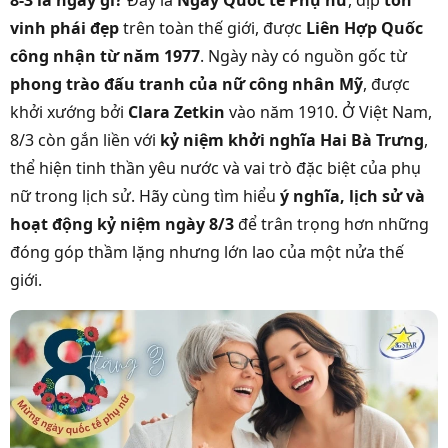
8-3 là ngày gì?
Đây là
Ngày Quốc tế Phụ nữ
, dịp
tôn
vinh phái đẹp
trên toàn thế giới, được
Liên Hợp Quốc
công nhận từ năm 1977
. Ngày này có nguồn gốc từ
phong trào đấu tranh của nữ công nhân Mỹ
, được
khởi xướng bởi
Clara Zetkin
vào năm 1910. Ở Việt Nam,
8/3 còn gắn liền với
kỷ niệm khởi nghĩa Hai Bà Trưng
,
thể hiện tinh thần yêu nước và vai trò đặc biệt của phụ
nữ trong lịch sử. Hãy cùng tìm hiểu
ý nghĩa, lịch sử và
hoạt động kỷ niệm ngày 8/3
để trân trọng hơn những
đóng góp thầm lặng nhưng lớn lao của một nửa thế
giới.