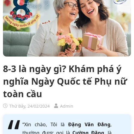
8-3 là ngày gì? Khám phá ý
nghĩa Ngày Quốc tế Phụ nữ
toàn cầu
Thứ Bảy, 24/02/2024
Admin
“Xin chào, Tôi là
Đặng Văn Đẳng
,
thường được gọi là
Cường Đặng
, là