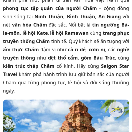
Khám phá một phần di sản văn hóa Việt Nam qua
phong tục tập quán của người Chăm
– cộng đồng
sinh sống tại
Ninh Thuận, Bình Thuận, An Giang
với
nét
văn hóa Chăm
đặc sắc. Nổi bật là
tín ngưỡng Bà-
la-môn
,
lễ hội Kate
,
lễ hội Ramawan
cùng
trang phục
truyền thống Chăm
tinh tế. Quý khách sẽ ấn tượng với
ẩm thực Chăm
đậm vị như
cà ri dê, cơm nị
, các
nghề
truyền thống
như
dệt thổ cẩm
,
gốm Bàu Trúc
, cùng
kiến trúc tháp Chăm
cổ kính. Hãy cùng
Saigon Star
Travel
khám phá hành trình lưu giữ bản sắc của người
Chăm qua từng phong tục, lễ hội và đời sống thường
ngày.