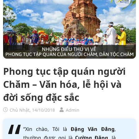
Phong tục tập quán người
Chăm – Văn hóa, lễ hội và
đời sống đặc sắc
Chủ Nhật, 14/10/2018
Admin
“Xin chào, Tôi là
Đặng Văn Đẳng
,
thường được gọi là
Cường Đặng
, là