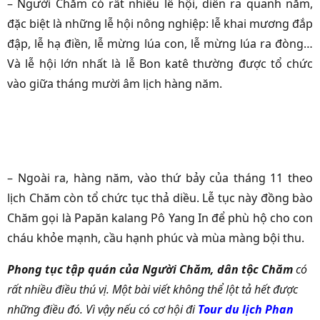
– Người Chăm có rất nhiều lễ hội, diễn ra quanh năm,
đặc biệt là những lễ hội nông nghiệp: lễ khai mương đắp
đập, lễ hạ điền, lễ mừng lúa con, lễ mừng lúa ra đòng…
Và lễ hội lớn nhất là lễ Bon katê thường được tổ chức
vào giữa tháng mười âm lịch hàng năm.
– Ngoài ra, hàng năm, vào thứ bảy của tháng 11 theo
lịch Chăm còn tổ chức tục thả diều. Lễ tục này đồng bào
Chăm gọi là Papăn kalang Pô Yang In để phù hộ cho con
cháu khỏe mạnh, cầu hạnh phúc và mùa màng bội thu.
Phong tục tập quán của Người Chăm, dân tộc Chăm
có
rất nhiều điều thú vị. Một bài viết không thể lột tả hết được
những điều đó. Vì vậy nếu có cơ hội đi
Tour du lịch Phan