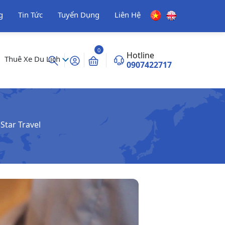
g
Tin Tức
Tuyển Dụng
Liên Hệ
0
Hotline
Thuê Xe Du Lịch
0907422717
Star Travel