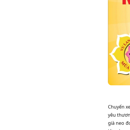
Chuyến xe
yêu thươn
già neo đ