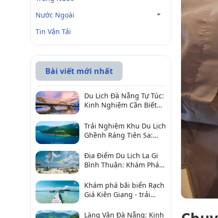
Nước Ngoài
Tin Vận Tải
Bài viết mới nhất
Du Lịch Đà Nẵng Tự Túc:
Kinh Nghiệm Cần Biết
Để Trải Nghiệm Tuyệt
Vời
Trải Nghiệm Khu Du Lịch
Ghềnh Ráng Tiên Sa:
Điểm Đến Không Thể Bỏ
Qua
Địa Điểm Du Lịch La Gi
Bình Thuận: Khám Phá 6
Điểm Đến Đáng Ghé
2026
Khám phá bãi biển Rạch
Giá Kiên Giang - trải
nghiệm biển hấp dẫn
Làng Vân Đà Nẵng: Kinh