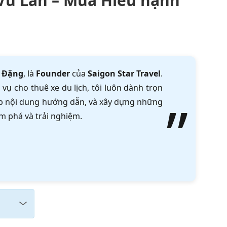
Vu Lan – Mùa Hiếu hạnh
 Đặng
, là
Founder
của
Saigon Star Travel
.
vụ cho thuê xe du lịch, tôi luôn dành trọn
tập nội dung hướng dẫn, và xây dựng những
m phá và trải nghiệm.