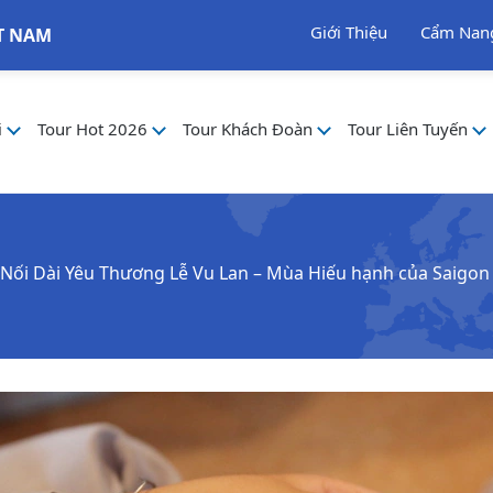
Giới Thiệu
Cẩm Nan
T NAM
i
Tour Hot 2026
Tour Khách Đoàn
Tour Liên Tuyến
Nối Dài Yêu Thương Lễ Vu Lan – Mùa Hiếu hạnh của Saigon 