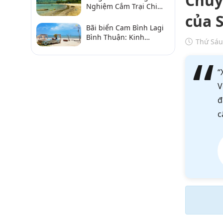
Chuy
Nghiệm Cắm Trại Chi
Tiết Từ A–Z
của S
Bãi biển Cam Bình Lagi
Bình Thuận: Kinh
Thứ Sáu
nghiệm đi chơi, ăn hải
sản, điểm gần
“
V
đ
c