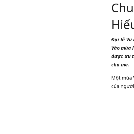
Chu
Hiế
Đại lễ Vu
Vào mùa l
được ưu t
cha mẹ.
Một mùa
của người