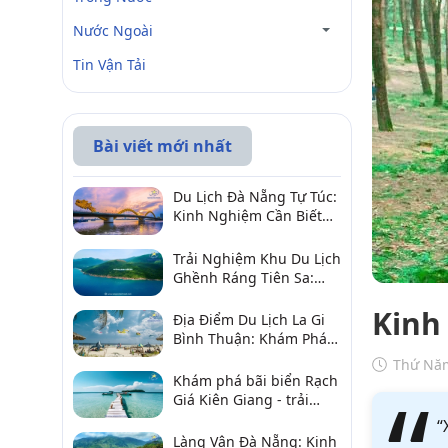
Nước Ngoài
Tin Vận Tải
Bài viết mới nhất
Du Lịch Đà Nẵng Tự Túc:
Kinh Nghiệm Cần Biết
Để Trải Nghiệm Tuyệt
Vời
Trải Nghiệm Khu Du Lịch
Ghềnh Ráng Tiên Sa:
Điểm Đến Không Thể Bỏ
Kinh
Qua
Địa Điểm Du Lịch La Gi
Bình Thuận: Khám Phá 6
Điểm Đến Đáng Ghé
Thứ Năm
2026
Khám phá bãi biển Rạch
Giá Kiên Giang - trải
nghiệm biển hấp dẫn
“
Làng Vân Đà Nẵng: Kinh