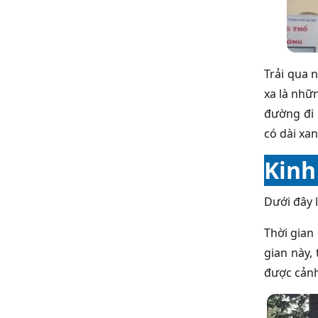
Trải qua 
xa là nhữ
đường đi 
có dài xa
Kinh
Dưới đây l
Thời gian 
gian này, 
được cảnh