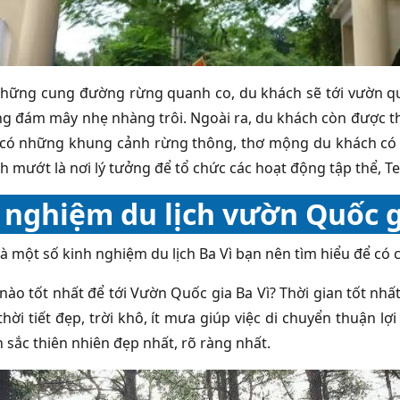
những cung đường rừng quanh co, du khách sẽ tới vườn qu
ng đám mây nhẹ nhàng trôi. Ngoài ra, du khách còn được tha
có những khung cảnh rừng thông, thơ mộng du khách có t
nh mướt là nơi lý tưởng để tổ chức các hoạt động tập thể, T
 nghiệm du lịch vườn Quốc g
à một số kinh nghiệm du lịch Ba Vì bạn nên tìm hiểu để có c
nào tốt nhất để tới Vườn Quốc gia Ba Vì? Thời gian tốt nhất
thời tiết đẹp, trời khô, ít mưa giúp việc di chuyển thuận l
 sắc thiên nhiên đẹp nhất, rõ ràng nhất.