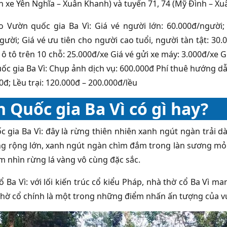
n xe Yên Nghĩa – Xuân Khanh) và tuyến 71, 74 (Mỹ Đình – X
o Vườn quốc gia Ba Vì: Giá vé người lớn: 60.000đ/người; 
gười; Giá vé ưu tiên cho người cao tuổi, người tàn tật: 30.
 ô tô trên 10 chỗ: 25.000đ/xe Giá vé gửi xe máy: 3.000đ/xe G
ốc gia Ba Vì: Chụp ảnh dịch vụ: 600.000đ Phí thuê hướng dẫn
0đ; Lều trại: 120.000đ – 200.000đ/lều
 Quốc gia Ba Vì có gì hay?
 gia Ba Vì: đây là rừng thiên nhiên xanh ngút ngàn trải dà
g rộng lớn, xanh ngút ngàn chìm đắm trong làn sương mỏn
 nhìn rừng lá vàng vô cùng đặc sắc.
ổ Ba Vì: với lối kiến trúc cổ kiểu Pháp, nhà thờ cổ Ba Vì 
thờ cổ chính là một trong những điểm nhấn ấn tượng của v