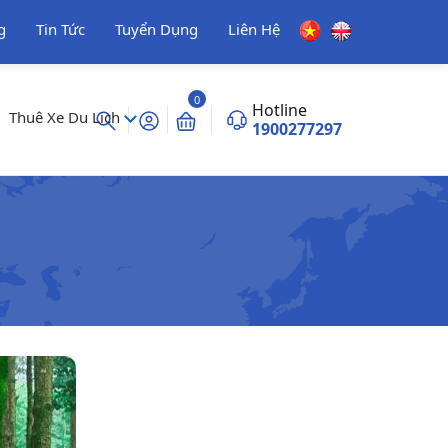
g
Tin Tức
Tuyển Dụng
Liên Hệ
0
Hotline
Thuê Xe Du Lịch
1900277297