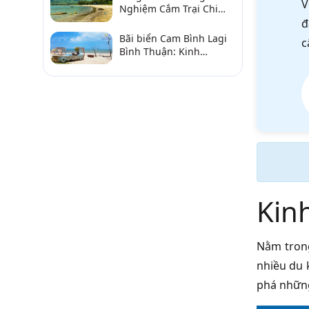
V
Nghiệm Cắm Trại Chi
Tiết Từ A–Z
đ
Bãi biển Cam Bình Lagi
c
Bình Thuận: Kinh
nghiệm đi chơi, ăn hải
sản, điểm gần
Kin
Nằm trong
nhiều du 
phá những