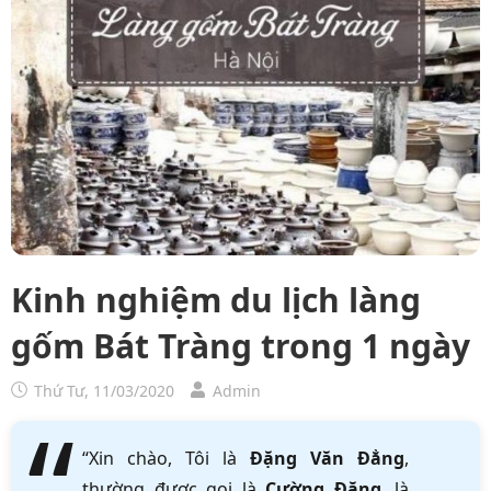
Kinh nghiệm du lịch làng
gốm Bát Tràng trong 1 ngày
Thứ Tư, 11/03/2020
Admin
“Xin chào, Tôi là
Đặng Văn Đẳng
,
thường được gọi là
Cường Đặng
, là