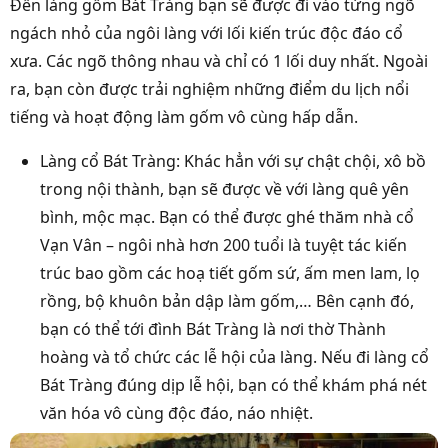
Đến làng gốm Bát Tràng bạn sẽ được đi vào từng ngõ
ngách nhỏ của ngôi làng với lối kiến trúc độc đáo cổ
xưa. Các ngõ thông nhau và chỉ có 1 lối duy nhất. Ngoài
ra, bạn còn được trải nghiệm những điểm du lịch nổi
tiếng và hoạt động làm gốm vô cùng hấp dẫn.
Làng cổ Bát Tràng: Khác hẳn với sự chật chội, xô bồ
trong nội thành, bạn sẽ được về với làng quê yên
bình, mộc mạc. Bạn có thể được ghé thăm nhà cổ
Vạn Vân – ngôi nhà hơn 200 tuổi là tuyệt tác kiến
trúc bao gồm các hoạ tiết gốm sứ, ấm men lam, lọ
rồng, bộ khuôn bản dập làm gốm,… Bên cạnh đó,
bạn có thể tới đình Bát Tràng là nơi thờ Thành
hoàng và tổ chức các lễ hội của làng. Nếu đi làng cổ
Bát Tràng đúng dịp lễ hội, bạn có thể khám phá nét
văn hóa vô cùng độc đáo, náo nhiệt.