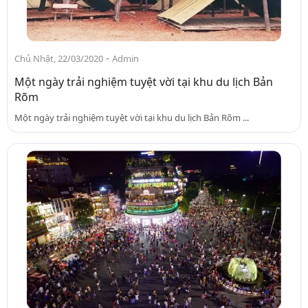
-
Chủ Nhật, 22/03/2020
Admin
Một ngày trải nghiệm tuyệt vời tại khu du lịch Bản
Rõm
Một ngày trải nghiệm tuyệt vời tại khu du lịch Bản Rõm ...