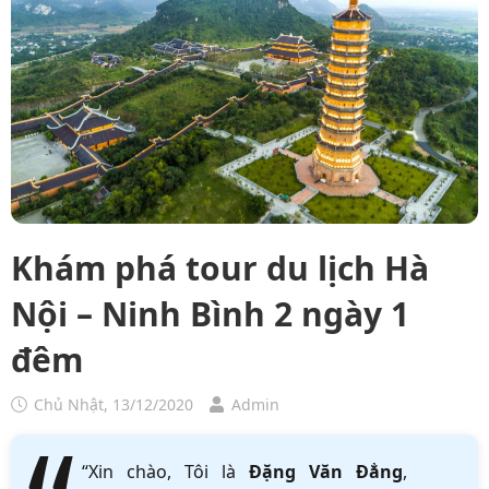
Khám phá tour du lịch Hà
Nội – Ninh Bình 2 ngày 1
đêm
Chủ Nhật, 13/12/2020
Admin
“Xin chào, Tôi là
Đặng Văn Đẳng
,