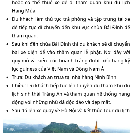
hoặc có thể thuê xe để đi tham quan khu du lịch
Hang Múa.
Du khách làm thủ tục trả phòng và tập trung tại xe
để tiếp tục di chuyển đến khu vực chùa Bái Đính để
tham quan.
Sau khi đến chùa Bái Đính thì du khách sẽ di chuyển
bài xe điện để vào thăm quan lễ phật. Nơi đây với
quy mô và kiến trúc hoành tráng được xếp hạng kỷ
lục guiness của Việt Nam và Đông Nam Á
Trưa: Du khách ăn trưa tại nhà hàng Ninh Bình
Chiều: Du khách tiếp tục lên thuyền du thăm khu du
lịch sinh thái Tràng An và tham quan hệ thống hang
động với những nhũ đá độc đáo và đẹp mắt.
Sau đó lên xe quay về Hà Nội và kết thúc Tour du lịch