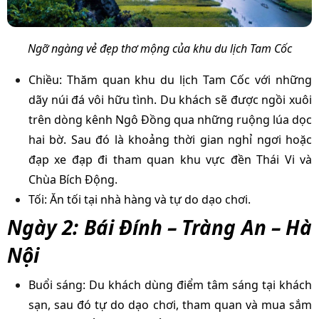
Ngỡ ngàng vẻ đẹp thơ mộng của khu du lịch Tam Cốc
Chiều: Thăm quan khu du lịch Tam Cốc với những
dãy núi đá vôi hữu tình. Du khách sẽ được ngồi xuôi
trên dòng kênh Ngô Đồng qua những ruộng lúa dọc
hai bờ. Sau đó là khoảng thời gian nghỉ ngơi hoặc
đạp xe đạp đi tham quan khu vực đền Thái Vi và
Chùa Bích Động.
Tối: Ăn tối tại nhà hàng và tự do dạo chơi.
Ngày 2: Bái Đính – Tràng An – Hà
Nội
Buổi sáng: Du khách dùng điểm tâm sáng tại khách
sạn, sau đó tự do dạo chơi, tham quan và mua sắm