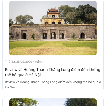
-
Thứ Ba, 25/02/2020
Admin
Review về Hoàng Thành Thăng Long điểm đến không
thể bỏ qua ở Hà Nội
Review về Hoàng Thành Thăng Long điểm đến không thể bỏ qua ở
Hà Nội ...