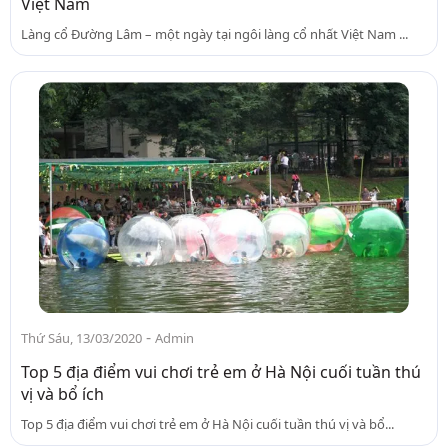
Việt Nam
Làng cổ Đường Lâm – một ngày tại ngôi làng cổ nhất Việt Nam ...
-
Thứ Sáu, 13/03/2020
Admin
Top 5 địa điểm vui chơi trẻ em ở Hà Nội cuối tuần thú
vị và bổ ích
Top 5 địa điểm vui chơi trẻ em ở Hà Nội cuối tuần thú vị và bổ...