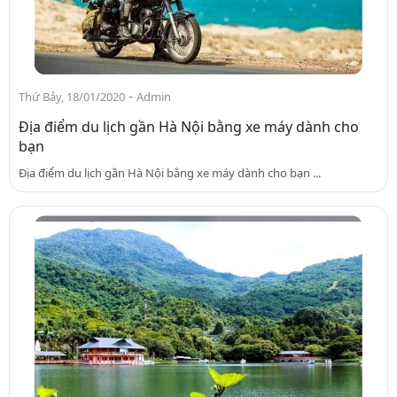
-
Thứ Bảy, 18/01/2020
Admin
Địa điểm du lịch gần Hà Nội bằng xe máy dành cho
bạn
Địa điểm du lịch gần Hà Nội bằng xe máy dành cho bạn ...