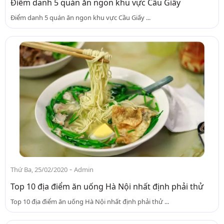
Điểm danh 5 quán ăn ngon khu vực Cầu Giấy
Điểm danh 5 quán ăn ngon khu vực Cầu Giấy ...
-
Thứ Ba, 25/02/2020
Admin
Top 10 địa điểm ăn uống Hà Nội nhất định phải thử
Top 10 địa điểm ăn uống Hà Nội nhất định phải thử ...