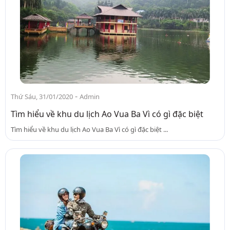
-
Thứ Sáu, 31/01/2020
Admin
Tìm hiểu về khu du lịch Ao Vua Ba Vì có gì đặc biệt
Tìm hiểu về khu du lịch Ao Vua Ba Vì có gì đặc biệt ...