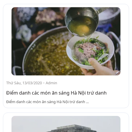
-
Thứ Sáu, 13/03/2020
Admin
Điểm danh các món ăn sáng Hà Nội trứ danh
Điểm danh các món ăn sáng Hà Nội trứ danh ...