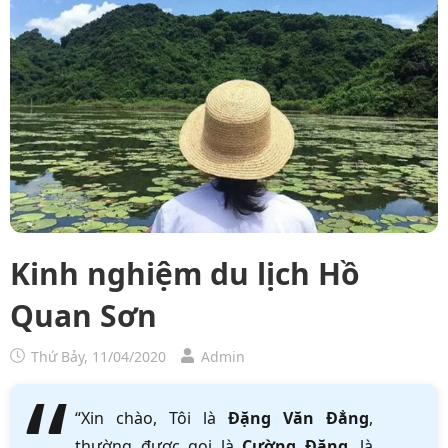
Kinh nghiệm du lịch Hồ
Quan Sơn
Thứ Bảy, 11/04/2020
Admin
“Xin chào, Tôi là
Đặng Văn Đẳng
,
thường được gọi là
Cường Đặng
, là