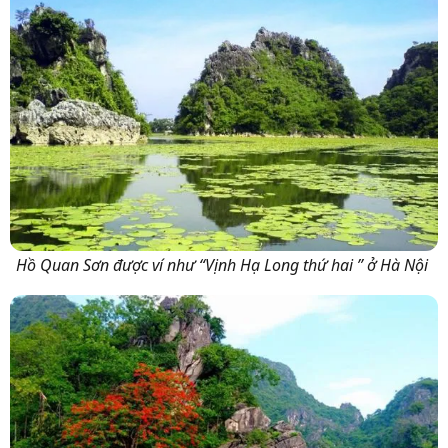
Hồ Quan Sơn được ví như “Vịnh Hạ Long thứ hai ” ở Hà Nội