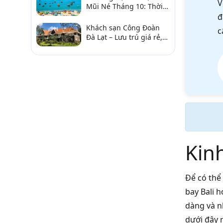
V
Mũi Né Tháng 10: Thời
Tiết & Chơi Gì?
đ
Khách sạn Công Đoàn
c
Đà Lạt – Lưu trú giá rẻ,
gần chợ và hồ Xuân
Hương
Kinh
Để có thể 
bay Bali h
dàng và n
dưới đây 