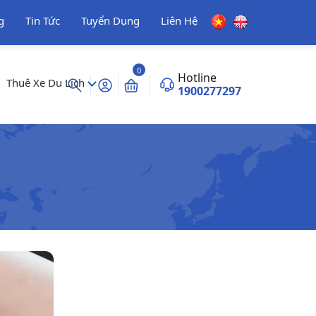
g
Tin Tức
Tuyển Dụng
Liên Hệ
0
Hotline
Thuê Xe Du Lịch
1900277297