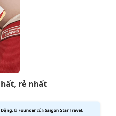
hất, rẻ nhất
 Đặng
, là
Founder
của
Saigon Star Travel
.