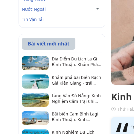
Nước Ngoài
Tin Vận Tải
Bài viết mới nhất
Địa Điểm Du Lịch La Gi
Bình Thuận: Khám Phá 6
Điểm Đến Đáng Ghé
2026
Khám phá bãi biển Rạch
Giá Kiên Giang - trải
nghiệm biển hấp dẫn
Kinh
Làng Vân Đà Nẵng: Kinh
Nghiệm Cắm Trại Chi
Tiết Từ A–Z
Thứ Hai
Bãi biển Cam Bình Lagi
Bình Thuận: Kinh
nghiệm đi chơi, ăn hải
“
sản, điểm gần
Kinh Nghiệm Du Lịch