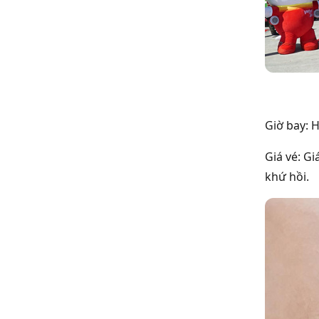
Giờ bay: H
Giá vé: Gi
khứ hồi.