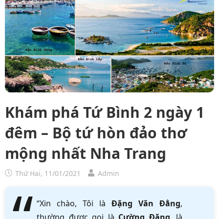
Khám phá Tứ Bình 2 ngày 1
đêm – Bộ tứ hòn đảo thơ
mộng nhất Nha Trang
Thứ Hai, 11/01/2021
Admin
“Xin chào, Tôi là
Đặng Văn Đẳng
,
thường được gọi là
Cường Đặng
, là