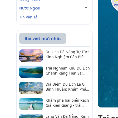
Nước Ngoài
Tin Vận Tải
Bài viết mới nhất
Du Lịch Đà Nẵng Tự Túc:
Kinh Nghiệm Cần Biết
Để Trải Nghiệm Tuyệt
Vời
Trải Nghiệm Khu Du Lịch
Ghềnh Ráng Tiên Sa:
Điểm Đến Không Thể Bỏ
Qua
Địa Điểm Du Lịch La Gi
Bình Thuận: Khám Phá 6
Điểm Đến Đáng Ghé
2026
Khám phá bãi biển Rạch
Giá Kiên Giang - trải
nghiệm biển hấp dẫn
Làng Vân Đà Nẵng: Kinh