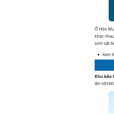
Ở Hòn Mun
khác nhau
sinh vật 
Xem 
Khu bảo 
lên tới160