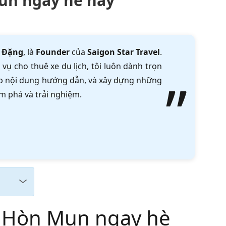
Mun ngay hè này
 Đặng
, là
Founder
của
Saigon Star Travel
.
vụ cho thuê xe du lịch, tôi luôn dành trọn
tập nội dung hướng dẫn, và xây dựng những
m phá và trải nghiệm.
ch Hòn Mun ngay hè