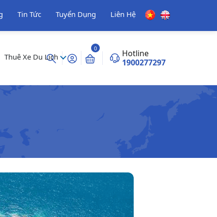
g
Tin Tức
Tuyển Dụng
Liên Hệ
0
Hotline
Thuê Xe Du Lịch
1900277297