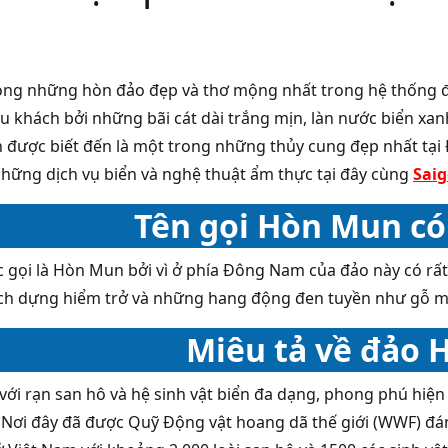
ong những hòn đảo đẹp và thơ mộng nhất trong hệ thống 
u khách bởi những bãi cát dài trắng mịn, làn nước biển xan
 được biết đến là một trong những thủy cung đẹp nhất t
những dịch vụ biển và nghệ thuật ẩm thực tại đây cùng
Saig
Tên gọi Hòn Mun có 
c gọi là Hòn Mun bởi vì ở phía Đông Nam của đảo này có r
h dựng hiểm trở và những hang động đen tuyền như gỗ mu
Miêu tả về đảo
ới rạn san hô và hệ sinh vật biển đa dạng, phong phú hiện 
 Nơi đây đã được Quỹ Ðộng vật hoang dã thế giới (WWF) đán