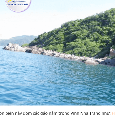
ồn biển này gồm các đảo nằm trong Vịnh Nha Trang như:
H