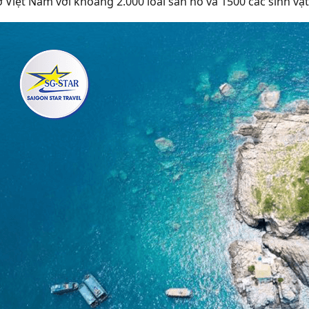
 Việt Nam với khoảng 2.000 loài san hô và 1500 các sinh vật