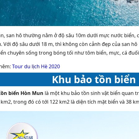
, san hô thường nằm ở độ sâu 10m dưới mực nước biển, cùn
. Với độ sâu dưới 18 m, thì không còn cảnh đẹp của san hô 
biển chuyên sống trong bóng tối như tôm biển, mực, cá đuố
thêm:
Tour du lịch Hè 2020
Khu bảo tồn biể
tồn biển Hòn Mun
là một khu bảo tồn sinh vật biển quan 
 km2, trong đó có tới 122 km2 là diện tích mặt biển và 38 km