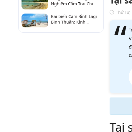
Tại 
Nghiệm Cắm Trại Chi
Tiết Từ A–Z
Thứ Tư,
Bãi biển Cam Bình Lagi
Bình Thuận: Kinh
nghiệm đi chơi, ăn hải
“
sản, điểm gần
V
đ
c
Tại