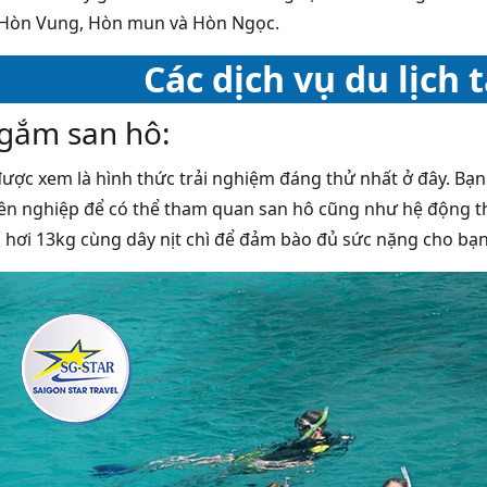
 Hòn Vung, Hòn mun và Hòn Ngọc.
Các dịch vụ du lịch
gắm san hô:
được xem là hình thức trải nghiệm đáng thử nhất ở đây. Bạn
ên nghiệp để có thể tham quan san hô cũng như hệ động th
nh hơi 13kg cùng dây nịt chì để đảm bào đủ sức nặng cho b