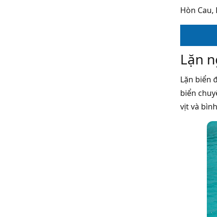
Hòn Cau,
Lặn n
Lặn biển 
biển chuy
vịt và bì