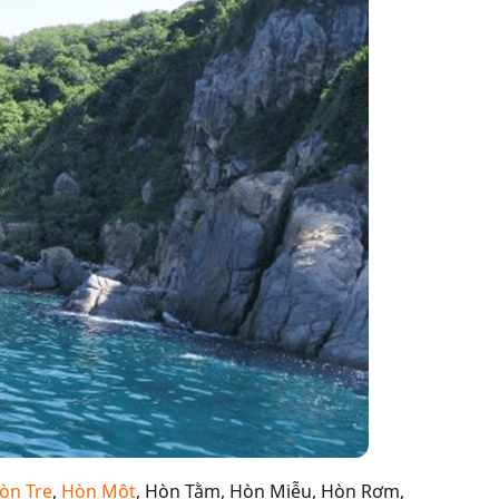
òn Tre
,
Hòn Một
, Hòn Tằm, Hòn Miễu, Hòn Rơm,