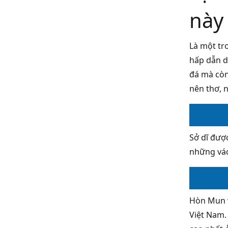
này
Là một tr
hấp dẫn d
đá mà còn
nên thơ, 
Sở dĩ đượ
những vác
Hòn Mun v
Việt Nam.