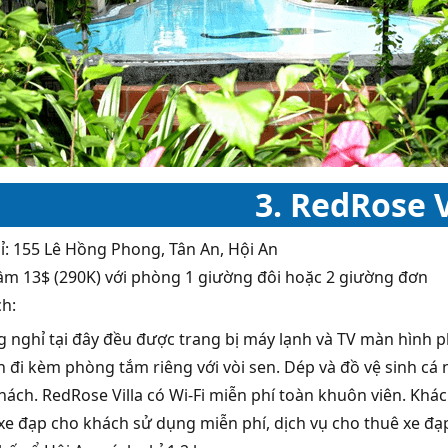
3. RedRose V
ỉ: 155 Lê Hồng Phong, Tân An, Hội An
Tầm 13$ (290K) với phòng 1 giường đôi hoặc 2 giường đơn
ch:
 nghỉ tại đây đều được trang bị máy lạnh và TV màn hình 
 đi kèm phòng tắm riêng với vòi sen. Dép và đồ vệ sinh cá
hách. RedRose Villa có Wi-Fi miễn phí toàn khuôn viên. Khác
xe đạp cho khách sử dụng miễn phí, dịch vụ cho thuê xe đạ