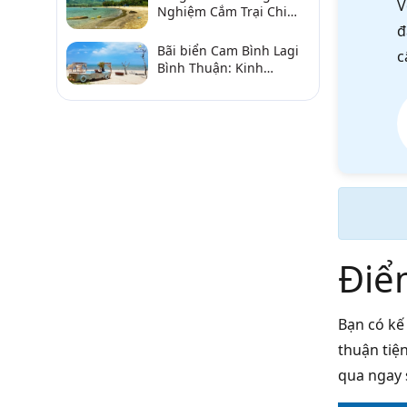
V
Nghiệm Cắm Trại Chi
Tiết Từ A–Z
đ
Bãi biển Cam Bình Lagi
c
Bình Thuận: Kinh
nghiệm đi chơi, ăn hải
sản, điểm gần
Điể
Bạn có kế
thuận tiệ
qua ngay 