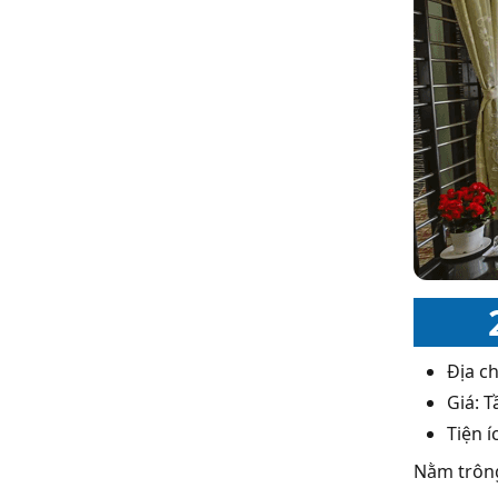
Địa c
Giá: 
Tiện í
Nằm trông 