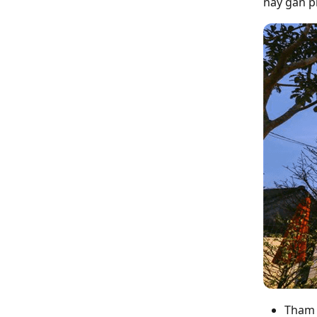
này gần p
Tham 