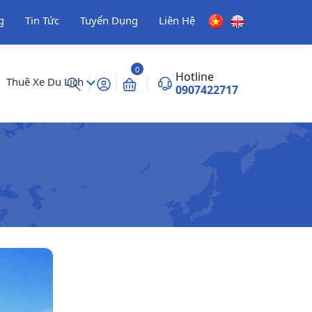
g
Tin Tức
Tuyển Dụng
Liên Hệ
0
Hotline
Thuê Xe Du Lịch
0907422717