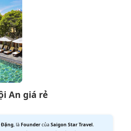
i An giá rẻ
 Đặng
, là
Founder
của
Saigon Star Travel
.