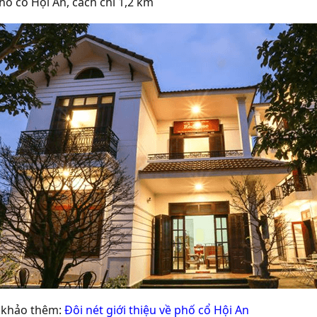
hố cổ Hội An, cách chỉ 1,2 km
khảo thêm:
Đôi nét giới thiệu về phố cổ Hội An