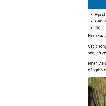
Địa c
Giá: 
Tiện í
Homestay 
Các phòng
sen, đồ v
Nhân viên 
gần phố cổ