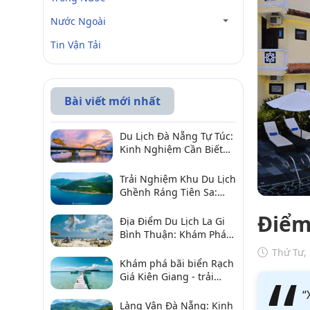
Nước Ngoài
Tin Vận Tải
Bài viết mới nhất
Du Lịch Đà Nẵng Tự Túc:
Kinh Nghiệm Cần Biết
Để Trải Nghiệm Tuyệt
Vời
Trải Nghiệm Khu Du Lịch
Ghềnh Ráng Tiên Sa:
Điểm Đến Không Thể Bỏ
Điểm
Qua
Địa Điểm Du Lịch La Gi
Bình Thuận: Khám Phá 6
Điểm Đến Đáng Ghé
Thứ Tư,
2026
Khám phá bãi biển Rạch
Giá Kiên Giang - trải
nghiệm biển hấp dẫn
“
Làng Vân Đà Nẵng: Kinh