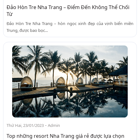
Đảo Hòn Tre Nha Trang – Điểm Đến Không Thể Chối
Từ
Đảo Hòn Tre Nha Trang – hòn ngọc xinh đẹp của vịnh biển miền
Trung, được bao bọc...
-
Thứ Hai, 23/01/2023
Admin
Top những resort Nha Trang giá rẻ được lựa chọn