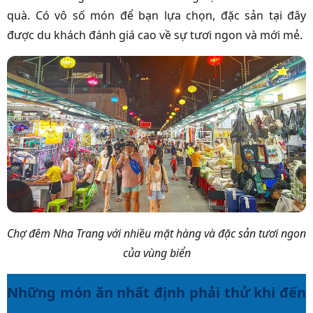
quà. Có vô số món để bạn lựa chọn, đặc sản tại đây
được du khách đánh giá cao về sự tươi ngon và mới mẻ.
Chợ đêm Nha Trang với nhiều mặt hàng và đặc sản tươi ngon
của vùng biển
Những món ăn nhất định phải thử khi đến