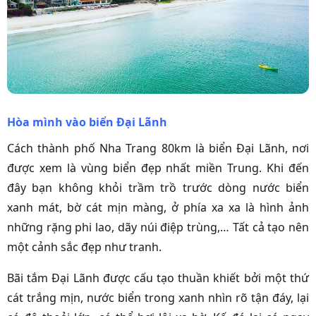
Hòa mình vào biển Đại Lãnh
Cách thành phố Nha Trang 80km là biển Đại Lãnh, nơi
được xem là vùng biển đẹp nhất miền Trung.
Khi đến
đây bạn không khỏi trầm trồ trước dòng nước biển
xanh mát, bờ cát mịn màng, ở phía xa xa là hình ảnh
những rặng phi lao, dãy núi điệp trùng,… Tất cả tạo nên
một cảnh sắc đẹp như tranh.
Bãi tắm Đại Lãnh được cấu tạo thuần khiết bởi một thứ
cát trắng mịn, nước biển trong xanh nhìn rõ tận đáy, lại