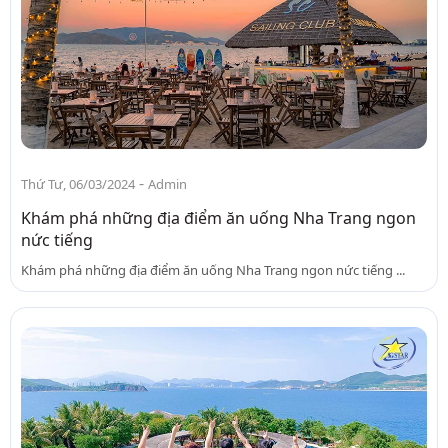
-
Thứ Tư, 06/03/2024
Admin
Khám phá những địa điểm ăn uống Nha Trang ngon
nức tiếng
Khám phá những địa điểm ăn uống Nha Trang ngon nức tiếng ...