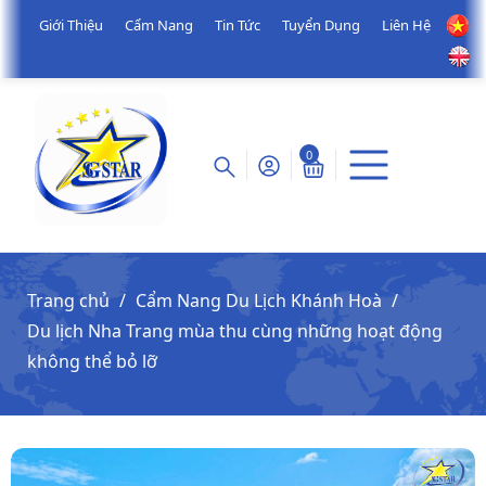
Giới Thiệu
Cẩm Nang
Tin Tức
Tuyển Dụng
Liên Hệ
0
Trang chủ
Cẩm Nang Du Lịch Khánh Hoà
Du lịch Nha Trang mùa thu cùng những hoạt động
không thể bỏ lỡ