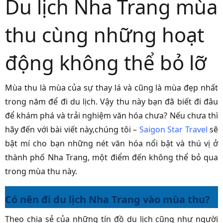
Du lịch Nha Trang mùa
thu cùng những hoạt
động không thể bỏ lỡ
Mùa thu là mùa của sự thay lá và cũng là mùa đẹp nhất
trong năm để đi du lịch. Vậy thu này bạn đã biết đi đâu
để khám phá và trải nghiệm văn hóa chưa? Nếu chưa thì
hãy đến với bài viết này,chúng tôi –
Saigon Star Travel
sẽ
bật mí cho bạn những nét văn hóa nổi bật và thú vị ở
thành phố Nha Trang, một điểm đến không thể bỏ qua
trong mùa thu này.
Có nên đi du lịch Nha Trang vào mùa thu?
Theo chia sẻ của những tín đồ du lịch cũng như người