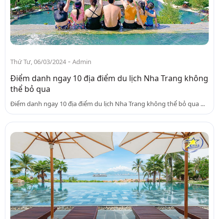
-
Thứ Tư, 06/03/2024
Admin
Điểm danh ngay 10 địa điểm du lịch Nha Trang không
thể bỏ qua
Điểm danh ngay 10 địa điểm du lịch Nha Trang không thể bỏ qua ...