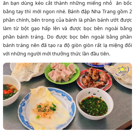
ăn bạn dùng kéo cắt thành những miếng nhỏ ăn bốc
bằng tay thì mới ngon nhé. Bánh đập Nha Trang gồm 2
phần chính, bên trong của bánh là phần bánh ướt được
làm từ bột gạo hấp lên và được bọc bên ngoài bằng
phần bánh tráng. Do được bọc bên ngoài bằng phần
bánh tráng nên đã tạo ra độ giòn giòn rất lạ miệng đối
với những người mới thưởng thức lần đầu tiên.