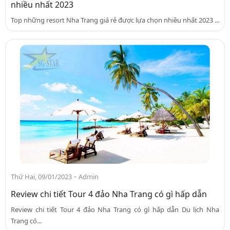
nhiều nhất 2023
Top những resort Nha Trang giá rẻ được lựa chọn nhiều nhất 2023 ...
-
Thứ Hai, 09/01/2023
Admin
Review chi tiết Tour 4 đảo Nha Trang có gì hấp dẫn
Review chi tiết Tour 4 đảo Nha Trang có gì hấp dẫn Du lịch Nha
Trang có...