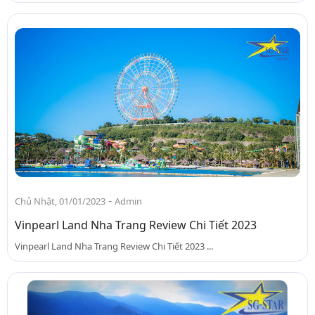
-
Chủ Nhật, 01/01/2023
Admin
Vinpearl Land Nha Trang Review Chi Tiết 2023
Vinpearl Land Nha Trang Review Chi Tiết 2023 ...