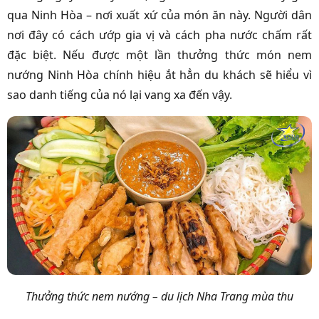
qua Ninh Hòa – nơi xuất xứ của món ăn này. Người dân
nơi đây có cách ướp gia vị và cách pha nước chấm rất
đặc biệt. Nếu được một lần thưởng thức món nem
nướng Ninh Hòa chính hiệu ắt hẳn du khách sẽ hiểu vì
sao danh tiếng của nó lại vang xa đến vậy.
Thưởng thức nem nướng – du lịch Nha Trang mùa thu