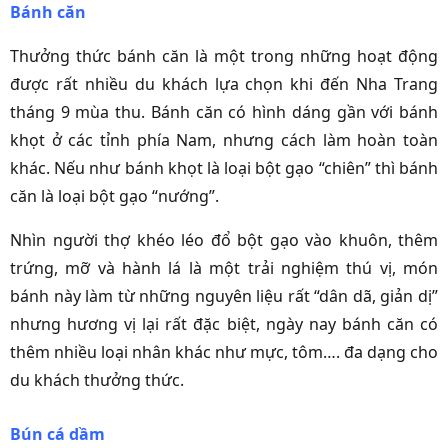
Bánh căn
Thưởng thức bánh căn là một trong những hoạt động
được rất nhiều du khách lựa chọn khi đến Nha Trang
tháng 9 mùa thu. Bánh căn có hình dáng gần với bánh
khọt ở các tỉnh phía Nam, nhưng cách làm hoàn toàn
khác. Nếu như bánh khọt là loại bột gạo “chiên” thì bánh
căn là loại bột gạo “nướng”.
Nhìn người thợ khéo léo đổ bột gạo vào khuôn, thêm
trứng, mỡ và hành lá là một trải nghiệm thú vị, món
bánh này làm từ những nguyên liệu rất “dân dã, giản dị”
nhưng hương vị lại rất đặc biệt, ngày nay bánh căn có
thêm nhiều loại nhân khác như mực, tôm…. đa dạng cho
du khách thưởng thức.
Bún cá dầm