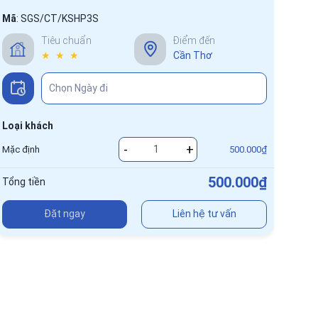
Mã
:
SGS/CT/KSHP3S
Tiêu chuẩn
Điểm đến
★ ★ ★
Cần Thơ
Loại khách
-
+
Mặc định
500.000₫
500.000₫
Tổng tiền
Đặt ngay
Liên hệ tư vấn