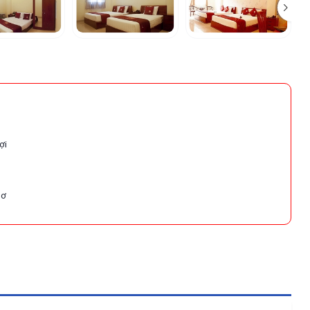
ợi
hơ