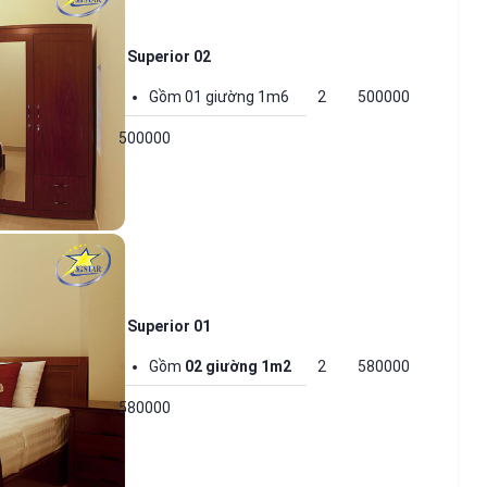
Superior 02
Gồm 01 giường 1m6
2
500000
500000
Superior 01
Gồm
02 giường 1m2
2
580000
580000