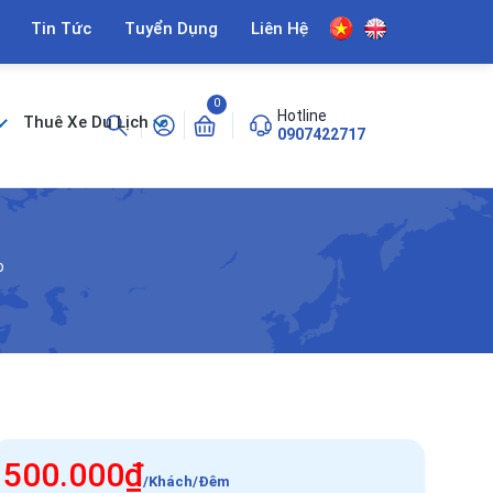
Tin Tức
Tuyển Dụng
Liên Hệ
0
Hotline
Thuê Xe Du Lịch
0907422717
o
500.000₫
/Khách/Đêm