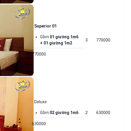
Superior 01
Gồm
01 giường 1m6
3
770000
+ 01 giường 1m2
770000
Deluxe
Gồm
02 giường 1m6
2
630000
630000