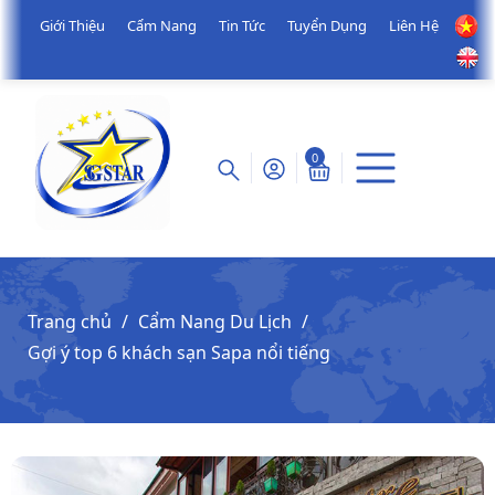
Giới Thiệu
Cẩm Nang
Tin Tức
Tuyển Dụng
Liên Hệ
0
Trang chủ
Cẩm Nang Du Lịch
Gợi ý top 6 khách sạn Sapa nổi tiếng