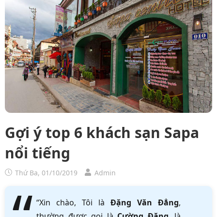
Gợi ý top 6 khách sạn Sapa
nổi tiếng
Thứ Ba, 01/10/2019
Admin
“Xin chào, Tôi là
Đặng Văn Đẳng
,
thường được gọi là
Cường Đặng
, là