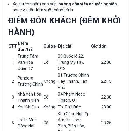
Xe giường nằm cao cấp,
hướng dẫn viên chuyên nghiệp
,
phục vụ tận tâm suốt hành trình.
ĐIỂM ĐÓN KHÁCH (ĐÊM KHỞI
HÀNH)
Điểm
STT
Gửi xe
Địa chỉ
Giờ đón
đón/trả
Trung Tâm
09 Quốc lộ 22,
1
Văn Hóa
Có
Trung Mỹ Tây,
22:00
Quận 12
Q12
01 Trường Chinh,
Pandora
2
Không
Tây Thạnh, Tân
22:15
Trường Chinh
Phú
Nhà Văn Hóa
04 Phạm Ngọc
3
Có
22:30
Thanh Niên
Thạch, Q1
4
Khu CN Cao
Không
Tp. Thủ Đức
23:00
Khu Công Nghiệp
Lotte Mart
Amata, Long
5
Có
23:25
Đồng Nai
Bình, Biên Hòa,