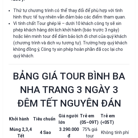
Thứ tự chương trình có thể thay đổi để phù hợp với tình
hình thực tế tuy nhiên vẫn đảm bảo các điểm tham quan.
Vì tính chất Tour ghép lẻ – dưới 10 khách công ty sẽ xin
phép khách hàng dời lịch khởi hành (báo trước 3 ngày)
hoặc liên minh tour để đảm bảo lịch đi chơi của quý khách
(chương trình và dịch vụ tương tự). Trường hợp quý khách
không đồng ý, Công ty xin phép hoàn phần đã cọc lại cho
quý khách.
BẢNG GIÁ TOUR BÌNH BA
NHA TRANG 3 NGÀY 3
ĐÊM TẾT NGUYÊN ĐÁN
Giá người
Trẻ em
Trẻ em
Khởi hành
Tiêu chuẩn
lớn
(05–09T)
(<05T)
Mùng 2,3,4
3.290.000
75% giá
4 Sao
Không tính phí
Tết
đ
tour