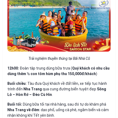
Trải nghiệm thuyền thúng tại Bãi Nhà Cũ
12h00:
Đoàn tập trung dùng bữa trưa (
Quý khách có nhu cầu
dùng thêm ½ con tôm hùm phụ thu 150,000đ/khách
)
Buổi chiều:
Tàu đưa Quý khách về đất liền, xe tiếp tục hành
trình đến
Nha Trang
qua cung đường biển tuyệt đẹp
Sông
Lô – Hòn Rớ – Đèo Cù Hin
.
Buổi tối:
Dùng bữa tối tại nhà hàng, sau đó tự do khám phá
Nha Trang về đêm
: dạo phố, uống cà phê, ngắm biển và cảm
nhận không khí Tết yên bình.