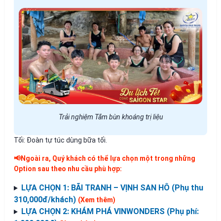
Trải nghiệm Tắm bùn khoáng trị liệu
Tối: Đoàn tự túc dùng bữa tối.
📢Ngoài ra, Quý khách có thể lựa chọn một trong những
Option sau theo nhu cầu phù hợp:
LỰA CHỌN 1: BÃI TRANH – VỊNH SAN HÔ (Phụ thu
310,000đ/khách)
(Xem thêm)
LỰA CHỌN 2: KHÁM PHÁ VINWONDERS (Phụ phí: