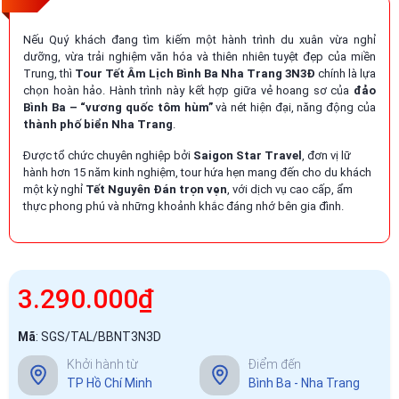
Nếu Quý khách đang tìm kiếm một hành trình du xuân vừa nghỉ
dưỡng, vừa trải nghiệm văn hóa và thiên nhiên tuyệt đẹp của miền
Trung, thì
Tour Tết Âm Lịch Bình Ba Nha Trang 3N3Đ
chính là lựa
chọn hoàn hảo. Hành trình này kết hợp giữa vẻ hoang sơ của
đảo
Bình Ba – “vương quốc tôm hùm”
và nét hiện đại, năng động của
thành phố biển Nha Trang
.
Được tổ chức chuyên nghiệp bởi
Saigon Star Travel
, đơn vị lữ
hành hơn 15 năm kinh nghiệm, tour hứa hẹn mang đến cho du khách
một kỳ nghỉ
Tết Nguyên Đán trọn vẹn
, với dịch vụ cao cấp, ẩm
thực phong phú và những khoảnh khắc đáng nhớ bên gia đình.
3.290.000₫
Mã
:
SGS/TAL/BBNT3N3D
Khởi hành từ
Điểm đến
TP Hồ Chí Minh
Bình Ba - Nha Trang