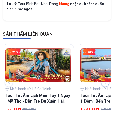
Lưu ý:
Tour Bình Ba - Nha Trang
không
nhận du khách quốc
tịch nước ngoài
.
SẢN PHẨM LIÊN QUAN
- 21%
- 20%
Khởi hành từ: Hồ Chí Minh
Khởi hành từ: Hồ 
Tour Tết Âm Lịch Miền Tây 1 Ngày
Tour Tết Âm Lịch
| Mỹ Tho - Bến Tre Du Xuân Hái
1 Đêm | Bến Tre -
Lộc Đầu Năm
699.000₫
1.990.000₫
890.000₫
2.499.00