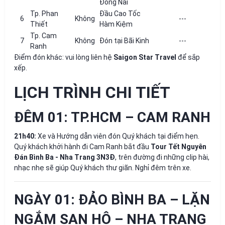
Đồng Nai
Tp. Phan
Đầu Cao Tốc
6
Không
---
Thiết
Hàm Kiệm
Tp. Cam
7
Không
Đón tại Bãi Kinh
---
Ranh
Điểm đón khác: vui lòng liên hệ
Saigon Star Travel
để sắp
xếp.
LỊCH TRÌNH CHI TIẾT
ĐÊM 01: TP.HCM – CAM RANH
21h40:
Xe và Hướng dẫn viên đón Quý khách tại điểm hẹn.
Quý khách khởi hành đi Cam Ranh bắt đầu
Tour Tết Nguyên
Đán Bình Ba - Nha Trang 3N3Đ
, trên đường đi những clip hài,
nhạc nhẹ sẽ giúp Quý khách thư giãn. Nghỉ đêm trên xe.
NGÀY 01: ĐẢO BÌNH BA – LẶN
NGẮM SAN HÔ – NHA TRANG