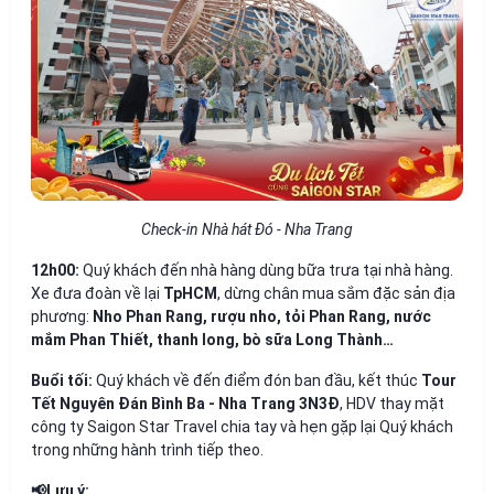
Check-in Nhà hát Đó - Nha Trang
12h00:
Quý khách đến nhà hàng dùng bữa trưa tại nhà hàng.
Xe đưa đoàn về lại
TpHCM
, dừng chân mua sắm đặc sản địa
phương:
Nho Phan Rang, rượu nho, tỏi Phan Rang, nước
mắm Phan Thiết, thanh long, bò sữa Long Thành…
Buổi tối:
Quý khách về đến điểm đón ban đầu, kết thúc
Tour
Tết Nguyên Đán Bình Ba - Nha Trang 3N3Đ
, HDV thay mặt
công ty Saigon Star Travel chia tay và hẹn gặp lại Quý khách
trong những hành trình tiếp theo.
📢Lưu ý: