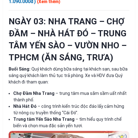
1.090.000đ)
(Xem thêm)
NGÀY 03: NHA TRANG – CHỢ
ĐẦM – NHÀ HÁT ĐÓ – TRUNG
TÂM YẾN SÀO – VƯỜN NHO –
TPHCM (ĂN SÁNG, TRƯA)
Buổi Sáng:
Quý khách dùng bữa sáng tại khách sạn, sau bữa
sáng quý khách làm thủ tục trả phòng. Xe và HDV đưa Quý
khách đi tham quan:
Chợ Đầm Nha Trang
– trung tâm mua sắm sầm uất nhất
thành phố.
Nhà Hát Đó
– công trình kiến trúc độc đáo lấy cảm hứng
từ nông cụ truyền thống “Cái Đó”.
Trung tâm Yến Sào Nha Trang
– tìm hiểu quy trình chế
biến và chọn mua đặc sản yến tươi.