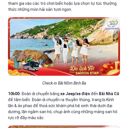
tham gia vào các trò chơi biển hoặc lựa chọn tự túc thưởng
thức những món hải sản tươi ngon.
Check-in Bãi Nồm Bình Ba
10h00:
Đoàn di chuyển bằng
xe Jeep/xe điện
đến
Bãi Nhà Cũ
để tắm biển. Đoàn di chuyển ra thuyền thúng, trang bị Kính
lặn & áo phao để thoả sức khám phá hệ sinh thái dưới đại
dương, lặn ngắm san hô, chụp ảnh cùng những mảng san hô
rực rỡ đầy màu sắc.