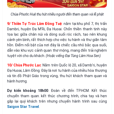
Chùa Phước Huệ thu hút nhiều người đến tham quan và lễ phật
9/ Thiền Tự Trúc Lâm Đồng Tuệ
:
nằm tại khu phố 7, thị trấn
Dambri, huyện Đạ M’Ri, Đạ Huoai. Chốn thiền thanh tịnh này
tọa lạc giữa chân núi và dòng suối róc rách, tạo nên khung
cảnh yên bình, rất thích hợp cho việc tu hành và thư giãn tâm
hồn. Điểm nổi bật của nơi đây là chiếc cầu nhỏ bắc qua suối,
dẫn vào khu vực cảnh quan thơ mộng, mang đến trải nghiệm
tuyệt vời cho du khách.
(Hoặc viếng Đại Tùng Lâm Hoa Sen)
10/ Chùa Phước Lạc
:
Nằm trên Quốc lộ 20, xã Damb’ri, huyện
Đạ Huoai, Lâm Đồng. Đây là nơi tu hành của nhiều hòa thượng
và tín đồ Phật Giáo trong vùng, thu hút khách tham quan và
hành hương.
Dự kiến khoảng 18h00
: Đoàn về đến TP.HCM. Kết thúc
chuyến tham quan. kết thúc chương trình, chia tay và hẹn
gặp lại quý khách trên nhưng chuyến hành trình sau cùng
Saigon Star Travel
.