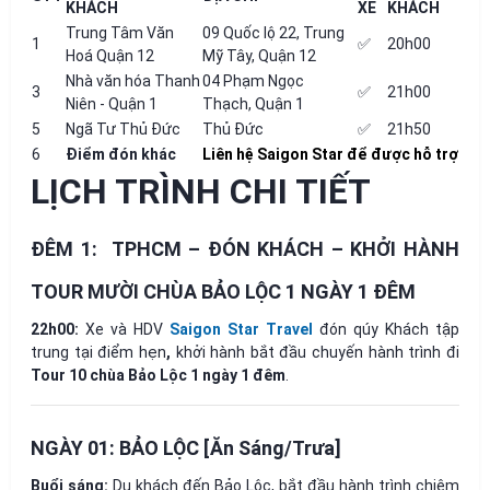
KHÁCH
XE
KHÁCH
Trung Tâm Văn
09 Quốc lộ 22, Trung
1
✅
20h00
Hoá Quận 12
Mỹ Tây, Quận 12
Nhà văn hóa Thanh
04 Phạm Ngọc
3
✅
21h00
Niên - Quận 1
Thạch, Quận 1
5
Ngã Tư Thủ Đức
Thủ Đức
✅
21h50
6
Điểm đón khác
Liên hệ Saigon Star để được hỗ trợ
LỊCH TRÌNH CHI TIẾT
ĐÊM 1: TPHCM – ĐÓN KHÁCH
– KHỞI HÀNH
TOUR
MƯỜI CHÙA BẢO LỘC 1 NGÀY 1 ĐÊM
22h00:
Xe và HDV
Saigon Star Travel
đón qúy Khách tập
trung tại điểm hẹn
,
khởi hành bắt đầu chuyến hành trình đi
Tour 10 chùa Bảo Lộc 1 ngày 1 đêm
.
NGÀY 01: BẢO LỘC [Ăn Sáng/Trưa]
Buổi sáng:
Du khách đến Bảo Lộc, bắt đầu hành trình chiêm