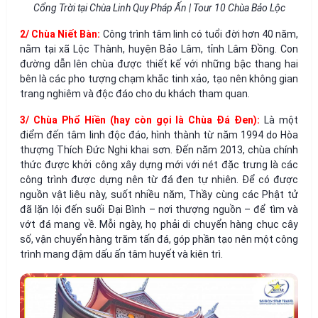
Cổng Trời tại Chùa Linh Quy Pháp Ấn | Tour 10 Chùa Bảo Lộc
2/ Chùa Niết Bàn:
Công trình tâm linh có tuổi đời hơn 40 năm,
nằm tại xã Lộc Thành, huyện Bảo Lâm, tỉnh Lâm Đồng. Con
đường dẫn lên chùa được thiết kế với những bậc thang hai
bên là các pho tượng chạm khắc tinh xảo, tạo nên không gian
trang nghiêm và độc đáo cho du khách tham quan.
3/ Chùa Phổ Hiền (hay còn gọi là Chùa Đá Đen):
Là một
điểm đến tâm linh độc đáo, hình thành từ năm 1994 do Hòa
thượng Thích Đức Nghi khai sơn. Đến năm 2013, chùa chính
thức được khởi công xây dựng mới với nét đặc trưng là các
công trình được dựng nên từ đá đen tự nhiên. Để có được
nguồn vật liệu này, suốt nhiều năm, Thầy cùng các Phật tử
đã lặn lội đến suối Đại Bình – nơi thượng nguồn – để tìm và
vớt đá mang về. Mỗi ngày, họ phải di chuyển hàng chục cây
số, vận chuyển hàng trăm tấn đá, góp phần tạo nên một công
trình mang đậm dấu ấn tâm huyết và kiên trì.