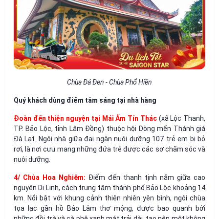
Chùa Đá Đen - Chùa Phổ Hiền
Quý khách dùng điểm tâm sáng tại nhà hàng
Đoàn đến thiện nguyện tại Mái Ấm Tín Thác
(xã Lộc Thanh,
TP. Bảo Lộc, tỉnh Lâm Đồng) thuộc hội Dòng mến Thánh giá
Đà Lạt. Ngôi nhà giữa đại ngàn nuôi dưỡng 107 trẻ em bị bỏ
rơi, là nơi cưu mang những đứa trẻ được các sơ chăm sóc và
nuôi dưỡng.
4/ Chùa Hoa Nghiêm:
Điểm đến thanh tịnh nằm giữa cao
nguyên Di Linh, cách trung tâm thành phố Bảo Lộc khoảng 14
km. Nổi bật với khung cảnh thiên nhiên yên bình, ngôi chùa
tọa lạc gần hồ Bảo Lâm thơ mộng, được bao quanh bởi
những đồi trà và cà phê xanh mát trải dài, tạo nên một không