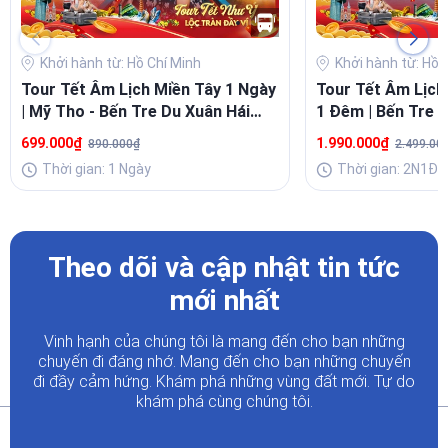
Khởi hành từ: Hồ Chí Minh
Khởi hành từ: Hồ 
Tour Tết Âm Lịch Miền Tây 1 Ngày
Tour Tết Âm Lịch
| Mỹ Tho - Bến Tre Du Xuân Hái
1 Đêm | Bến Tre -
Lộc Đầu Năm
699.000₫
1.990.000₫
890.000₫
2.499.00
Thời gian: 1 Ngày
Thời gian: 2N1Đ
Theo dõi và cập nhật tin tức
mới nhất
Vinh hạnh của chúng tôi là mang đến cho bạn những
chuyến đi đáng nhớ. Mang đến cho bạn những chuyến
đi đầy
cảm hứng. Khám phá những vùng đất mới. Tự do
khám phá cùng chúng tôi.