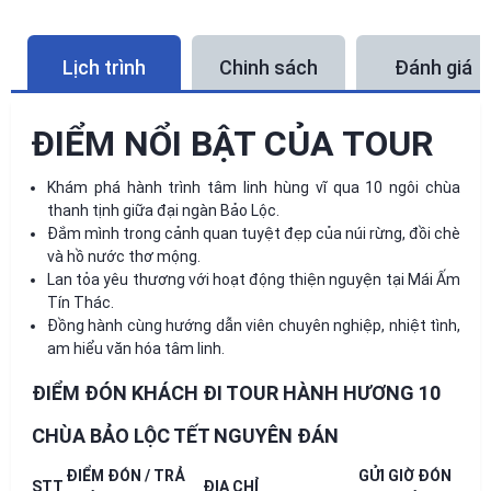
Lịch trình
Chinh sách
Đánh giá
ĐIỂM NỔI BẬT CỦA TOUR
Khám phá hành trình tâm linh hùng vĩ qua 10 ngôi chùa
thanh tịnh giữa đại ngàn Bảo Lộc.
Đắm mình trong cảnh quan tuyệt đẹp của núi rừng, đồi chè
và hồ nước thơ mộng.
Lan tỏa yêu thương với hoạt động thiện nguyện tại Mái Ấm
Tín Thác.
Đồng hành cùng hướng dẫn viên chuyên nghiệp, nhiệt tình,
am hiểu văn hóa tâm linh.
ĐIỂM ĐÓN KHÁCH ĐI TOUR HÀNH HƯƠNG 10
CHÙA BẢO LỘC TẾT NGUYÊN ĐÁN
ĐIỂM ĐÓN / TRẢ
GỬI
GIỜ ĐÓN
STT
ĐỊA CHỈ