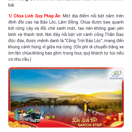
bái:
1/ Chùa Linh Quy Pháp Ấn:
Một địa điểm nổi bật nằm trên
đỉnh đồi cao tại Bảo Lộc, Lâm Đồng. Chùa được bao quanh
bởi rừng cây và đồi chè xanh mát, tạo nên không gian yên
bình và thanh tịnh. Nơi đây nổi bật với cánh cổng Thần Đạo
độc đáo, được mệnh danh là “Cổng Trời Bảo Lộc”, mang đến
khung cảnh hùng vĩ giữa núi rừng. (Chi phí di chuyển bằng xe
ôm lên chùa không bao gồm trong tour, quý khách tự túc nếu
có nhu cầu.)