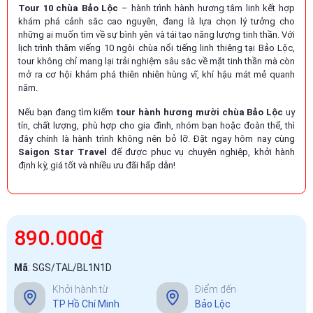
Tour 10 chùa Bảo Lộc
– hành trình hành hương tâm linh kết hợp
khám phá cảnh sắc cao nguyên, đang là lựa chọn lý tưởng cho
những ai muốn tìm về sự bình yên và tái tạo năng lượng tinh thần. Với
lịch trình thăm viếng 10 ngôi chùa nổi tiếng linh thiêng tại Bảo Lộc,
tour không chỉ mang lại trải nghiệm sâu sắc về mặt tinh thần mà còn
mở ra cơ hội khám phá thiên nhiên hùng vĩ, khí hậu mát mẻ quanh
năm.
Nếu bạn đang tìm kiếm
tour hành hương mười chùa Bảo Lộc
uy
tín, chất lượng, phù hợp cho gia đình, nhóm bạn hoặc đoàn thể, thì
đây chính là hành trình không nên bỏ lỡ. Đặt ngay hôm nay cùng
Saigon Star Travel
để được phục vụ chuyên nghiệp, khởi hành
định kỳ, giá tốt và nhiều ưu đãi hấp dẫn!
890.000₫
Mã
:
SGS/TAL/BL1N1D
Khởi hành từ
Điểm đến
TP Hồ Chí Minh
Bảo Lộc