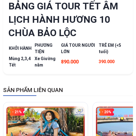
BẢNG GIÁ TOUR TẾT ÂM
LỊCH HÀNH HƯƠNG 10
CHÙA BẢO LỘC
PHƯƠNG
GIÁ TOUR NGƯỜI
TRẺ EM (<5
KHỞI HÀNH
TIỆN
LỚN
tuổi)
Mùng 2,3,4
Xe Giường
890.000
390.000
Tết
nằm
SẢN PHẨM LIÊN QUAN
- 21%
- 20%