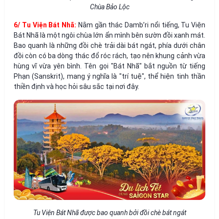
Chùa Bảo Lộc
6/ Tu Viện Bát Nhã:
Nằm gần thác Damb’ri nổi tiếng, Tu Viện
Bát Nhã là một ngôi chùa lớn ẩn mình bên sườn đồi xanh mát.
Bao quanh là những đồi chè trải dài bát ngát, phía dưới chân
đồi còn có ba dòng thác đổ róc rách, tạo nên khung cảnh vừa
hùng vĩ vừa yên bình. Tên gọi "Bát Nhã" bắt nguồn từ tiếng
Phạn (Sanskrit), mang ý nghĩa là "trí tuệ", thể hiện tinh thần
thiền định và học hỏi sâu sắc tại nơi đây.
Tu Viện Bát Nhã được bao quanh bởi đồi chè bát ngát