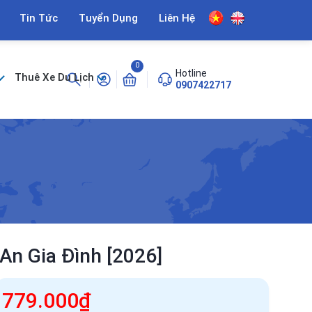
Tin Tức
Tuyển Dụng
Liên Hệ
0
Hotline
Thuê Xe Du Lịch
0907422717
An Gia Đình [2026]
779.000₫