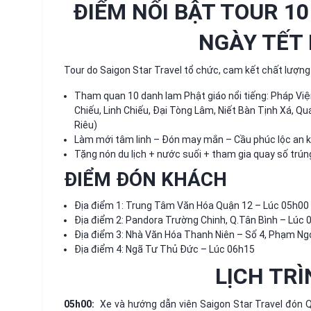
ĐIỂM NỔI BẬT TOUR 1
NGÀY TẾT
Tour do Saigon Star Travel tổ chức, cam kết chất lượng
Tham quan 10 danh lam Phật giáo nổi tiếng: Pháp V
Chiếu, Linh Chiếu, Đại Tòng Lâm, Niết Bàn Tịnh Xá, Q
Riêu)
Làm mới tâm linh – Đón may mắn – Cầu phúc lộc an k
Tặng nón du lịch + nước suối + tham gia quay số trú
ĐIỂM ĐÓN KHÁCH
Địa điểm 1: Trung Tâm Văn Hóa Quận 12 – Lúc 05h00
Địa điểm 2: Pandora Trường Chinh, Q.Tân Bình – Lúc 
Địa điểm 3: Nhà Văn Hóa Thanh Niên – Số 4, Phạm Ng
Địa điểm 4: Ngã Tư Thủ Đức – Lúc 06h15
LỊCH TRÌ
05h00:
Xe và hướng dẫn viên Saigon Star Travel đón 