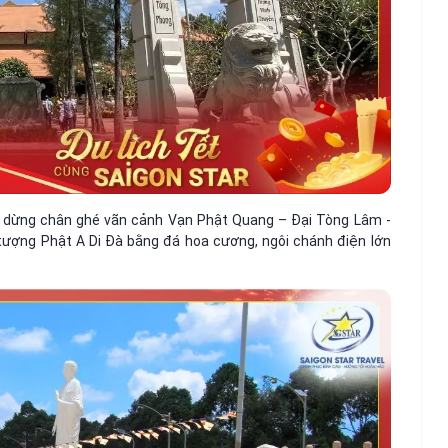
ử dừng chân ghé vãn cảnh Vạn Phật Quang – Đại Tòng Lâm -
8 tượng Phật A Di Đà bằng đá hoa cương, ngôi chánh điện lớn