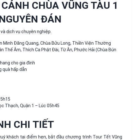
0 CẢNH CHÙA VŨNG TÀU 1
 NGUYÊN ĐÁN
 và dịch vụ chuyên nghiệp.
iện Minh Đăng Quang, Chùa Bửu Long, Thiền Viện Thường
uán Thế Âm, Thích Ca Phật Đài, Từ Ân, Phước Hải (Chùa Bún
hang cho gia đình
ng quà hấp dẫn
05h15
ọc Thạch, Quận 1 – Lúc 05h45
NH CHI TIẾT
Quý khách tại điểm hẹn, bắt đầu chương trình Tour Tết Vũng