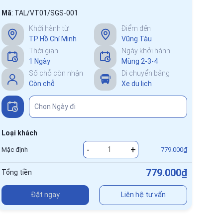
Mã
:
TAL/VT01/SGS-001
Khởi hành từ
Điểm đến
TP Hồ Chí Minh
Vũng Tàu
Thời gian
Ngày khởi hành
1 Ngày
Mùng 2-3-4
Số chỗ còn nhận
Di chuyển bằng
Còn chỗ
Xe du lịch
Loại khách
-
+
Mặc định
779.000₫
779.000₫
Tổng tiền
Đặt ngay
Liên hệ tư vấn