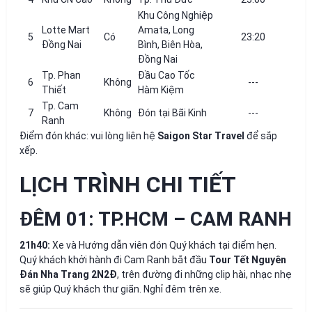
Khu Công Nghiệp
Lotte Mart
Amata, Long
5
Có
23:20
Đồng Nai
Bình, Biên Hòa,
Đồng Nai
Tp. Phan
Đầu Cao Tốc
6
Không
---
Thiết
Hàm Kiệm
Tp. Cam
7
Không
Đón tại Bãi Kinh
---
Ranh
Điểm đón khác: vui lòng liên hệ
Saigon Star Travel
để sắp
xếp.
LỊCH TRÌNH CHI TIẾT
ĐÊM 01: TP.HCM – CAM RANH
21h40:
Xe và Hướng dẫn viên đón Quý khách tại điểm hẹn.
Quý khách khởi hành đi Cam Ranh bắt đầu
Tour Tết Nguyên
Đán Nha Trang 2N2Đ
, trên đường đi những clip hài, nhạc nhẹ
sẽ giúp Quý khách thư giãn. Nghỉ đêm trên xe.