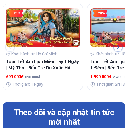
- 21%
- 20%
Khởi hành từ: Hồ Chí Minh
Khởi hành từ: Hồ 
Tour Tết Âm Lịch Miền Tây 1 Ngày
Tour Tết Âm Lịch
| Mỹ Tho - Bến Tre Du Xuân Hái
1 Đêm | Bến Tre -
Lộc Đầu Năm
699.000₫
1.990.000₫
890.000₫
2.499.00
Thời gian: 1 Ngày
Thời gian: 2N1Đ
Theo dõi và cập nhật tin tức
mới nhất