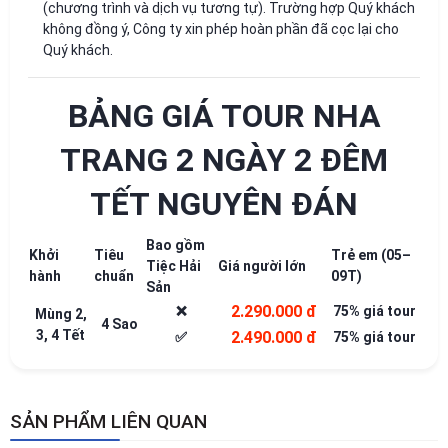
(chương trình và dịch vụ tương tự). Trường hợp Quý khách
không đồng ý, Công ty xin phép hoàn phần đã cọc lại cho
Quý khách.
BẢNG GIÁ TOUR NHA
TRANG 2 NGÀY 2 ĐÊM
TẾT NGUYÊN ĐÁN
Bao gồm
Khởi
Tiêu
Trẻ em (05–
Tiệc Hải
Giá người lớn
hành
chuẩn
09T)
Sản
2.290.000 đ
❌
75% giá tour
Mùng 2,
4 Sao
3, 4 Tết
2.490.000 đ
✅
75% giá tour
SẢN PHẨM LIÊN QUAN