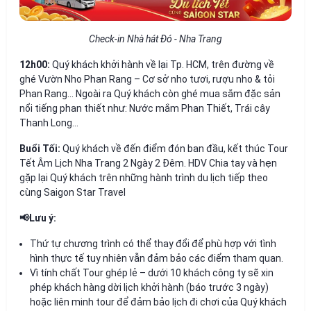
Check-in Nhà hát Đó - Nha Trang
12h00:
Quý khách khởi hành về lại
Tp. HCM
, trên đường về
ghé
Vườn Nho Phan Rang
– Cơ sở nho tươi, rượu nho & tỏi
Phan Rang... Ngoài ra Quý khách còn ghé mua sắm đặc sản
nổi tiếng phan thiết như:
Nước mắm Phan Thiết, Trái cây
Thanh Long...
Buổi Tối:
Quý khách về đến điểm đón ban đầu, kết thúc Tour
Tết Âm Lịch Nha Trang 2 Ngày 2 Đêm. HDV Chia tay và hẹn
gặp lại Quý khách trên những hành trình du lịch tiếp theo
cùng Saigon Star Travel
📢Lưu ý:
Thứ tự chương trình có thể thay đổi để phù hợp với tình
hình thực tế tuy nhiên vẫn đảm bảo các điểm tham quan.
Vì tính chất Tour ghép lẻ – dưới 10 khách công ty sẽ xin
phép khách hàng dời lịch khởi hành (báo trước 3 ngày)
hoặc liên minh tour để đảm bảo lịch đi chơi của Quý khách