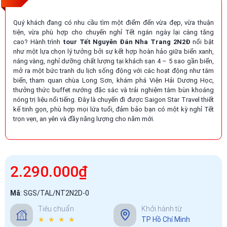
Quý khách đang có nhu cầu tìm một điểm đến vừa đẹp, vừa thuận
tiện, vừa phù hợp cho chuyến nghỉ Tết ngắn ngày lại càng tăng
cao? Hành trình
tour Tết Nguyên Đán Nha Trang 2N2Đ
nổi bật
như một lựa chọn lý tưởng bởi sự kết hợp hoàn hảo giữa biển xanh,
nắng vàng, nghỉ dưỡng chất lượng tại khách sạn 4 – 5 sao gần biển,
mở ra một bức tranh du lịch sống động với các hoạt động như tắm
biển, tham quan chùa Long Sơn, khám phá Viện Hải Dương Học,
thưởng thức buffet nướng đặc sắc và trải nghiệm tắm bùn khoáng
nóng trị liệu nổi tiếng. Đây là chuyến đi được Saigon Star Travel thiết
kế tinh gọn, phù hợp mọi lứa tuổi, đảm bảo bạn có một kỳ nghỉ Tết
trọn vẹn, an yên và đầy năng lượng cho năm mới.
2.290.000₫
Mã
:
SGS/TAL/NT2N2D-0
Tiêu chuẩn
Khởi hành từ
★ ★ ★ ★
TP Hồ Chí Minh