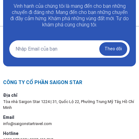
Vinh hạnh của chúng tôi là mang đến cho bạn những
chuyến đi đáng nhớ. Mang đến cho bạn những chuyến
đi đầy
cảm hứng. Khám phá những vùng đất mới. Tự do
khám phá cùng chúng tôi.
Theo dõi
CÔNG TY CỔ PHẦN SAIGON STAR
Địa chỉ
Tòa nhà Saigon Star 1224 | 31, Quốc Lộ 22, Phường Trung Mỹ Tây, Hồ Chí
Minh
Email
info@saigonstartravel.com
Hotline