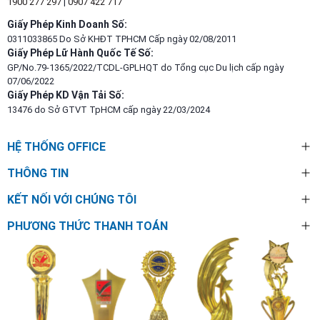
1900 277 297
|
0907 422 717
Giấy Phép Kinh Doanh Số:
0311033865 Do Sở KHĐT TPHCM Cấp ngày 02/08/2011
Giấy Phép Lữ Hành Quốc Tế Số:
GP/No.79-1365/2022/TCDL-GPLHQT do Tổng cục Du lịch cấp ngày
07/06/2022
Giấy Phép KD Vận Tải Số:
13476 do Sở GTVT TpHCM cấp ngày 22/03/2024
HỆ THỐNG OFFICE
THÔNG TIN
KẾT NỐI VỚI CHÚNG TÔI
PHƯƠNG THỨC THANH TOÁN