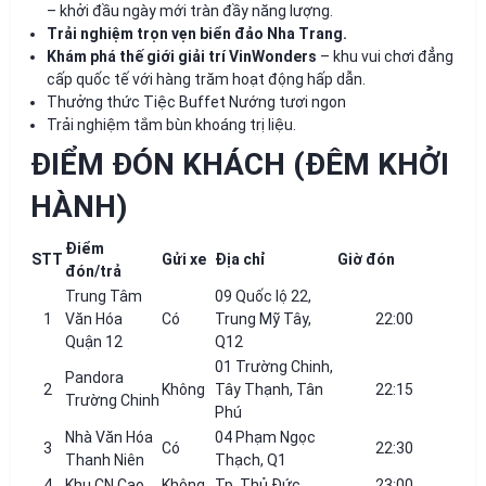
– khởi đầu ngày mới tràn đầy năng lượng.
Trải nghiệm trọn vẹn biển đảo Nha Trang.
Khám phá thế giới giải trí VinWonders
– khu vui chơi đẳng
cấp quốc tế với hàng trăm hoạt động hấp dẫn.
Thưởng thức Tiệc Buffet Nướng tươi ngon
Trải nghiệm tắm bùn khoáng trị liệu.
ĐIỂM ĐÓN KHÁCH (ĐÊM KHỞI
HÀNH)
Điểm
STT
Gửi xe
Địa chỉ
Giờ đón
đón/trả
Trung Tâm
09 Quốc lộ 22,
1
Văn Hóa
Có
Trung Mỹ Tây,
22:00
Quận 12
Q12
01 Trường Chinh,
Pandora
2
Không
Tây Thạnh, Tân
22:15
Trường Chinh
Phú
Nhà Văn Hóa
04 Phạm Ngọc
3
Có
22:30
Thanh Niên
Thạch, Q1
4
Khu CN Cao
Không
Tp. Thủ Đức
23:00