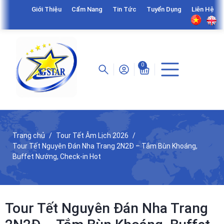
Giới Thiệu
Cẩm Nang
Tin Tức
Tuyển Dụng
Liên Hệ
0
Trang chủ
Tour Tết Âm Lịch 2026
Tour Tết Nguyên Đán Nha Trang 2N2Đ – Tắm Bùn Khoáng,
Buffet Nướng, Check-in Hot
Tour Tết Nguyên Đán Nha Trang