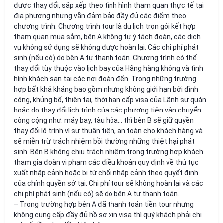
được thay đổi, sắp xếp theo tình hình tham quan thực tế tại
địa phương nhưng vẫn đảm bảo đầy đủ các điểm theo
chương trình. Chương trình tour là du lịch trọn gói kết hợp
tham quan mua sắm, bên A không tự ý tách đoàn, các dịch
vụ không sử dụng sẽ không được hoàn lại. Các chi phí phát
sinh (nếu có) do bên A tự thanh toán. Chương trình có thể
thay đổi tùy thuộc vào lịch bay của Hãng hàng không và tình
hình khách sạn tại các nơi đoàn đến. Trong những trường
hợp bất khả kháng bao gồm nhưng không giới hạn bởi đình
công, khủng bố, thiên tai, thời hạn cấp visa của Lãnh sự quán
hoặc do thay đổi lịch trình của các phương tiện vận chuyển
công cộng như: máy bay, tàu hỏa… thì bên B sẽ giữ quyền
thay đổi lộ trình vì sự thuận tiện, an toàn cho khách hàng và
sẽ miễn trừ trách nhiệm bồi thường những thiệt hại phát
sinh. Bên B không chịu trách nhiệm trong trường hợp khách
tham gia đoàn vi phạm các điều khoản quy định về thủ tục
xuất nhập cảnh hoặc bị từ chối nhập cảnh theo quyết định
của chính quyền sở tại. Chi phí tour sẽ không hoàn lại và các
chi phí phát sinh (nếu có) sẽ do bên A tự thanh toán.
– Trong trường hợp bên A đã thanh toán tiền tour nhưng
không cung cấp đầy đủ hồ sơ xin visa thì quý khách phải chi