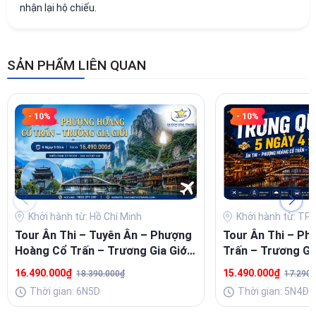
nhận lại hộ chiếu.
SẢN PHẨM LIÊN QUAN
- 10%
- 10%
Khởi hành từ: Hồ Chí Minh
Khởi hành từ: TP 
Tour Ân Thi – Tuyên Ân – Phượng
Tour Ân Thi – P
Hoàng Cổ Trấn – Trương Gia Giới
Trấn – Trương Gi
6N5Đ
16.490.000₫
15.490.000₫
18.390.000₫
17.290.
Thời gian: 6N5D
Thời gian: 5N4Đ