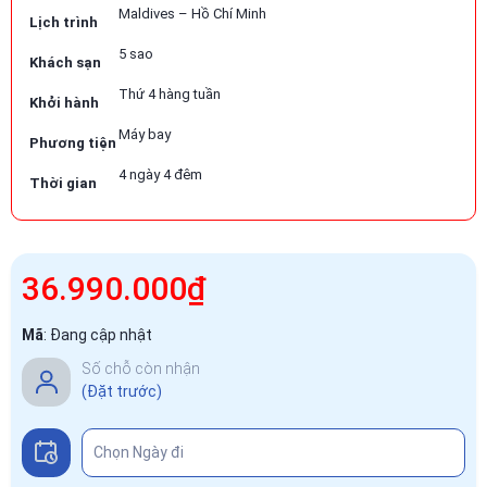
Maldives – Hồ Chí Minh
Lịch trình
5 sao
Khách sạn
Thứ 4 hàng tuần
Khởi hành
Máy bay
Phương tiện
4 ngày 4 đêm
Thời gian
36.990.000₫
Mã
:
Đang cập nhật
Số chỗ còn nhận
(Đặt trước)