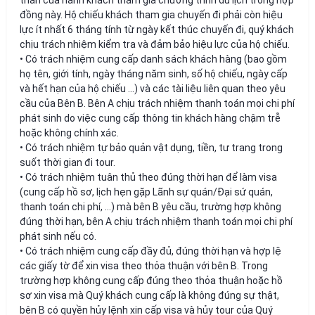
đồng này. Hộ chiếu khách tham gia chuyến đi phải còn hiệu
lực ít nhất 6 tháng tính từ ngày kết thúc chuyến đi, quý khách
chịu trách nhiệm kiểm tra và đảm bảo hiệu lực của hộ chiếu.
• Có trách nhiệm cung cấp danh sách khách hàng (bao gồm
họ tên, giới tính, ngày tháng năm sinh, số hộ chiếu, ngày cấp
và hết hạn của hộ chiếu …) và các tài liệu liên quan theo yêu
cầu của Bên B. Bên A chịu trách nhiệm thanh toán mọi chi phí
phát sinh do việc cung cấp thông tin khách hàng chậm trễ
hoặc không chính xác.
• Có trách nhiệm tự bảo quản vật dụng, tiền, tư trang trong
suốt thời gian đi tour.
• Có trách nhiệm tuân thủ theo đúng thời hạn để làm visa
(cung cấp hồ sơ, lịch hẹn gặp Lãnh sự quán/Đại sứ quán,
thanh toán chi phí, …) mà bên B yêu cầu, trường hợp không
đúng thời hạn, bên A chịu trách nhiệm thanh toán mọi chi phí
phát sinh nếu có.
• Có trách nhiệm cung cấp đầy đủ, đúng thời hạn và hợp lệ
các giấy tờ để xin visa theo thỏa thuận với bên B. Trong
trường hợp không cung cấp đúng theo thỏa thuận hoặc hồ
sơ xin visa mà Quý khách cung cấp là không đúng sự thật,
bên B có quyền hủy lệnh xin cấp visa và hủy tour của Quý