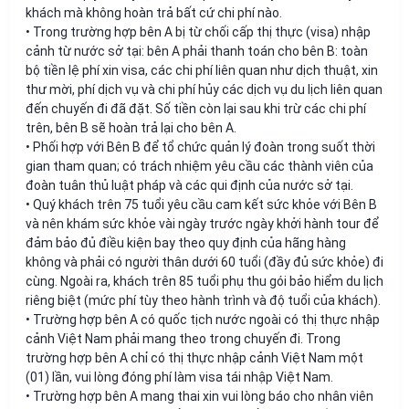
khách mà không hoàn trả bất cứ chi phí nào.
• Trong trường hợp bên A bị từ chối cấp thị thực (visa) nhập
cảnh từ nước sở tại: bên A phải thanh toán cho bên B: toàn
bộ tiền lệ phí xin visa, các chi phí liên quan như dịch thuật, xin
thư mời, phí dịch vụ và chi phí hủy các dịch vụ du lịch liên quan
đến chuyến đi đã đặt. Số tiền còn lại sau khi trừ các chi phí
trên, bên B sẽ hoàn trả lại cho bên A.
• Phối hợp với Bên B để tổ chức quản lý đoàn trong suốt thời
gian tham quan; có trách nhiệm yêu cầu các thành viên của
đoàn tuân thủ luật pháp và các qui định của nước sở tại.
• Quý khách trên 75 tuổi yêu cầu cam kết sức khỏe với Bên B
và nên khám sức khỏe vài ngày trước ngày khởi hành tour để
đảm bảo đủ điều kiện bay theo quy định của hãng hàng
không và phải có người thân dưới 60 tuổi (đầy đủ sức khỏe) đi
cùng. Ngoài ra, khách trên 85 tuổi phụ thu gói bảo hiểm du lịch
riêng biệt (mức phí tùy theo hành trình và độ tuổi của khách).
• Trường hợp bên A có quốc tịch nước ngoài có thị thực nhập
cảnh Việt Nam phải mang theo trong chuyến đi. Trong
trường hợp bên A chỉ có thị thực nhập cảnh Việt Nam một
(01) lần, vui lòng đóng phí làm visa tái nhập Việt Nam.
• Trường hợp bên A mang thai xin vui lòng báo cho nhân viên