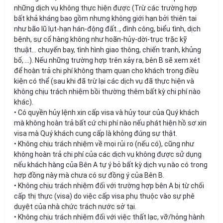
những dịch vụ không thực hiện được (Trừ các trường hợp
bất khả kháng bao gồm nhưng không giới hạn bởi thiên tai
như bão lũ lụt-hạn hán-động đất.., đình công, biểu tình, dịch
bệnh, sự cố hàng không như hoãn-hủy-dời-trục trặc kỹ
thuật… chuyến bay, tình hình giao thông, chiến tranh, khủng
bố, …). Nếu những trường hợp trên xảy ra, bên B sẽ xem xét
để hoàn trả chi phí không tham quan cho khách trong điều
kiện có thể (sau khi đã trừ lại các dịch vụ đã thực hiện và
không chịu trách nhiệm bồi thường thêm bất kỳ chi phí nào
khác).
• Có quyền hủy lệnh xin cấp visa và hủy tour của Quý khách
mà không hoàn trả bất cứ chi phí nào nếu phát hiện hồ sơ xin
visa mà Quý khách cung cấp là không đúng sự thật.
• Không chịu trách nhiệm về mọi rủi ro (nếu có), cũng như
không hoàn trả chi phí của các dịch vụ không được sử dụng
nếu khách hàng của Bên A tự ý bỏ bất kỳ dịch vụ nào có trong
hợp đồng này mà chưa có sự đồng ý của Bên B.
• Không chịu trách nhiệm đối với trường hợp bên A bị từ chối
cấp thị thực (visa) do việc cấp visa phụ thuộc vào sự phê
duyệt của nhà chức trách nước sở tại.
• Không chịu trách nhiệm đối với việc thất lạc, vỡ/hỏng hành