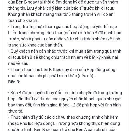
của Bên B ngay tại thời điểm đăng ký để được tư vấn thêm
thông tin. Lưu ý phải có ý kiến của bác sĩ trước khi đi tour.
Không nhận khách mang thai từ 5 tháng trở lên vì lí do an
toàn cho khách.
• Trong trường hợp tham gia các hoạt động có yếu tố mạo
hiểm trong chương trình tour (nếu có) mà bên B đã cảnh báo
trước, bên A phải tự cân nhắc và tự chịu trách nhiệm về tình
trạng sức khỏe của bản thân.
• Quý khách nên cân nhắc trước khi mua sắm trong quá trình
đi tour, bên B sẽ không chịu trách nhiệm về bất kỳ khiếu nại
nào về sau.
• Thanh toán cho bên B theo quy định của Hợp đồng cũng
như các khoản chi phí phát sinh khác (nếu có).
Bên B:
• Bên B được quyền thay đổi lịch trình chuyến đi trong trường
hợp cần thiết (ví dụ: do các nguyên nhân khách quan như giờ
bay thay đổi, tình hình giao thông, …) để phù hợp với tình hình
thực tế.
• Thực hiện đầy đủ các dịch vụ theo chương trình đính kèm
(hoặc Phụ lục Hợp đồng). Trường hợp không thực hiện đúng
chương trình, Bên B sẽ hoàn trả cho Bên A các chi phí của