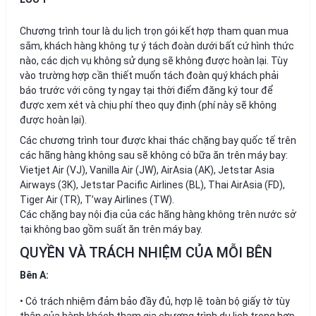
Chương trình tour là du lịch trọn gói kết hợp tham quan mua
sắm, khách hàng không tự ý tách đoàn dưới bất cứ hình thức
nào, các dịch vụ không sử dụng sẽ không được hoàn lại. Tùy
vào trường hợp cần thiết muốn tách đoàn quý khách phải
báo trước với công ty ngay tại thời điểm đăng ký tour để
được xem xét và chịu phí theo quy định (phí này sẽ không
được hoàn lại).
Các chương trình tour được khai thác chặng bay quốc tế trên
các hãng hàng không sau sẽ không có bữa ăn trên máy bay:
Vietjet Air (VJ), Vanilla Air (JW), AirAsia (AK), Jetstar Asia
Airways (3K), Jetstar Pacific Airlines (BL), Thai AirAsia (FD),
Tiger Air (TR), T’way Airlines (TW).
Các chặng bay nội địa của các hãng hàng không trên nước sở
tại không bao gồm suất ăn trên máy bay.
QUYỀN VÀ TRÁCH NHIỆM CỦA MỖI BÊN
Bên A:
• Có trách nhiệm đảm bảo đầy đủ, hợp lệ toàn bộ giấy tờ tùy
thân của hành khách tham gia chương trình du lịch trong hợp