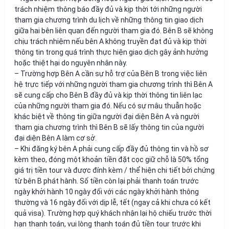
trách nhiệm thông báo đầy đủ và kịp thời tới những người
tham gia chương trình du lịch về những thông tin giao dịch
giữa hai bên liên quan đến người tham gia đó. Bên B sẽ không
chịu trách nhiệm nếu bên A không truyền đạt đủ và kịp thời
thông tin trong quá trình thực hiện giao dịch gây ảnh hưởng
hoặc thiệt hại do nguyên nhân này.
– Trường hợp Bên A cần sự hỗ trợ của Bên B trong việc liên
hệ trực tiếp với những người tham gia chương trình thì Bên A
sẽ cung cấp cho Bên B đầy đủ và kịp thời thông tin liên lạc
của những người tham gia đó. Nếu có sự mâu thuẫn hoặc
khác biệt về thông tin giữa người đại diện Bên A và người
tham gia chương trình thì Bên B sẽ lấy thông tin của người
đại diện Bên A làm cơ sở.
– Khi đăng ký bên A phải cung cấp đầy đủ thông tin và hồ sơ
kèm theo, đóng một khoản tiền đặt cọc giữ chỗ là 50% tổng
giá trị tiền tour và được đính kèm / thể hiện chi tiết bởi chứng
từ bên B phát hành. Số tiền còn lại phải thanh toán trước
ngày khởi hành 10 ngày đối với các ngày khởi hành thông
thường và 16 ngày đối với dịp lễ, tết (ngay cả khi chưa có kết
quả visa). Trường hợp quý khách nhận lại hộ chiếu trước thời
hạn thanh toán, vui lòng thanh toán đủ tiền tour trước khi