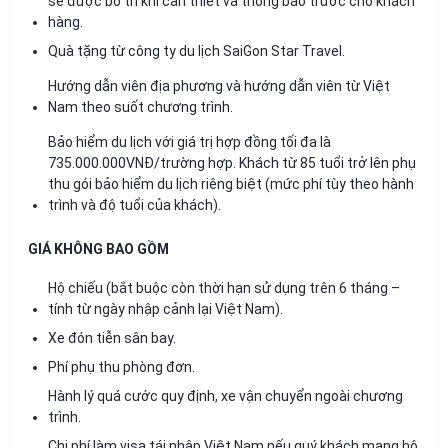
sẽ được bố trí khi cần thiết và thông báo trước cho khách
hàng.
Quà tặng từ công ty du lịch SaiGon Star Travel.
Hướng dẫn viên địa phương và hướng dẫn viên từ Việt
Nam theo suốt chương trình.
Bảo hiểm du lịch với giá trị hợp đồng tối đa là
735.000.000VNĐ/trường hợp. Khách từ 85 tuổi trở lên phụ
thu gói bảo hiểm du lịch riêng biệt (mức phí tùy theo hành
trình và độ tuổi của khách).
GIÁ KHÔNG BAO GỒM
Hộ chiếu (bắt buộc còn thời hạn sử dụng trên 6 tháng –
tính từ ngày nhập cảnh lại Việt Nam).
Xe đón tiễn sân bay.
Phí phụ thu phòng đơn.
Hành lý quá cước quy định, xe vận chuyển ngoài chương
trình.
Chi phí làm visa tái nhập Việt Nam nếu quý khách mang hộ