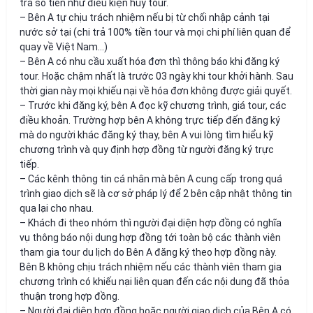
trả số tiền như điều kiện hủy tour.
– Bên A tự chịu trách nhiệm nếu bị từ chối nhập cảnh tại
nước sở tại (chi trả 100% tiền tour và mọi chi phí liên quan để
quay về Việt Nam…)
– Bên A có nhu cầu xuất hóa đơn thì thông báo khi đăng ký
tour. Hoặc chậm nhất là trước 03 ngày khi tour khởi hành. Sau
thời gian này mọi khiếu nại về hóa đơn không được giải quyết.
– Trước khi đăng ký, bên A đọc kỹ chương trình, giá tour, các
điều khoản. Trường hợp bên A không trực tiếp đến đăng ký
mà do người khác đăng ký thay, bên A vui lòng tìm hiểu kỹ
chương trình và quy định hợp đồng từ người đăng ký trực
tiếp.
– Các kênh thông tin cá nhân mà bên A cung cấp trong quá
trình giao dịch sẽ là cơ sở pháp lý để 2 bên cập nhật thông tin
qua lại cho nhau.
– Khách đi theo nhóm thì người đại diện hợp đồng có nghĩa
vụ thông báo nội dung hợp đồng tới toàn bộ các thành viên
tham gia tour du lịch do Bên A đăng ký theo hợp đồng này.
Bên B không chịu trách nhiệm nếu các thành viên tham gia
chương trình có khiếu nại liên quan đến các nội dung đã thỏa
thuận trong hợp đồng.
– Người đại diện hợp đồng hoặc người giao dịch của Bên A có