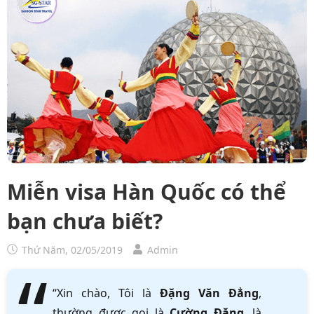
Miễn visa Hàn Quốc có thể
bạn chưa biết?
Thứ Năm, 02/05/2019
Admin
“Xin chào, Tôi là
Đặng Văn Đẳng
,
thường được gọi là
Cường Đặng
, là