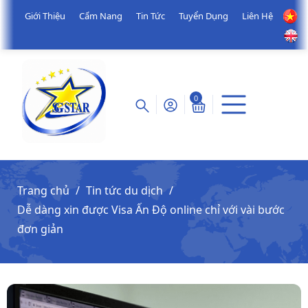
Giới Thiệu
Cẩm Nang
Tin Tức
Tuyển Dụng
Liên Hệ
0
Trang chủ
Tin tức du dịch
Dễ dàng xin được Visa Ấn Độ online chỉ với vài bước
đơn giản