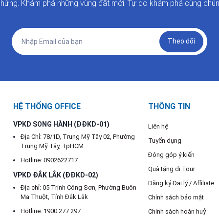
hứng. Khám phá những vùng đất mới. Tự do khám phá cùng chúng
Theo dõi
HỆ THỐNG OFFICE
THÔNG TIN
VPKD SONG HÀNH (ĐĐKD-01)
Liên hệ
Địa Chỉ: 78/1D, Trung Mỹ Tây 02, Phường
Tuyển dụng
Trung Mỹ Tây, TpHCM
Đóng góp ý kiến
Hotline: 0902622717
Quà tặng đi Tour
VPKD ĐẮK LẮK (ĐĐKD-02)
Đăng ký Đại lý / Affiliate
Địa chỉ: 05 Trịnh Công Sơn, Phường Buôn
Ma Thuột, Tỉnh Đắk Lắk
Chính sách bảo mật
Hotline: 1900 277 297
Chính sách hoàn huỷ