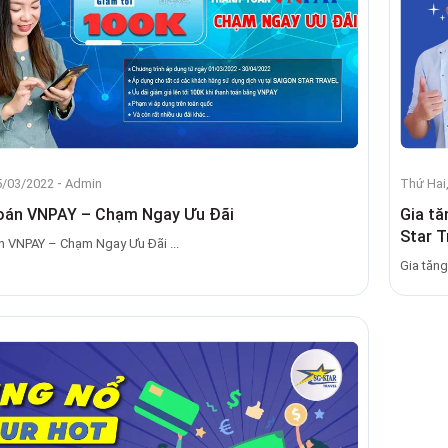
-
5/03/2022
Admin
Thứ Hai
oán VNPAY – Chạm Ngay Ưu Đãi
Gia tă
Star T
 VNPAY – Chạm Ngay Ưu Đãi ...
Gia tăng