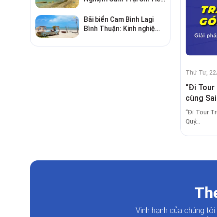
Từ A–Z
Bãi biển Cam Bình Lagi
Bình Thuận: Kinh nghiệm
đi chơi, ăn hải sản, điểm
gần
Thứ Tư, 22
“Đi Tour
cùng Sai
“Đi Tour T
Quý...
The
Vinh hạnh của chúng tô