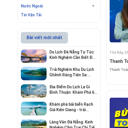
Nước Ngoài
Tin Vận Tải
Bài viết mới nhất
Du Lịch Đà Nẵng Tự Túc:
Thứ Bảy, 0
Kinh Nghiệm Cần Biết Để
Thanh T
Trải Nghiệm Tuyệt Vời
Trải Nghiệm Khu Du Lịch
Thanh Toán
Ghềnh Ráng Tiên Sa:
Điểm Đến Không Thể Bỏ
Qua
Địa Điểm Du Lịch La Gi
Bình Thuận: Khám Phá 6
Điểm Đến Đáng Ghé 2026
Khám phá bãi biển Rạch
Giá Kiên Giang - trải
nghiệm biển hấp dẫn
Làng Vân Đà Nẵng: Kinh
Nghiệm Cắm Trại Chi Tiết