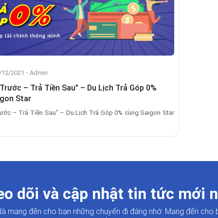
-
/12/2021
Admin
 Trước – Trả Tiền Sau” – Du Lịch Trả Góp 0%
gon Star
rước – Trả Tiền Sau” – Du Lịch Trả Góp 0% cùng Saigon Star
o dõi và cập nhật tin tức mới 
i là mang đến cho bạn những chuyến đi đáng nhớ. Mang đến cho 