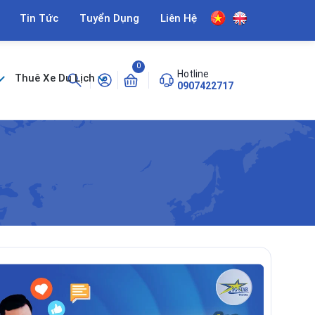
Tin Tức
Tuyển Dụng
Liên Hệ
0
Hotline
Thuê Xe Du Lịch
0907422717