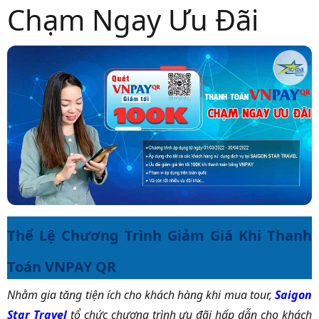
Chạm Ngay Ưu Đãi
Thể Lệ Chương Trình Giảm Giá Khi Thanh
Toán VNPAY QR
Nhằm gia tăng tiện ích cho khách hàng khi mua tour,
Saigon
Star Travel
tổ chức chương trình ưu đãi hấp dẫn cho khách