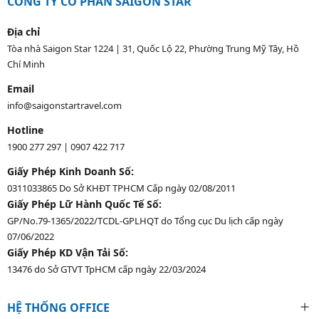
CÔNG TY CỔ PHẦN SAIGON STAR
Địa chỉ
Tòa nhà Saigon Star 1224 | 31, Quốc Lộ 22, Phường Trung Mỹ Tây, Hồ
Chí Minh
Email
info@saigonstartravel.com
Hotline
1900 277 297
|
0907 422 717
Giấy Phép Kinh Doanh Số:
0311033865 Do Sở KHĐT TPHCM Cấp ngày 02/08/2011
Giấy Phép Lữ Hành Quốc Tế Số:
GP/No.79-1365/2022/TCDL-GPLHQT do Tổng cục Du lịch cấp ngày
07/06/2022
Giấy Phép KD Vận Tải Số:
13476 do Sở GTVT TpHCM cấp ngày 22/03/2024
HỆ THỐNG OFFICE