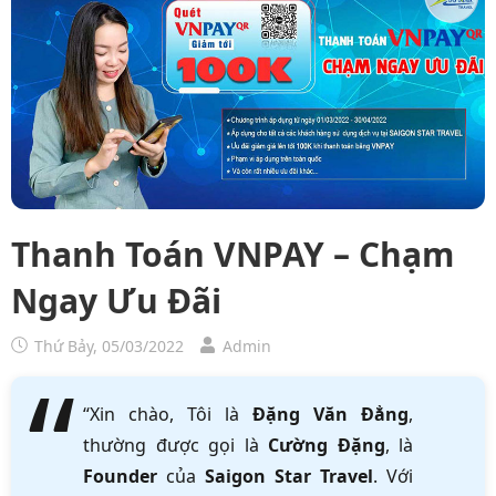
Thanh Toán VNPAY – Chạm
Ngay Ưu Đãi
Thứ Bảy, 05/03/2022
Admin
“Xin chào, Tôi là
Đặng Văn Đẳng
,
thường được gọi là
Cường Đặng
, là
Founder
của
Saigon Star Travel
. Với