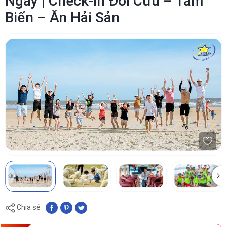
Ngày | Check-in Đồi Cừu – Tắm
Biển – Ăn Hải Sản
Chia sẻ