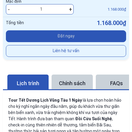
Mặc định
-
+
1.168.000₫
1.168.000₫
Tổng tiền
Đặt ngay
Liên hệ tư vấn
Lịch trình
Chính sách
FAQs
Tour Tết Dương Lịch Vũng Tàu 1 Ngày
là lựa chọn hoàn hảo
cho kỳ nghỉ ngắn ngày đầu năm, giúp du khách vừa thư giãn
bên biển xanh, vừa trải nghiệm không khí vui tươi của ngày
Tết. Hành trình đưa bạn tham quan
Đồi Cừu Suối Nghệ
,
check-in cùng thiên nhiên dễ thương, tắm biển Bãi Sau,
thưởng thức hải sản tươi ngon và tận hưởng một ngày trọn