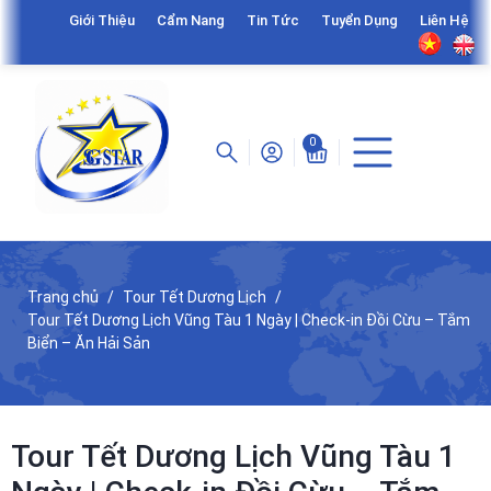
Giới Thiệu
Cẩm Nang
Tin Tức
Tuyển Dụng
Liên Hệ
0
Trang chủ
Tour Tết Dương Lịch
Tour Tết Dương Lịch Vũng Tàu 1 Ngày | Check-in Đồi Cừu – Tắm
Biển – Ăn Hải Sản
Tour Tết Dương Lịch Vũng Tàu 1