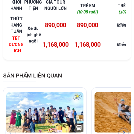
KHỞI
PHƯƠNG
GIÁ TOUR
TRẺ EM
TRẺ EM
HÀNH
TIỆN
NGƯỜI LỚN
(từ 05 tuổi)
(≤02T)
THỨ 7
890,000
890,000
HÀNG
Miễn phí
Xe du
TUẦN
lịch ghế
TẾT
ngồi
1,168,000
1,168,000
DƯƠNG
Miễn phí
LỊCH
SẢN PHẨM LIÊN QUAN