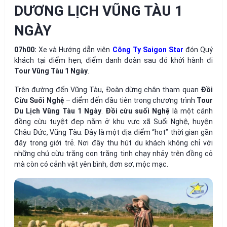
DƯƠNG LỊCH VŨNG TÀU 1
NGÀY
07h00:
Xe và Hướng dẫn viên
Công Ty Saigon Star
đón Quý
khách tại điểm hẹn, điểm danh đoàn sau đó khởi hành đi
Tour Vũng Tàu 1 Ngày
.
Trên đường đến Vũng Tàu, Đoàn dừng chân tham quan
Đồi
Cừu Suối Nghệ
– điểm đến đầu tiên trong chương trình
Tour
Du Lịch Vũng Tàu 1 Ngày
.
Đồi cừu suối Nghệ
là một cánh
đồng cừu tuyệt đẹp nằm ở khu vực xã Suối Nghệ, huyện
Châu Đức, Vũng Tàu. Đây là một địa điểm “hot” thời gian gần
đây trong giới trẻ. Nơi đây thu hút du khách không chỉ với
những chú cừu trắng con trắng tinh chạy nhảy trên đồng cỏ
mà còn có cảnh vật yên bình, đơn sơ, mộc mạc.