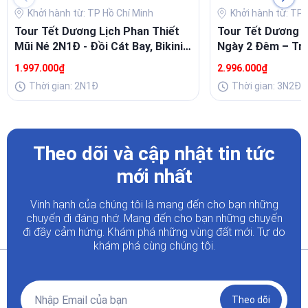
Khởi hành từ: TP Hồ Chí Minh
Khởi hành từ: TP 
Tour Tết Dương Lịch Phan Thiết
Tour Tết Dương L
Mũi Né 2N1Đ - Đồi Cát Bay, Bikini
Ngày 2 Đêm – Trả
Beach, Ngọc Trai
Xanh Và Ẩm Thực
1.997.000₫
2.996.000₫
Thời gian: 2N1Đ
Thời gian: 3N2Đ
Theo dõi và cập nhật tin tức
mới nhất
Vinh hạnh của chúng tôi là mang đến cho bạn những
chuyến đi đáng nhớ. Mang đến cho bạn những chuyến
đi đầy
cảm hứng. Khám phá những vùng đất mới. Tự do
khám phá cùng chúng tôi.
Theo dõi