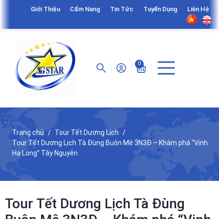
Giới Thiệu
Cẩm Nang
Tin Tức
Tuyển Dụng
Liên Hệ
0
Trang chủ
Tour Tết Dương Lịch
Tour Tết Dương Lịch Tà Đùng Buôn Mê 3N3Đ – Khám phá “Vịnh
Hạ Long” Tây Nguyên
Tour Tết Dương Lịch Tà Đùng