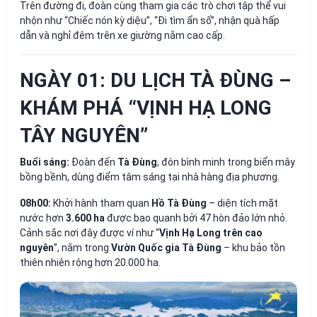
Trên đường đi, đoàn cùng tham gia các trò chơi tập thể vui
nhộn như “Chiếc nón kỳ diệu”, “Đi tìm ẩn số”, nhận quà hấp
dẫn và nghỉ đêm trên xe giường nằm cao cấp.
NGÀY 01: DU LỊCH TÀ ĐÙNG –
KHÁM PHÁ “VỊNH HẠ LONG
TÂY NGUYÊN”
Buổi sáng:
Đoàn đến
Tà Đùng
, đón bình minh trong biển mây
bồng bềnh, dùng điểm tâm sáng tại nhà hàng địa phương.
08h00:
Khởi hành tham quan
Hồ Tà Đùng
– diện tích mặt
nước hơn
3.600 ha
được bao quanh bởi 47 hòn đảo lớn nhỏ.
Cảnh sắc nơi đây được ví như “
Vịnh Hạ Long trên cao
nguyên
”, nằm trong
Vườn Quốc gia Tà Đùng
– khu bảo tồn
thiên nhiên rộng hơn 20.000 ha.