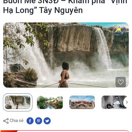
Buôn Mê 3N3Đ – Khám phá “Vịnh
Hạ Long” Tây Nguyên
Chia sẻ