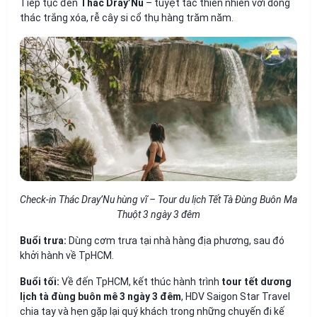
Tiếp tục đến
Thác Dray’Nu
– tuyệt tác thiên nhiên với dòng
thác trắng xóa, rễ cây si cổ thụ hàng trăm năm.
Check-in Thác Dray’Nu hùng vĩ – Tour du lịch Tết Tà Đùng Buôn Ma
Thuột 3 ngày 3 đêm
Buổi trưa:
Dùng cơm trưa tại nhà hàng địa phương, sau đó
khởi hành về TpHCM.
Buổi tối:
Về đến TpHCM, kết thúc hành trình
tour tết dương
lịch tà đùng buôn mê 3 ngày 3 đêm
, HDV Saigon Star Travel
chia tay và hẹn gặp lại quý khách trong những chuyến đi kế