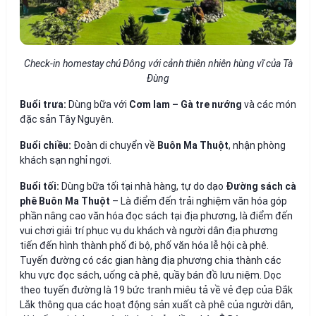
Check-in homestay chú Đông với cảnh thiên nhiên hùng vĩ của Tà
Đùng
Buổi trưa:
Dùng bữa với
Cơm lam – Gà tre nướng
và các món
đặc sản Tây Nguyên.
Buổi chiều:
Đoàn di chuyển về
Buôn Ma Thuột
, nhận phòng
khách sạn nghỉ ngơi.
Buổi tối:
Dùng bữa tối tại nhà hàng, tự do dạo
Đường sách cà
phê Buôn Ma Thuột
– Là điểm đến trải nghiệm văn hóa góp
phần nâng cao văn hóa đọc sách tại địa phương, là điểm đến
vui chơi giải trí phục vụ du khách và người dân địa phương
tiến đến hình thành phố đi bộ, phố văn hóa lễ hội cà phê.
Tuyến đường có các gian hàng địa phương chia thành các
khu vực đọc sách, uống cà phê, quầy bán đồ lưu niệm. Dọc
theo tuyến đường là 19 bức tranh miêu tả về vẻ đẹp của Đắk
Lắk thông qua các hoạt động sản xuất cà phê của người dân,