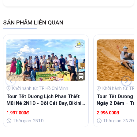
SẢN PHẨM LIÊN QUAN
Khởi hành từ: TP Hồ Chí Minh
Khởi hành từ: TP 
Tour Tết Dương Lịch Phan Thiết
Tour Tết Dương L
Mũi Né 2N1Đ - Đồi Cát Bay, Bikini
Ngày 2 Đêm – Trả
Beach, Ngọc Trai
Xanh Và Ẩm Thực
1.997.000₫
2.996.000₫
Thời gian: 2N1Đ
Thời gian: 3N2Đ