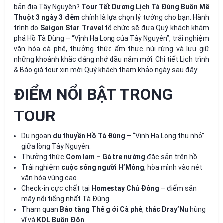
bản địa Tây Nguyên?
Tour Tết Dương Lịch Tà Đùng Buôn Mê
Thuột 3 ngày 3 đêm
chính là lựa chọn lý tưởng cho bạn. Hành
trình do
Saigon Star Travel
tổ chức sẽ đưa Quý khách khám
phá Hồ Tà Đùng – “Vịnh Hạ Long của Tây Nguyên”, trải nghiệm
văn hóa cà phê, thưởng thức ẩm thực núi rừng và lưu giữ
những khoảnh khắc đáng nhớ đầu năm mới. Chi tiết Lịch trình
& Báo giá tour xin mời Quý khách tham khảo ngày sau đây:
ĐIỂM NỔI BẬT TRONG
TOUR
Du ngoạn
du thuyền Hồ Tà Đùng
– “Vịnh Hạ Long thu nhỏ”
giữa lòng Tây Nguyên.
Thưởng thức
Cơm lam – Gà tre nướng
đặc sản trên hồ.
Trải nghiệm
cuộc sống người H’Mông
, hòa mình vào nét
văn hóa vùng cao.
Check-in cực chất tại
Homestay Chú Đông
– điểm săn
mây nổi tiếng nhất Tà Đùng.
Tham quan
Bảo tàng Thế giới Cà phê
,
thác Dray’Nu
hùng
vĩ và
KDL Buôn Đôn
.