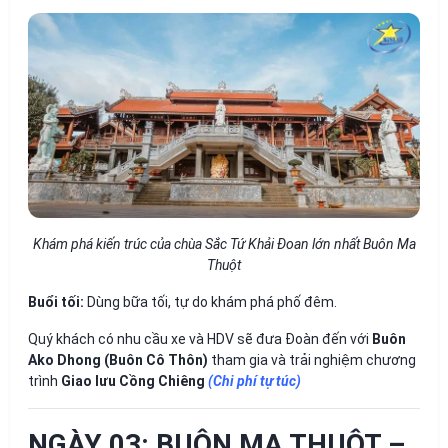
Khám phá kiến trúc của chùa Sắc Tứ Khải Đoan lớn nhất Buôn Ma
Thuột
Buổi tối:
Dùng bữa tối, tự do khám phá phố đêm.
Quý khách có nhu cầu xe và HDV sẽ đưa Đoàn đến với
Buôn
Ako Dhong (Buôn Cô Thôn)
tham gia và trải nghiệm chương
trình
Giao lưu Cồng Chiêng
(Chi phí tự túc)
NGÀY 03: BUÔN MA THUỘT –