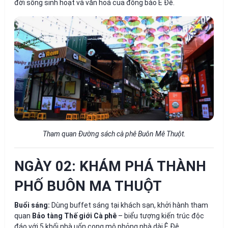
đời sống sinh hoạt và văn hoá của đồng bào Ê Đê.
Tham quan Đường sách cà phê Buôn Mê Thuột.
NGÀY 02: KHÁM PHÁ THÀNH
PHỐ BUÔN MA THUỘT
Buổi sáng:
Dùng buffet sáng tại khách sạn, khởi hành tham
quan
Bảo tàng Thế giới Cà phê
– biểu tượng kiến trúc độc
đáo với 5 khối nhà uốn cong mô phỏng nhà dài Ê Đê.