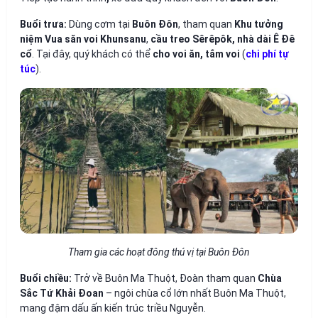
Buổi trưa:
Dùng cơm tại
Buôn Đôn
, tham quan
Khu tưởng
niệm Vua săn voi Khunsanu
,
cầu treo Sêrêpôk, nhà dài Ê Đê
cổ
. Tại đây, quý khách có thể
cho voi ăn, tắm voi
(
chi phí tự
túc
).
Tham gia các hoạt đông thú vị tại Buôn Đôn
Buổi chiều:
Trở về Buôn Ma Thuột, Đoàn tham quan
Chùa
Sắc Tứ Khải Đoan
– ngôi chùa cổ lớn nhất Buôn Ma Thuột,
mang đậm dấu ấn kiến trúc triều Nguyễn.