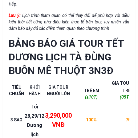
tiếp.
Lưu ý:
Lịch trình tham quan có thể thay đổi để phù hợp với điều
kiện thời tiết cũng như điều kiện thực tế trên tour, tuy nhiên vẫn
đảm bảo đầy đủ các điểm tham quan theo chương trình
BẢNG BÁO GIÁ TOUR TẾT
DƯƠNG LỊCH TÀ ĐÙNG
BUÔN MÊ THUỘT 3N3Đ
GIÁ TOUR T
TIÊU
KHỞI
GIÁ TOUR
TRẺ EM
TRẺ EM
CHUẨN
HÀNH
NGƯỜI LỚN
(≥10T)
(05T÷10T
Tối
3,290,000
28,29/12
3 SAO
100%
75%
VNĐ
Dương
lịch