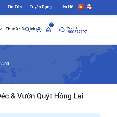
Tin Tức
Tuyển Dụng
Liên Hệ
0
Hotline
Thuê Xe Du Lịch
1900277297
 Vung
Đéc & Vườn Quýt Hồng Lai