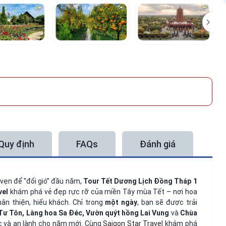
Quy định
FAQs
Đánh giá
vẹn để “đổi gió” đầu năm,
Tour Tết Dương Lịch Đồng Tháp 1
vel
khám phá vẻ đẹp rực rỡ của miền Tây mùa Tết – nơi hoa
ân thiện, hiếu khách. Chỉ trong
một ngày
, bạn sẽ được trải
ư Tôn, Làng hoa Sa Đéc, Vườn quýt hồng Lai Vung
và
Chùa
c và an lành cho năm mới. Cùng
Saigon Star Travel
khám phá