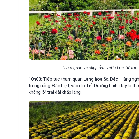
Tham quan và chụp ảnh vườn hoa Tư Tôn –
10h00:
Tiếp tục tham quan
Làng hoa Sa Đéc
– làng ngh
trong nắng. Đặc biệt, vào dịp
Tết Dương Lịch
, đây là t
khổng lồ” trải dài khắp làng.