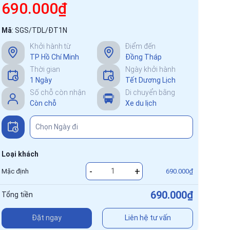
690.000₫
Mã
:
SGS/TDL/ĐT1N
Khởi hành từ
Điểm đến
TP Hồ Chí Minh
Đồng Tháp
Thời gian
Ngày khởi hành
1 Ngày
Tết Dương Lịch
Số chỗ còn nhận
Di chuyển bằng
Còn chỗ
Xe du lịch
Loại khách
-
+
Mặc định
690.000₫
690.000₫
Tổng tiền
Đặt ngay
Liên hệ tư vấn