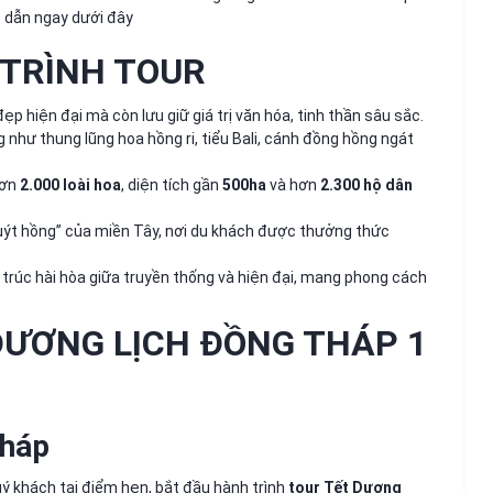
ấp dẫn ngay dưới đây
 TRÌNH TOUR
p hiện đại mà còn lưu giữ giá trị văn hóa, tinh thần sâu sắc.
 như thung lũng hoa hồng ri, tiểu Bali, cánh đồng hồng ngát
hơn
2.000 loài hoa
, diện tích gần
500ha
và hơn
2.300 hộ dân
quýt hồng” của miền Tây, nơi du khách được thưởng thức
n trúc hài hòa giữa truyền thống và hiện đại, mang phong cách
DƯƠNG LỊCH ĐỒNG THÁP 1
Tháp
ý khách tại điểm hẹn, bắt đầu hành trình
tour Tết Dương