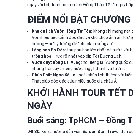
ngay với lịch trình tour du lịch Đồng Tháp Tết 1 ngày h
ĐIỂM NỔI BẬT CHƯƠNG
Khu du lịch Vườn Hồng Tư Tôn:
không chỉ mang nét đẹ
Với nhiều tiểu cảnh độc đáo và khu chụp ảnh ấn tượng
hương – nơi lý tưởng để “check-in sống ảo”.
Làng hoa Sa Đéc:
thủ phủ hoa lớn nhất cả nước với 
trồng hoa
– rực rỡ nhất vào dịp Tết Dương Lịch.
Vườn quýt hồng Lai Vung:
nổi tiếng là “vương quốc 
những trái quýt mọng nước, ngọt thanh và tươi rói.
Chùa Phật Ngọc Xá Lợi:
ngôi chùa linh thiêng với kiế
Phật giáo độc đáo của nhiều quốc gia châu Á.
KHỞI HÀNH TOUR TẾT 
NGÀY
Buổi sáng: TpHCM – Đồng 
04h30:
Xe và hướng dẫn viên
Saigon Star Travel
đón qu