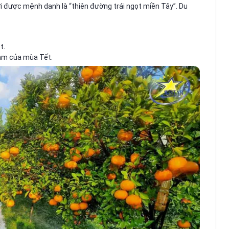
i được mệnh danh là “thiên đường trái ngọt miền Tây”. Du
t.
cam của mùa Tết.