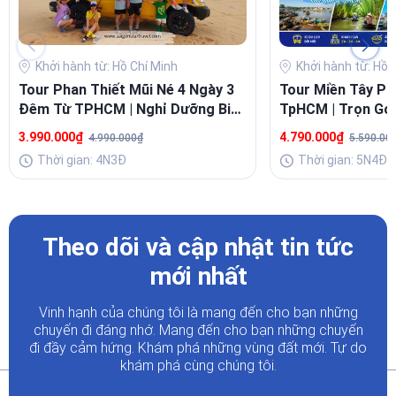
Khởi hành từ: Hồ Chí Minh
Khởi hành từ: Hồ 
Tour Phan Thiết Mũi Né 4 Ngày 3
Tour Miền Tây P
Đêm Từ TPHCM | Nghỉ Dưỡng Biển
TpHCM | Trọn Gói
Lý Tưởng
Đoàn Riêng
3.990.000₫
4.790.000₫
4.990.000₫
5.590.00
Thời gian: 4N3Đ
Thời gian: 5N4Đ
Theo dõi và cập nhật tin tức
mới nhất
Vinh hạnh của chúng tôi là mang đến cho bạn những
chuyến đi đáng nhớ. Mang đến cho bạn những chuyến
đi đầy
cảm hứng. Khám phá những vùng đất mới. Tự do
khám phá cùng chúng tôi.