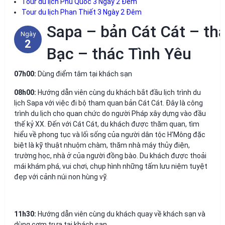
Tour du lịch Phú Quốc 3 Ngày 2 Đêm
Tour du lịch Phan Thiết 3 Ngày 2 Đêm
Sapa – bản Cát Cát – th
Ngày
2
Bạc – thác Tình Yêu
07h00:
Dùng điểm tâm tại khách sạn
08h00:
Hướng dẫn viên cùng du khách bắt đầu lịch trình du
lịch Sapa với việc đi bộ tham quan bản Cát Cát. Đây là công
trình du lịch cho quan chức do người Pháp xây dựng vào đầu
thế kỷ XX. Đến với Cát Cát, du khách được thăm quan, tìm
hiểu về phong tục và lối sống của người dân tộc H’Mông đặc
biệt là kỹ thuật nhuộm chàm, thăm nhà máy thủy điện,
trường học, nhà ở của người đồng bào. Du khách được thoải
mái khám phá, vui chơi, chụp hình những tấm lưu niệm tuyệt
đẹp với cảnh núi non hùng vỹ.
11h30:
Hướng dẫn viên cùng du khách quay về khách sạn và
dùng cơm trưa tại khách sạn.