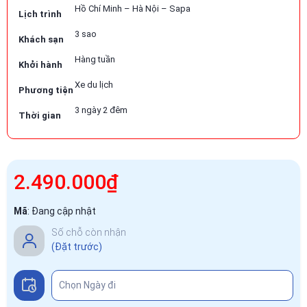
Hồ Chí Minh – Hà Nội – Sapa
Lịch trình
3 sao
Khách sạn
Hàng tuần
Khởi hành
Xe du lịch
Phương tiện
3 ngày 2 đêm
Thời gian
2.490.000₫
Mã
:
Đang cập nhật
Số chỗ còn nhận
(Đặt trước)