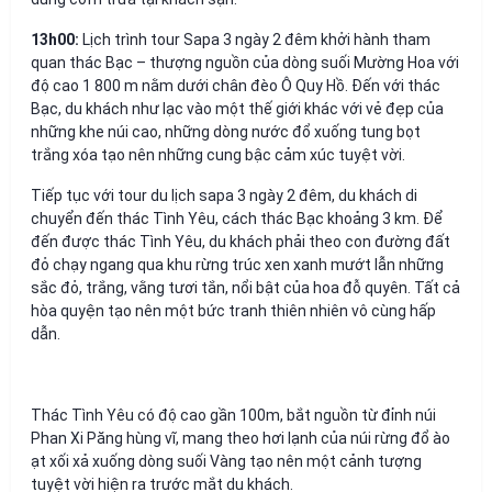
13h00:
Lịch trình tour Sapa 3 ngày 2 đêm khởi hành tham
quan thác Bạc – thượng nguồn của dòng suối Mường Hoa với
độ cao 1 800 m nằm dưới chân đèo Ô Quy Hồ. Đến với thác
Bạc, du khách như lạc vào một thế giới khác với vẻ đẹp của
những khe núi cao, những dòng nước đổ xuống tung bọt
trắng xóa tạo nên những cung bậc cảm xúc tuyệt vời.
Tiếp tục với tour du lịch sapa 3 ngày 2 đêm, du khách di
chuyển đến thác Tình Yêu, cách thác Bạc khoảng 3 km. Để
đến được thác Tình Yêu, du khách phải theo con đường đất
đỏ chạy ngang qua khu rừng trúc xen xanh mướt lẫn những
sắc đỏ, trắng, vằng tươi tắn, nổi bật của hoa đỗ quyên. Tất cả
hòa quyện tạo nên một bức tranh thiên nhiên vô cùng hấp
dẫn.
Thác Tình Yêu có độ cao gần 100m, bắt nguồn từ đỉnh núi
Phan Xi Păng hùng vĩ, mang theo hơi lạnh của núi rừng đổ ào
ạt xối xả xuống dòng suối Vàng tạo nên một cảnh tượng
tuyệt vời hiện ra trước mắt du khách.