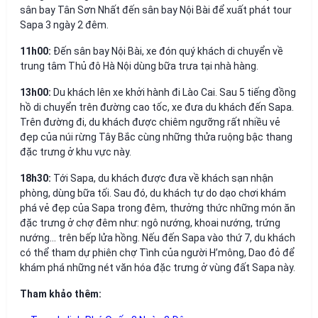
sân bay Tân Sơn Nhất đến sân bay Nội Bài để xuất phát tour
Sapa 3 ngày 2 đêm.
11h00:
Đến sân bay Nội Bài, xe đón quý khách di chuyển về
trung tâm Thủ đô Hà Nội dùng bữa trưa tại nhà hàng.
13h00:
Du khách lên xe khởi hành đi Lào Cai. Sau 5 tiếng đồng
hồ di chuyển trên đường cao tốc, xe đưa du khách đến Sapa.
Trên đường đi, du khách được chiêm ngưỡng rất nhiều vẻ
đẹp của núi rừng Tây Bắc cùng những thửa ruộng bậc thang
đặc trưng ở khu vực này.
18h30:
Tới Sapa, du khách được đưa về khách sạn nhận
phòng, dùng bữa tối. Sau đó, du khách tự do dạo chơi khám
phá vẻ đẹp của Sapa trong đêm, thưởng thức những món ăn
đặc trưng ở chợ đêm như: ngô nướng, khoai nướng, trứng
nướng… trên bếp lửa hồng. Nếu đến Sapa vào thứ 7, du khách
có thể tham dự phiên chợ Tình của người H’mông, Dao đỏ để
khám phá những nét văn hóa đặc trưng ở vùng đất Sapa này.
Tham khảo thêm: