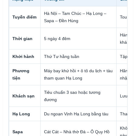
Hà Nội – Tam Chúc – Hạ Long –
Tuyến điểm
Tour li
Sapa – Đền Hùng
Hành tr
Thời gian
5 ngày 4 đêm
khám p
Khởi hành
Thứ Tư hằng tuần
Tập tru
Phương
Máy bay khứ hồi + ô tô du lịch + tàu
Hãng bay
tiện
tham quan Hạ Long
nhận
Tiêu chuẩn 3 sao hoặc tương
Khách sạn
Lưu trú 
đương
Hạ Long
Du ngoạn Vịnh Hạ Long bằng tàu
Tham qu
Không b
Sapa
Cát Cát – Nhà thờ Đá – Ô Quy Hồ
này