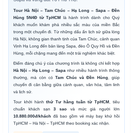
Tour Hà Nội – Tam Chúc – Hạ Long – Sapa – Đền
Hùng 5N4Đ từ TpHCM
là hành trình dành cho Quý
khách muốn khám phá nhiều sắc màu của miền Bắc
trong một chuyến đi. Từ những dấu ấn lịch sử giữa lòng
Hà Nội, không gian thanh tịnh của Tam Chúc, cảnh quan
Vịnh Hạ Long đến bản làng Sapa, đèo Ô Quy Hồ và Đền
Hùng, mỗi chặng mang đến một trải nghiệm khác biệt.
Điểm đáng chú ý của chương trình là không chỉ kết hợp
Hà Nội – Hạ Long – Sapa
như nhiều hành trình thông
thường, mà còn có
Tam Chúc và Đền Hùng
, giúp
chuyến đi cân bằng giữa cảnh quan, văn hóa, tâm linh
và lịch sử.
Tour khởi hành
thứ Tư hằng tuần từ TpHCM
, tiêu
chuẩn khách sạn
3 sao
và mức giá người lớn
10.880.000đ/khách
đã bao gồm vé máy bay khứ hồi
TpHCM – Hà Nội – TpHCM theo booking xác nhận.