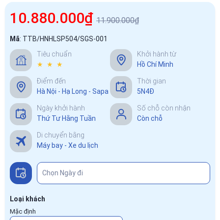
10.880.000₫
11.900.000₫
Mã
:
TTB/HNHLSP504/SGS-001
Tiêu chuẩn
Khởi hành từ
★ ★ ★
Hồ Chí Minh
Điểm đến
Thời gian
Hà Nội - Hạ Long - Sapa
5N4Đ
Ngày khởi hành
Số chỗ còn nhận
Thứ Tư Hằng Tuần
Còn chỗ
Di chuyển bằng
Máy bay - Xe du lịch
Loại khách
Mặc định