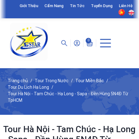
Giới Thiệu
Cẩm Nang
Tin Tức
Tuyển Dụng
Liên Hệ
0
Trang chủ
Tour Trong Nước
Tour Miền Bắc
Tour Du Lịch Hạ Long
Tour Hà Nội - Tam Chúc - Hạ Long - Sapa - Đền Hùng 5N4Đ Từ
TpHCM
Tour Hà Nội - Tam Chúc - Hạ Long