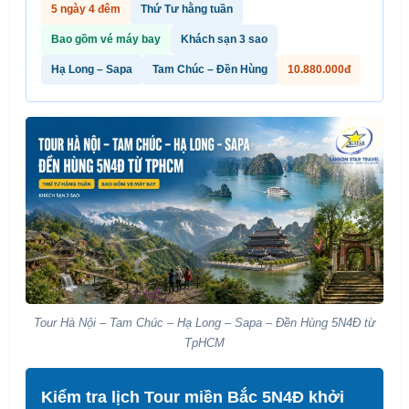
5 ngày 4 đêm
Thứ Tư hằng tuần
Bao gồm vé máy bay
Khách sạn 3 sao
Hạ Long – Sapa
Tam Chúc – Đền Hùng
10.880.000đ
Tour Hà Nội – Tam Chúc – Hạ Long – Sapa – Đền Hùng 5N4Đ từ
TpHCM
Kiểm tra lịch Tour miền Bắc 5N4Đ khởi