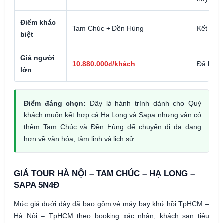
Điểm khác
Tam Chúc + Đền Hùng
Kết hợp 
biệt
Giá người
10.880.000đ/khách
Đã bao 
lớn
Điểm đáng chọn:
Đây là hành trình dành cho Quý
khách muốn kết hợp cả Hạ Long và Sapa nhưng vẫn có
thêm Tam Chúc và Đền Hùng để chuyến đi đa dạng
hơn về văn hóa, tâm linh và lịch sử.
GIÁ TOUR HÀ NỘI – TAM CHÚC – HẠ LONG –
SAPA 5N4Đ
Mức giá dưới đây đã bao gồm vé máy bay khứ hồi TpHCM –
Hà Nội – TpHCM theo booking xác nhận, khách sạn tiêu