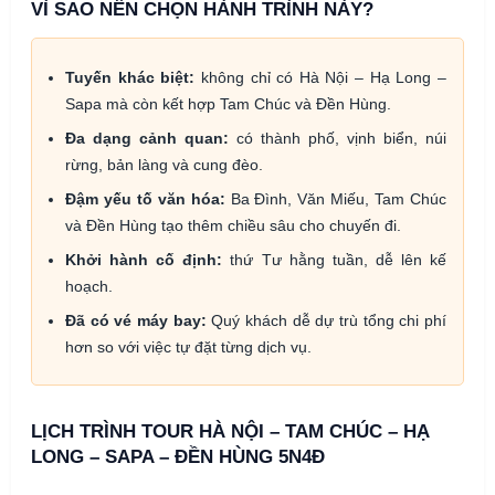
VÌ SAO NÊN CHỌN HÀNH TRÌNH NÀY?
Tuyến khác biệt:
không chỉ có Hà Nội – Hạ Long –
Sapa mà còn kết hợp Tam Chúc và Đền Hùng.
Đa dạng cảnh quan:
có thành phố, vịnh biển, núi
rừng, bản làng và cung đèo.
Đậm yếu tố văn hóa:
Ba Đình, Văn Miếu, Tam Chúc
và Đền Hùng tạo thêm chiều sâu cho chuyến đi.
Khởi hành cố định:
thứ Tư hằng tuần, dễ lên kế
hoạch.
Đã có vé máy bay:
Quý khách dễ dự trù tổng chi phí
hơn so với việc tự đặt từng dịch vụ.
LỊCH TRÌNH TOUR HÀ NỘI – TAM CHÚC – HẠ
LONG – SAPA – ĐỀN HÙNG 5N4Đ