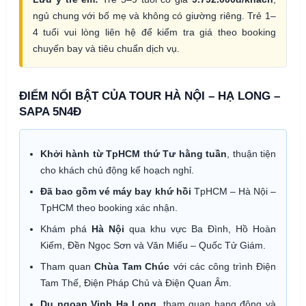
ngủ chung với bố mẹ và không có giường riêng. Trẻ 1–
4 tuổi vui lòng liên hệ để kiểm tra giá theo booking
chuyến bay và tiêu chuẩn dịch vụ.
ĐIỂM NỔI BẬT CỦA TOUR HÀ NỘI – HẠ LONG –
SAPA 5N4Đ
Khởi hành từ TpHCM thứ Tư hằng tuần
, thuận tiện
cho khách chủ động kế hoạch nghỉ.
Đã bao gồm vé máy bay khứ hồi
TpHCM – Hà Nội –
TpHCM theo booking xác nhận.
Khám phá
Hà Nội
qua khu vực Ba Đình, Hồ Hoàn
Kiếm, Đền Ngọc Sơn và Văn Miếu – Quốc Tử Giám.
Tham quan
Chùa Tam Chúc
với các công trình Điện
Tam Thế, Điện Pháp Chủ và Điện Quan Âm.
Du ngoạn Vịnh Hạ Long
, tham quan hang động và