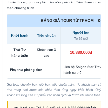
chuẩn 3 sao, phương tiện, ăn uống và các điểm tham quan
theo chương trình.
BẢNG GIÁ TOUR TỪ TPHCM – ĐƠN 
Người lớn
Khởi hành
Tiêu chuẩn
Từ 10 tuổi
Thứ Tư
Khách sạn 3
10.880.000đ
hằng tuần
sao
Liên hệ Saigon Star Travel đ
Phụ thu phòng đơn
hành cụ thể.
Giá tour, chuyến bay, giờ bay, tiêu chuẩn hành lý, khách sạn và
tình trạng chỗ được xác nhận theo từng ngày khởi hành. Quý
khách vui lòng căn cứ phiếu xác nhận dịch vụ trước khi thanh toán.
Lưu ý trẻ em:
Trẻ 5–9 tuổi có giá
9.792.000đ/khách
,