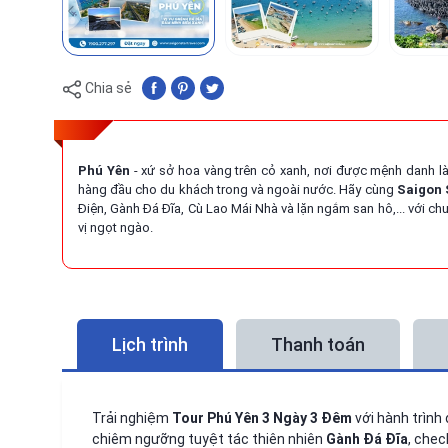
Chia sẻ
Phú Yên
- xứ sở hoa vàng trên cỏ xanh, nơi được mệnh danh là
hàng đầu cho du khách trong và ngoài nước. Hãy cùng
Saigon 
Điện, Gành Đá Đĩa, Cù Lao Mái Nhà và lặn ngắm san hô,... với ch
vị ngọt ngào.
Lịch trình
Thanh toán
Trải nghiệm
Tour Phú Yên 3 Ngày 3 Đêm
với hành trình
chiêm ngưỡng tuyệt tác thiên nhiên
Gành Đá Đĩa
, chec