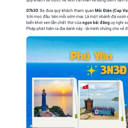
quý khách sẽ được vệ sinh cá nhân và dùng điểm tâm sá
07h30:
Xe đưa quý khách tham quan
Mũi Điện (Cap Var
trời mọc đầu tiên mỗi sớm mai. Là một nhánh đá vươn 
biển khơi xen lẫn chất thơ của
ngọn hải đăng
uy nghi so
Pháp phát hiện ra địa danh này - là minh chứng cho vẻ đ