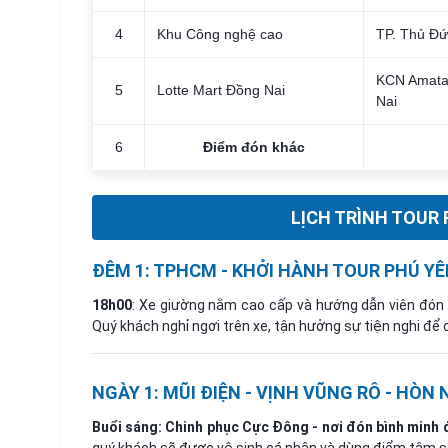
4
Khu Công nghệ cao
TP. Thủ Đứ
KCN Amata,
5
Lotte Mart Đồng Nai
Nai
6
Điểm đón khác
LỊCH TRÌNH TOUR 
ĐÊM 1: TPHCM - KHỞI HÀNH TOUR PHÚ YÊ
18h00
: Xe giường nằm cao cấp và hướng dẫn viên đón 
Quý khách nghỉ ngơi trên xe, tận hưởng sự tiện nghi để 
NGÀY 1: MŨI ĐIỆN - VỊNH VŨNG RÔ - HÒN N
Buổi sáng: Chinh phục Cực Đông - nơi đón bình minh đ