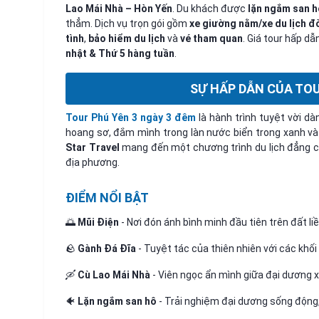
Lao Mái Nhà – Hòn Yến
. Du khách được
lặn ngắm san h
thẳm. Dịch vụ trọn gói gồm
xe giường nằm/xe du lịch đ
tình
,
bảo hiểm du lịch
và
vé tham quan
. Giá tour hấp dẫ
nhật & Thứ 5 hàng tuần
.
SỰ HẤP DẪN CỦA TOU
Tour Phú Yên 3 ngày 3 đêm
là hành trình tuyệt vời dà
hoang sơ, đắm mình trong làn nước biển trong xanh v
Star Travel
mang đến một chương trình du lịch đẳng c
địa phương.
ĐIỂM NỔI BẬT
🌅
Mũi Điện
- Nơi đón ánh bình minh đầu tiên trên đất l
🪨
Gành Đá Đĩa
- Tuyệt tác của thiên nhiên với các khối
🛶
Cù Lao Mái Nhà
- Viên ngọc ẩn mình giữa đại dương x
🐠
Lặn ngắm san hô
- Trải nghiệm đại dương sống động,