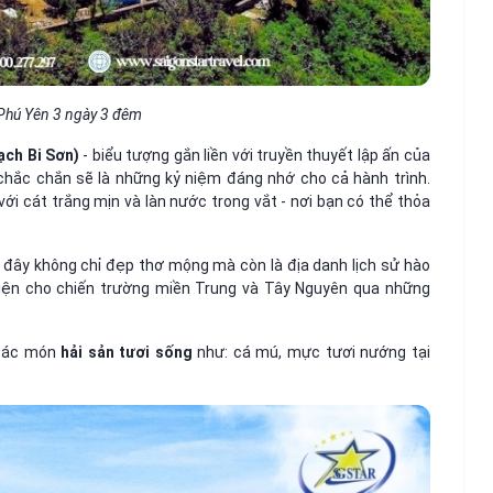
 Phú Yên 3 ngày 3 đêm
ạch Bi Sơn)
- biểu tượng gắn liền với truyền thuyết lập ấn của
chắc chắn sẽ là những kỷ niệm đáng nhớ cho cả hành trình.
ới cát trắng mịn và làn nước trong vắt - nơi bạn có thể thỏa
i đây không chỉ đẹp thơ mộng mà còn là địa danh lịch sử hào
 viện cho chiến trường miền Trung và Tây Nguyên qua những
 các món
hải sản tươi sống
như: cá mú, mực tươi nướng tại