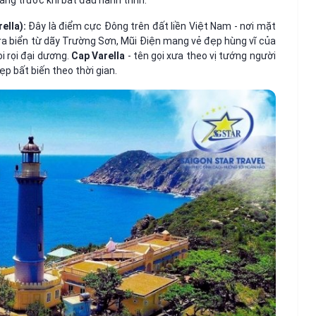
ng trước khi bắt đầu hành trình.
ella):
Đây là điểm cực Đông trên đất liền Việt Nam - nơi mặt
ra biển từ dãy Trường Sơn, Mũi Điện mang vẻ đẹp hùng vĩ của
i rọi đại dương.
Cap Varella
- tên gọi xưa theo vị tướng người
ẹp bất biến theo thời gian.