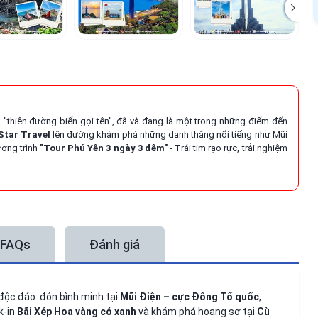
 "thiên đường biển gọi tên", đã và đang là một trong những điểm đến
Star Travel
lên đường khám phá những danh thắng nổi tiếng như Mũi
ương trình
"Tour Phú Yên 3 ngày 3 đêm"
- Trái tim rạo rực, trải nghiệm
FAQs
Đánh giá
 độc đáo: đón bình minh tại
Mũi Điện – cực Đông Tổ quốc
,
k-in
Bãi Xép Hoa vàng cỏ xanh
và khám phá hoang sơ tại
Cù