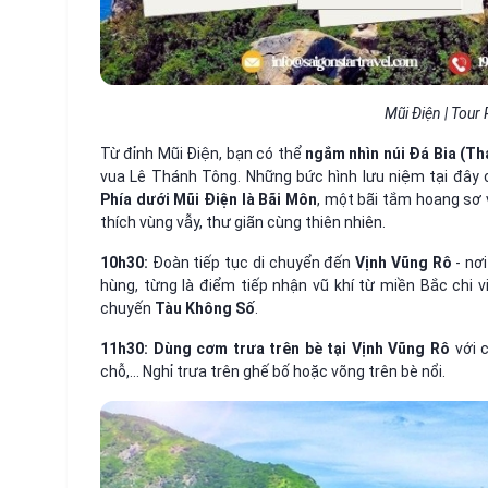
Mũi Điện | Tour
Từ đỉnh Mũi Điện, bạn có thể
ngắm nhìn núi Đá Bia (Th
vua Lê Thánh Tông. Những bức hình lưu niệm tại đây 
Phía dưới Mũi Điện là Bãi Môn
, một bãi tắm hoang sơ v
thích vùng vẫy, thư giãn cùng thiên nhiên.
10h30:
Đoàn tiếp tục di chuyển đến
Vịnh Vũng Rô
- nơ
hùng, từng là điểm tiếp nhận vũ khí từ miền Bắc chi
chuyến
Tàu Không Số
.
11h30: Dùng cơm trưa trên bè tại Vịnh Vũng Rô
với
chỗ,... Nghỉ trưa trên ghế bố hoặc võng trên bè nổi.