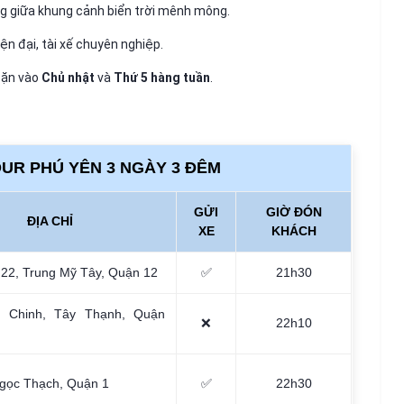
g giữa khung cảnh biển trời mênh mông.
iện đại, tài xế chuyên nghiệp.
 đặn vào
Chủ nhật
và
Thứ 5 hàng tuần
.
OUR PHÚ YÊN 3 NGÀY 3 ĐÊM
GỬI
GIỜ ĐÓN
ĐỊA CHỈ
XE
KHÁCH
 22, Trung Mỹ Tây, Quận 12
✅
21h30
 Chinh, Tây Thạnh, Quận
❌
22h10
gọc Thạch, Quận 1
✅
22h30