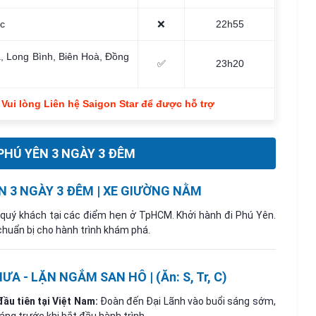
c
❌
22h55
 Long Bình, Biên Hoà, Đồng
✅
23h20
Vui lòng Liên hệ Saigon Star để được hỗ trợ
PHÚ YÊN 3 NGÀY 3 ĐÊM
N 3 NGÀY 3 ĐÊM | XE GIƯỜNG NẰM
quý khách tại các điểm hẹn ở TpHCM. Khởi hành đi Phú Yên.
chuẩn bị cho hành trình khám phá.
ƯA - LẶN NGẮM SAN HÔ | (Ăn: S, Tr, C)
ầu tiên tại Việt Nam:
Đoàn đến Đại Lãnh vào buổi sáng sớm,