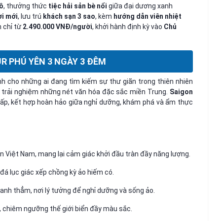
ô
, thưởng thức
tiệc hải sản bè nổi
giữa đại dương xanh
ời mới
, lưu trú
khách sạn 3 sao
, kèm
hướng dẫn viên nhiệt
n chỉ từ
2.490.000 VNĐ/người
, khởi hành định kỳ vào
Chủ
R PHÚ YÊN 3 NGÀY 3 ĐÊM
nh cho những ai đang tìm kiếm sự thư giãn trong thiên nhiên
à trải nghiệm những nét văn hóa đặc sắc miền Trung.
Saigon
ấp, kết hợp hoàn hảo giữa nghỉ dưỡng, khám phá và ẩm thực
iền Việt Nam, mang lại cảm giác khởi đầu tràn đầy năng lượng.
 đá lục giác xếp chồng kỳ ảo hiếm có.
anh thẳm, nơi lý tưởng để nghỉ dưỡng và sống ảo.
 chiêm ngưỡng thế giới biển đầy màu sắc.