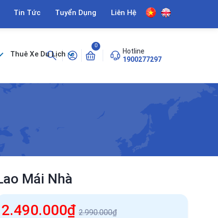
Tin Tức
Tuyển Dụng
Liên Hệ
0
Hotline
Thuê Xe Du Lịch
1900277297
 Lao Mái Nhà
2.490.000₫
2.990.000₫