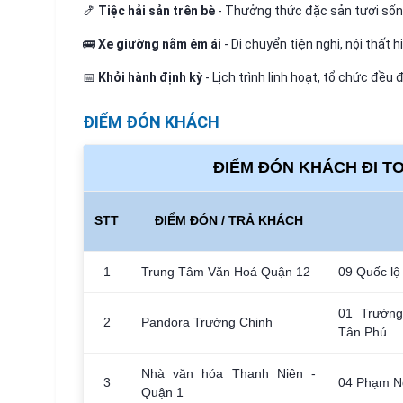
🍤
Tiệc hải sản trên bè
- Thưởng thức đặc sản tươi sốn
🚌
Xe giường nằm êm ái
- Di chuyển tiện nghi, nội thất h
📅
Khởi hành định kỳ
- Lịch trình linh hoạt, tổ chức đều
ĐIỂM ĐÓN KHÁCH
ĐIỂM ĐÓN KHÁCH ĐI T
STT
ĐIỂM ĐÓN / TRẢ KHÁCH
1
Trung Tâm Văn Hoá Quận 12
09 Quốc lộ
01 Trường
2
Pandora Trường Chinh
Tân Phú
Nhà văn hóa Thanh Niên -
3
04 Phạm N
Quận 1