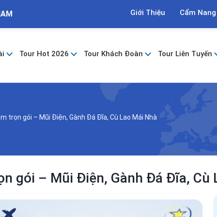
Giới Thiệu
Cẩm Nang
NAM
ài
Tour Hot 2026
Tour Khách Đoàn
Tour Liên Tuyến
m trọn gói – Mũi Điện, Gành Đá Đĩa, Cù Lao Mái Nhà
n gói – Mũi Điện, Gành Đá Đĩa, Cù