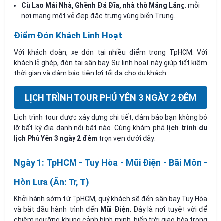
Cù Lao Mái Nhà, Ghềnh Đá Đĩa, nhà thờ Mằng Lăng
: mỗi
nơi mang một vẻ đẹp đặc trưng vùng biển Trung.
Điểm Đón Khách Linh Hoạt
Với khách đoàn, xe đón tại nhiều điểm trong TpHCM. Với
khách lẻ ghép, đón tại sân bay. Sự linh hoạt này giúp tiết kiệm
thời gian và đảm bảo tiện lợi tối đa cho du khách.
LỊCH TRÌNH TOUR PHÚ YÊN 3 NGÀY 2 ĐÊM
Lịch trình tour được xây dựng chi tiết, đảm bảo bạn không bỏ
lỡ bất kỳ địa danh nổi bật nào. Cùng khám phá
lịch trình du
lịch Phú Yên 3 ngày 2 đêm
trọn vẹn dưới đây:
Ngày 1: TpHCM - Tuy Hòa - Mũi Điện - Bãi Môn -
Hòn Lưa (Ăn: Tr, T)
Khởi hành sớm từ TpHCM, quý khách sẽ đến sân bay Tuy Hòa
và bắt đầu hành trình đến
Mũi Điện
. Đây là nơi tuyệt vời để
chiêm ngưỡng khung cảnh bình minh, biển trời giao hòa trong