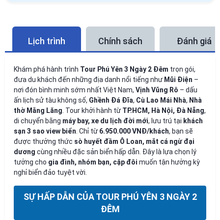
Lịch trình
Chính sách
Đánh giá
Khám phá hành trình
Tour Phú Yên 3 Ngày 2 Đêm
trọn gói,
đưa du khách đến những địa danh nổi tiếng như
Mũi Điện
–
nơi đón bình minh sớm nhất Việt Nam,
Vịnh Vũng Rô
– dấu
ấn lịch sử tàu không số,
Ghềnh Đá Đĩa
,
Cù Lao Mái Nhà
,
Nhà
thờ Mằng Lăng
. Tour khởi hành từ
TP.HCM, Hà Nội, Đà Nẵng
,
di chuyển bằng
máy bay, xe du lịch đời mới
, lưu trú tại
khách
sạn 3 sao view biển
. Chỉ từ
6.950.000 VNĐ/khách
, bạn sẽ
được thưởng thức
sò huyết đầm Ô Loan, mắt cá ngừ đại
dương
cùng nhiều đặc sản biển hấp dẫn. Đây là lựa chọn lý
tưởng cho
gia đình, nhóm bạn, cặp đôi
muốn tận hưởng kỳ
nghỉ biển đảo tuyệt vời.
SỰ HẤP DẪN CỦA TOUR PHÚ YÊN 3 NGÀY 2
ĐÊM