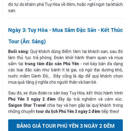
đó tự do khám phá Tuy Hòa về đêm, hoặc nghỉ ngơi tại khách
sạn.
Ngày 3: Tuy Hòa - Mua Sắm Đặc Sản - Kết Thúc
Tour (Ăn: Sáng)
Buổi sáng:
Quý khách dùng điểm tâm tại khách sạn, sau đó
làm thủ tục trả phòng. Đoàn khởi hành tham quan và mua
sắm tại
trung tâm đặc sản Phú Yên
- nơi bày bán đa dạng
các loại đặc sản như bánh ít lá gai, cá ngừ đại dương khô,
nước mắm Gành Đỏ,... Đây cũng là dịp để quý khách chọn
mua quà tặng ý nghĩa cho người thân và bạn bè.
Sau đó, xe đưa đoàn ra sân bay Tuy Hòa, kết thúc hành trình
Phú Yên 3 ngày 2 đêm
đầy ắp trải nghiệm và cảm xúc.
Saigon Star Travel
chia tay và hẹn gặp lại quý khách trong
những chuyến
tour du lịch Phú Yên 3 ngày 2 đêm
tiếp theo!
BẢNG GIÁ TOUR PHÚ YÊN 3 NGÀY 2 ĐÊM