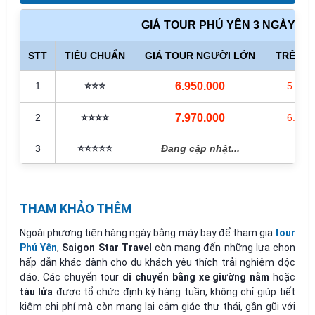
GIÁ TOUR PHÚ YÊN 3 NGÀY 2 
STT
TIÊU CHUẨN
GIÁ TOUR NGƯỜI LỚN
TRẺ EM 
1
⭐️⭐️⭐️
6.950.000
5.907
2
⭐️⭐️⭐️⭐️
7.970.000
6.774
3
⭐️⭐️⭐️⭐️⭐️
Đang cập nhật...
-
THAM KHẢO THÊM
Ngoài phương tiện hàng ngày bằng máy bay để tham gia
tour
Phú Yên
,
Saigon Star Travel
còn mang đến những lựa chọn
hấp dẫn khác dành cho du khách yêu thích trải nghiệm độc
đáo. Các chuyến tour
di chuyển bằng xe giường nằm
hoặc
tàu lửa
được tổ chức định kỳ hàng tuần, không chỉ giúp tiết
kiệm chi phí mà còn mang lại cảm giác thư thái, gần gũi với