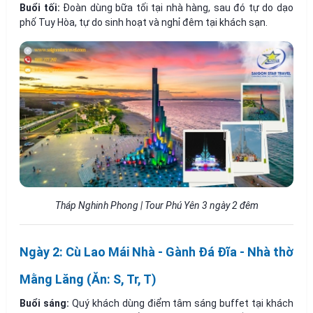
Buổi tối:
Đoàn dùng bữa tối tại nhà hàng, sau đó tự do dạo
phố Tuy Hòa, tự do sinh hoạt và nghỉ đêm tại khách sạn.
Tháp Nghinh Phong | Tour Phú Yên 3 ngày 2 đêm
Ngày 2: Cù Lao Mái Nhà - Gành Đá Đĩa - Nhà thờ
Mằng Lăng (Ăn: S, Tr, T)
Buổi sáng:
Quý khách dùng điểm tâm sáng buffet tại khách