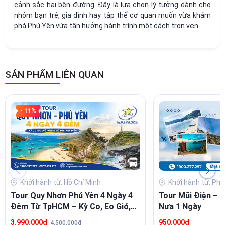
cảnh sắc hai bên đường. Đây là lựa chọn lý tưởng dành cho
nhóm bạn trẻ, gia đình hay tập thể cơ quan muốn vừa khám
phá Phú Yên vừa tận hưởng hành trình một cách trọn vẹn.
SẢN PHẨM LIÊN QUAN
- 11%
Khởi hành từ: Hồ Chí Minh
Khởi hành từ: Ph
Tour Quy Nhơn Phú Yên 4 Ngày 4
Tour Mũi Điện – 
Đêm Từ TpHCM – Kỳ Co, Eo Gió,
Nưa 1 Ngày
Gành Đá Đĩa, Mũi Điện
3.990.000₫
950.000₫
4.500.000₫