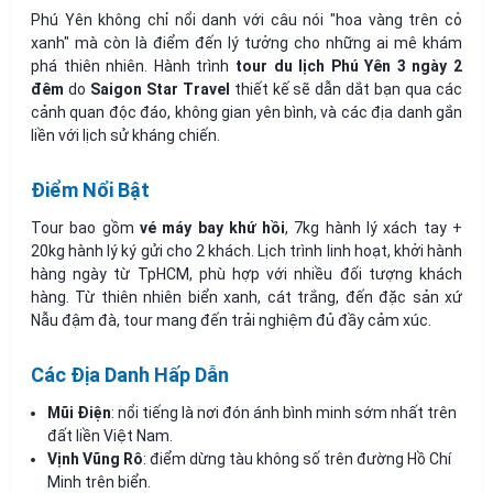
Phú Yên không chỉ nổi danh với câu nói "hoa vàng trên cỏ
xanh" mà còn là điểm đến lý tưởng cho những ai mê khám
phá thiên nhiên. Hành trình
tour du lịch Phú Yên 3 ngày 2
đêm
do
Saigon Star Travel
thiết kế sẽ dẫn dắt bạn qua các
cảnh quan độc đáo, không gian yên bình, và các địa danh gắn
liền với lịch sử kháng chiến.
Điểm Nổi Bật
Tour bao gồm
vé máy bay khứ hồi
, 7kg hành lý xách tay +
20kg hành lý ký gửi cho 2 khách. Lịch trình linh hoạt, khởi hành
hàng ngày từ TpHCM, phù hợp với nhiều đối tượng khách
hàng. Từ thiên nhiên biển xanh, cát trắng, đến đặc sản xứ
Nẫu đậm đà, tour mang đến trải nghiệm đủ đầy cảm xúc.
Các Địa Danh Hấp Dẫn
Mũi Điện
: nổi tiếng là nơi đón ánh bình minh sớm nhất trên
đất liền Việt Nam.
Vịnh Vũng Rô
: điểm dừng tàu không số trên đường Hồ Chí
Minh trên biển.