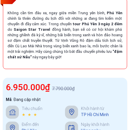
Không cần tìm đâu xa, ngay giữa miền Trung yên bình,
Phú Yên
chính là thiên đường du lịch đối với những ai đang tìm kiếm một
chuyến đi đầy cảm xúc. Trong chuyến
tour Phú Yên 3 ngày 2 đêm
do
Saigon Star Travel
đồng hành, bạn sẽ có cơ hội khám phá
những ghềnh đá kỳ vĩ, những bãi biển trong xanh và hòn đảo hoang
sơ đậm chất truyền thuyết. Từ Vịnh Vũng Rô đậm dấu tích lịch sử,
đến Cù Lao Mái Nhà trong vùng biển xanh bao la, mỗi bước chân là
một trải nghiệm. Hãy cùng chúng tôi bắt đầu chuyến phiêu lưu
"đậm
chất xứ Nẫu"
này ngay bây giờ!
6.950.000₫
7.790.000₫
Mã
:
Đang cập nhật
Tiêu chuẩn
Khởi hành từ
★ ★ ★
TP Hồ Chí Minh
Điểm đến
Ngày khởi hành