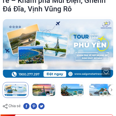
rẻ – Khám phá Mũi Điện, Ghềnh
Đá Đĩa, Vịnh Vũng Rô
Chia sẻ