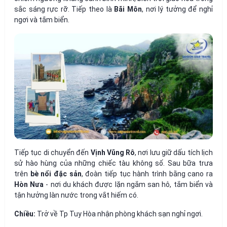
sắc sáng rực rỡ. Tiếp theo là
Bãi Môn
, nơi lý tưởng để nghỉ
ngơi và tắm biển.
Tiếp tục di chuyển đến
Vịnh Vũng Rô
, nơi lưu giữ dấu tích lịch
sử hào hùng của những chiếc tàu không số. Sau bữa trưa
trên
bè nổi đặc sản
, đoàn tiếp tục hành trình bằng cano ra
Hòn Nưa
- nơi du khách được lặn ngắm san hô, tắm biển và
tận hưởng làn nước trong vắt hiếm có.
Chiều:
Trở về Tp Tuy Hòa nhận phòng khách sạn nghỉ ngơi.