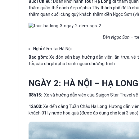
Buổi Chiều:
Đoàn khởi hành
tour Hạ Long
đi tham quan 
thăm quần thể cảnh đẹp ở phía Tây thành phố đó là ch
thăm quan cuối cùng quý khách thăm đền Ngọc Sơn (viê
Đền Ngọc Sơn – tou
Nghỉ đêm tại Hà Nội.
Bao gồm:
Xe đón sân bay, hướng dẫn viên, ăn trưa, vé 
tối, các chi phí phát sinh ngoài chương trình.
NGÀY 2: HÀ NỘI – HẠ LONG |
08h15:
Xe và hướng dẫn viên của Saigon Star Travel sẽ
12h00:
Xe đến cảng Tuần Châu Hạ Long. Hướng dẫn viên s
khách 01 ly nước hoa quả (được áp dụng cho loại 3 sao