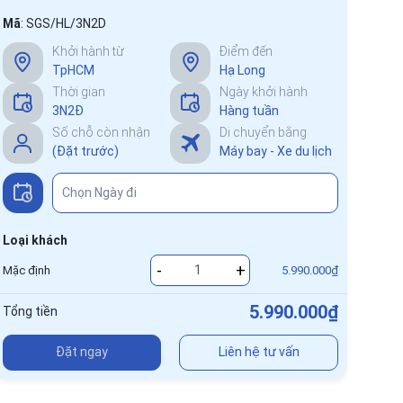
Mã
:
SGS/HL/3N2D
Khởi hành từ
Điểm đến
TpHCM
Hạ Long
Thời gian
Ngày khởi hành
3N2Đ
Hàng tuần
Số chỗ còn nhận
Di chuyển bằng
(Đặt trước)
Máy bay - Xe du lịch
Loại khách
-
+
Mặc định
5.990.000₫
5.990.000₫
Tổng tiền
Đặt ngay
Liên hệ tư vấn