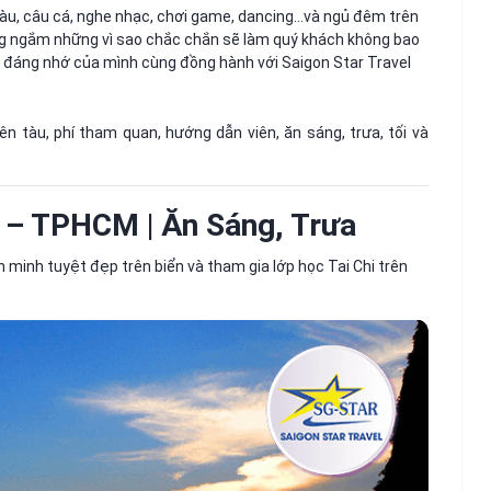
tàu, câu cá, nghe nhạc, chơi game, dancing…và ngủ đêm trên
 ngắm những vì sao chắc chắn sẽ làm quý khách không bao
đáng nhớ của mình cùng đồng hành với Saigon Star Travel
 tàu, phí tham quan, hướng dẫn viên, ăn sáng, trưa, tối và
– TPHCM | Ăn Sáng, Trưa
inh tuyệt đẹp trên biển và tham gia lớp học Tai Chi trên