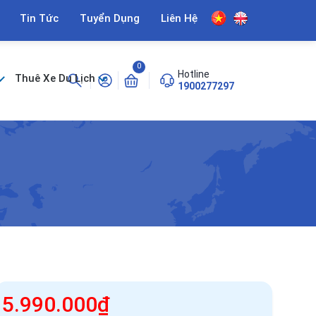
Tin Tức
Tuyển Dụng
Liên Hệ
0
Hotline
Thuê Xe Du Lịch
1900277297
5.990.000₫