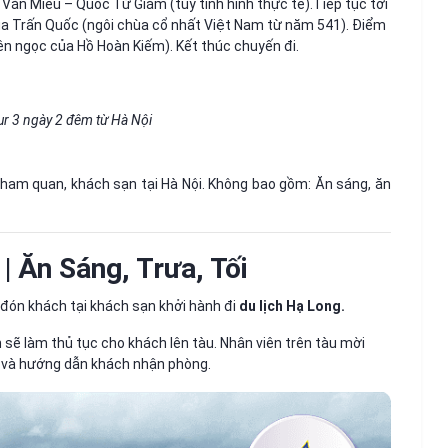
Văn Miếu – Quốc Tử Giám (tùy tình hình thực tế).Tiếp tục tới
ùa Trấn Quốc (ngôi chùa cổ nhất Việt Nam từ năm 541). Điểm
n ngọc của Hồ Hoàn Kiếm). Kết thúc chuyến đi.
r 3 ngày 2 đêm từ Hà Nội
tham quan, khách sạn tại Hà Nội. Không bao gồm: Ăn sáng, ăn
 Ăn Sáng, Trưa, Tối
 đón khách tại khách sạn khởi hành đi
du lịch Hạ Long.
ẽ làm thủ tục cho khách lên tàu. Nhân viên trên tàu mời
) và hướng dẫn khách nhận phòng.