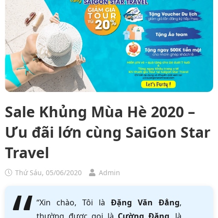
Sale Khủng Mùa Hè 2020 –
Ưu đãi lớn cùng SaiGon Star
Travel
Thứ Sáu, 05/06/2020
Admin
“Xin chào, Tôi là
Đặng Văn Đẳng
,
thường được gọi là
Cường Đặng
, là