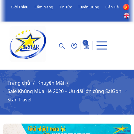
Giới Thiệu
Cẩm Nang
Tin Tức
Tuyển Dụng
Liên Hệ
0
Trang chủ
Khuyến Mãi
Sale Khủng Mùa Hè 2020 – Ưu đãi lớn cùng SaiGon
Star Travel