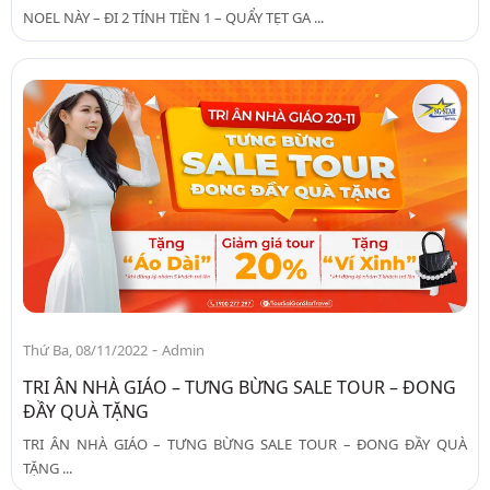
NOEL NÀY – ĐI 2 TÍNH TIỀN 1 – QUẨY TẸT GA ...
-
Thứ Ba, 08/11/2022
Admin
TRI ÂN NHÀ GIÁO – TƯNG BỪNG SALE TOUR – ĐONG
ĐẦY QUÀ TẶNG
TRI ÂN NHÀ GIÁO – TƯNG BỪNG SALE TOUR – ĐONG ĐẦY QUÀ
TẶNG ...