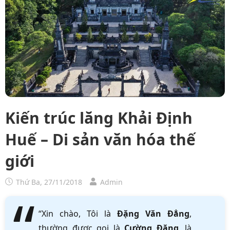
Kiến trúc lăng Khải Định
Huế – Di sản văn hóa thế
giới
Thứ Ba, 27/11/2018
Admin
“Xin chào, Tôi là
Đặng Văn Đẳng
,
thường được gọi là
Cường Đặng
, là