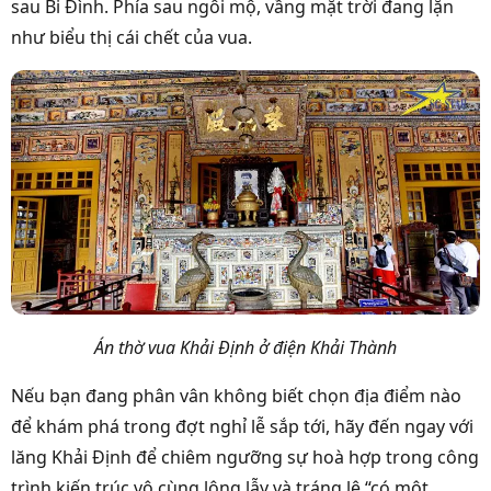
sau Bi Đình. Phía sau ngôi mộ, vầng mặt trời đang lặn
như biểu thị cái chết của vua.
Án thờ vua Khải Định ở điện Khải Thành
Nếu bạn đang phân vân không biết chọn địa điểm nào
để khám phá trong đợt nghỉ lễ sắp tới, hãy đến ngay với
lăng Khải Định để chiêm ngưỡng sự hoà hợp trong công
trình kiến trúc vô cùng lộng lẫy và tráng lệ “có một