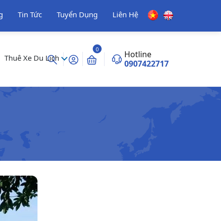
g
Tin Tức
Tuyển Dụng
Liên Hệ
0
Hotline
Thuê Xe Du Lịch
0907422717