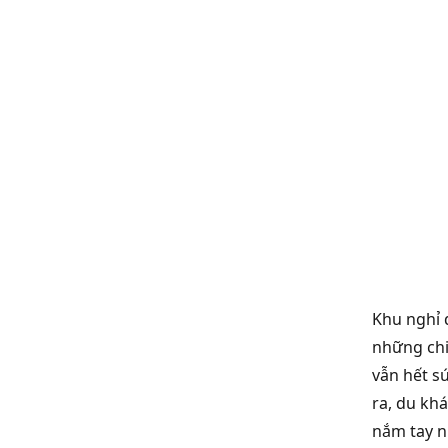
Khu nghỉ 
những chi
vẫn hết sứ
ra, du kh
nắm tay n