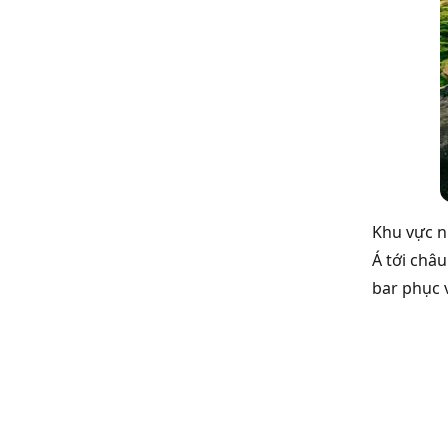
Khu vực n
Á tới châ
bar phục 