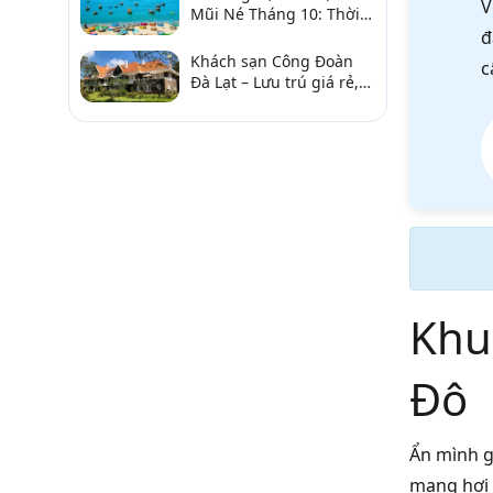
V
Mũi Né Tháng 10: Thời
Tiết & Chơi Gì?
đ
Khách sạn Công Đoàn
c
Đà Lạt – Lưu trú giá rẻ,
gần chợ và hồ Xuân
Hương
Khu
Đô
Ẩn mình g
mang hơi 