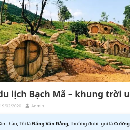
du lịch Bạch Mã – khung trời u
 19/02/2020
Admin
Xin chào, Tôi là
Đặng Văn Đẳng
, thường được gọi là
Cường