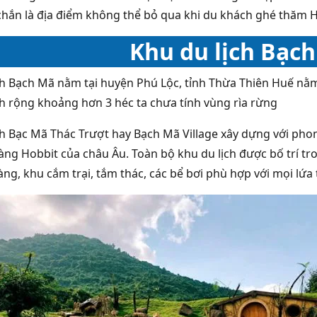
chắn là địa điểm không thể bỏ qua khi du khách ghé thăm 
Khu du lịch Bạc
ch Bạch Mã nằm tại huyện Phú Lộc, tỉnh Thừa Thiên Huế nằm
ch rộng khoảng hơn 3 héc ta chưa tính vùng rìa rừng
ch Bạc Mã Thác Trượt hay Bạch Mã Village xây dựng với pho
làng Hobbit của châu Âu. Toàn bộ khu du lịch được bố trí t
ng, khu cắm trại, tắm thác, các bể bơi phù hợp với mọi lứa 