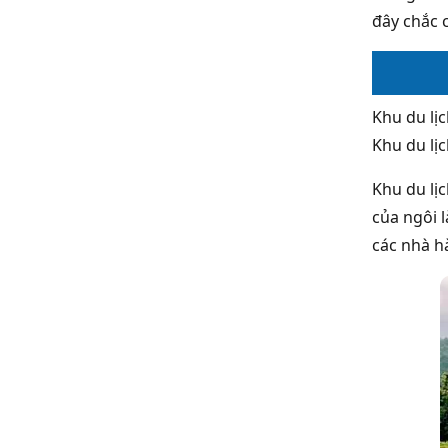
đây chắc 
Khu du lị
Khu du lị
Khu du lị
của ngôi 
các nhà hà