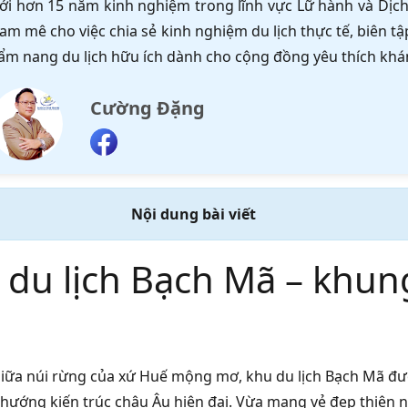
ới hơn 15 năm kinh nghiệm trong lĩnh vực Lữ hành và Dịch 
am mê cho việc chia sẻ kinh nghiệm du lịch thực tế, biên 
ẩm nang du lịch hữu ích dành cho cộng đồng yêu thích khá
Cường Đặng
Nội dung bài viết
 du lịch Bạch Mã – khung
iữa núi rừng của xứ Huế mộng mơ, khu du lịch Bạch Mã đư
hướng kiến trúc châu Âu hiện đại. Vừa mang vẻ đẹp thiên 