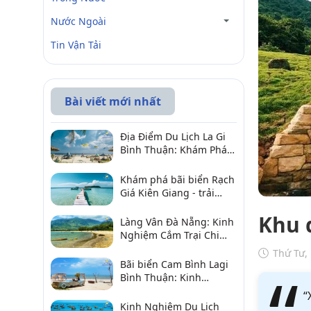
Nước Ngoài
Tin Vận Tải
Bài viết mới nhất
Địa Điểm Du Lịch La Gi
Bình Thuận: Khám Phá 6
Điểm Đến Đáng Ghé
2026
Khám phá bãi biển Rạch
Giá Kiên Giang - trải
nghiệm biển hấp dẫn
Khu 
Làng Vân Đà Nẵng: Kinh
Nghiệm Cắm Trại Chi
Tiết Từ A–Z
Thứ Tư,
Bãi biển Cam Bình Lagi
Bình Thuận: Kinh
nghiệm đi chơi, ăn hải
“
sản, điểm gần
Kinh Nghiệm Du Lịch