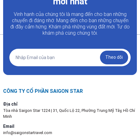
mới nhất
Vinh hạnh của chúng tôi là mang đến cho bạn những
chuyến đi đáng nhớ. Mang đến cho bạn những chuyến
đi đầy
cảm hứng. Khám phá những vùng đất mới. Tự do
khám phá cùng chúng tôi.
Theo dõi
CÔNG TY CỔ PHẦN SAIGON STAR
Địa chỉ
Tòa nhà Saigon Star 1224 | 31, Quốc Lộ 22, Phường Trung Mỹ Tây, Hồ Chí
Minh
Email
info@saigonstartravel.com