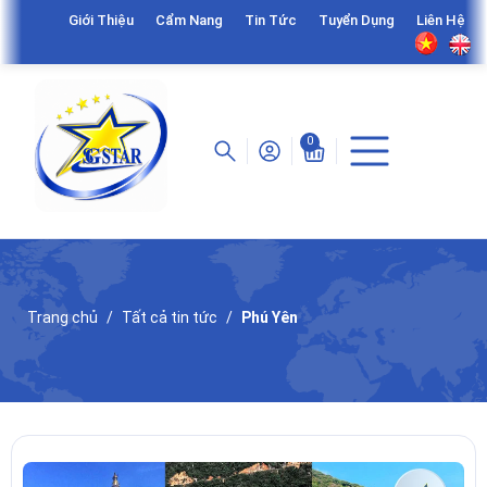
Giới Thiệu
Cẩm Nang
Tin Tức
Tuyển Dụng
Liên Hệ
0
Trang chủ
Tất cả tin tức
Phú Yên